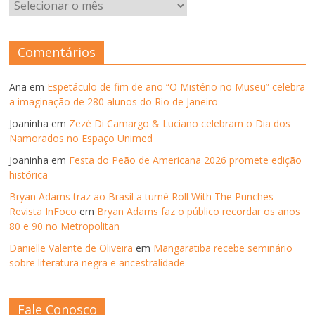
ARQUIVOS
–
ANOS
ANTERIORES
Comentários
Ana
em
Espetáculo de fim de ano “O Mistério no Museu” celebra
a imaginação de 280 alunos do Rio de Janeiro
Joaninha
em
Zezé Di Camargo & Luciano celebram o Dia dos
Namorados no Espaço Unimed
Joaninha
em
Festa do Peão de Americana 2026 promete edição
histórica
Bryan Adams traz ao Brasil a turnê Roll With The Punches –
Revista InFoco
em
Bryan Adams faz o público recordar os anos
80 e 90 no Metropolitan
Danielle Valente de Oliveira
em
Mangaratiba recebe seminário
sobre literatura negra e ancestralidade
Fale Conosco