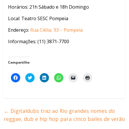
Horários: 21h Sábado e 18h Domingo
Local: Teatro SESC Pompeia
Endereço:
Rua Clélia, 93 – Pompeia
Informações: (11) 3871-7700
Compartilhe
C
C
C
C
C
C
l
l
l
l
l
l
i
i
i
i
i
i
q
q
q
q
q
q
u
u
u
u
u
u
e
e
e
e
e
e
p
p
p
p
p
p
a
a
a
a
a
a
r
r
r
r
r
r
←
Digitaldubs traz ao Rio grandes nomes do
a
a
a
a
a
a
c
c
c
c
e
i
reggae, dub e hip hop para cinco bailes de verão
o
o
o
o
n
m
m
m
m
m
v
p
p
p
p
p
i
r