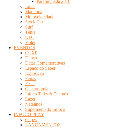
Paralimpíada 2016
Lutas
Maratona
Motovelocidade
Stock Car
Surf
Tênis
UFC
Vôlei
EVENTOS
CCXP
Dança
Datas Comemorativas
Espaço do Saber
Exposição
Feiras
Festa
Gastronomia
Infoco Talks & Eventos
Lazer
Natalinos
Supermercado InFoco
INFOCO PLAY
Clipes
LANÇAMENTOS