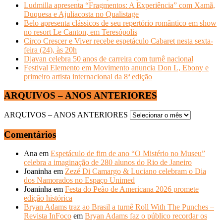
Ludmilla apresenta “Fragmentos: A Experiência” com Xamã,
Duquesa e Ajuliacosta no Qualistage
Belo apresenta clássicos de seu repertório romântico em show
no resort Le Canton, em Teresópolis
Circo Crescer e Viver recebe espetáculo Cabaret nesta sexta-
feira (24), às 20h
Djavan celebra 50 anos de carreira com turnê nacional
Festival Elemento em Movimento anuncia Don L, Ebony e
primeiro artista internacional da 8ª edição
ARQUIVOS – ANOS ANTERIORES
ARQUIVOS – ANOS ANTERIORES
Comentários
Ana
em
Espetáculo de fim de ano “O Mistério no Museu”
celebra a imaginação de 280 alunos do Rio de Janeiro
Joaninha
em
Zezé Di Camargo & Luciano celebram o Dia
dos Namorados no Espaço Unimed
Joaninha
em
Festa do Peão de Americana 2026 promete
edição histórica
Bryan Adams traz ao Brasil a turnê Roll With The Punches –
Revista InFoco
em
Bryan Adams faz o público recordar os