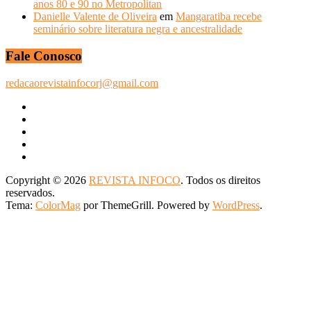
anos 80 e 90 no Metropolitan
Danielle Valente de Oliveira
em
Mangaratiba recebe
seminário sobre literatura negra e ancestralidade
Fale Conosco
redacaorevistainfocorj@gmail.com
Copyright © 2026
REVISTA INFOCO
. Todos os direitos
reservados.
Tema:
ColorMag
por ThemeGrill. Powered by
WordPress
.