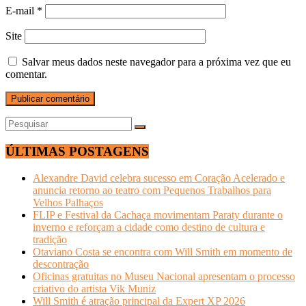
E-mail
*
Site
Salvar meus dados neste navegador para a próxima vez que eu
comentar.
ÚLTIMAS POSTAGENS
Alexandre David celebra sucesso em Coração Acelerado e
anuncia retorno ao teatro com Pequenos Trabalhos para
Velhos Palhaços
FLIP e Festival da Cachaça movimentam Paraty durante o
inverno e reforçam a cidade como destino de cultura e
tradição
Otaviano Costa se encontra com Will Smith em momento de
descontração
Oficinas gratuitas no Museu Nacional apresentam o processo
criativo do artista Vik Muniz
Will Smith é atração principal da Expert XP 2026