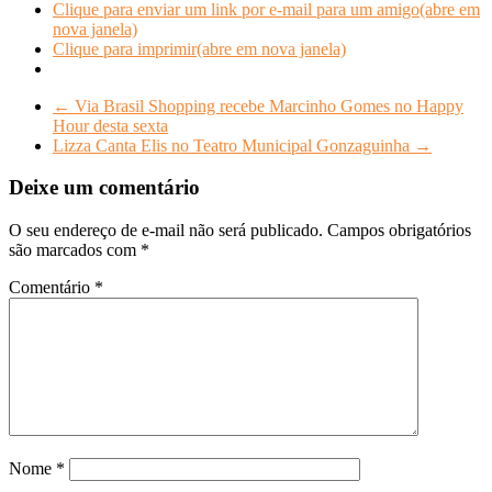
Clique para enviar um link por e-mail para um amigo(abre em
nova janela)
Clique para imprimir(abre em nova janela)
←
Via Brasil Shopping recebe Marcinho Gomes no Happy
Hour desta sexta
Lizza Canta Elis no Teatro Municipal Gonzaguinha
→
Deixe um comentário
O seu endereço de e-mail não será publicado.
Campos obrigatórios
são marcados com
*
Comentário
*
Nome
*