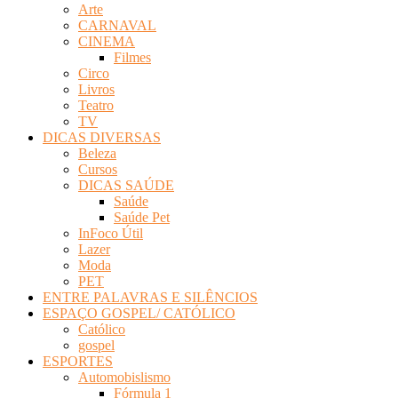
Arte
Revista
CARNAVAL
Eletrônica
CINEMA
Filmes
Circo
Livros
Teatro
TV
DICAS DIVERSAS
Beleza
Cursos
DICAS SAÚDE
Saúde
Saúde Pet
InFoco Útil
Lazer
Moda
PET
ENTRE PALAVRAS E SILÊNCIOS
ESPAÇO GOSPEL/ CATÓLICO
Católico
gospel
ESPORTES
Automobislismo
Fórmula 1