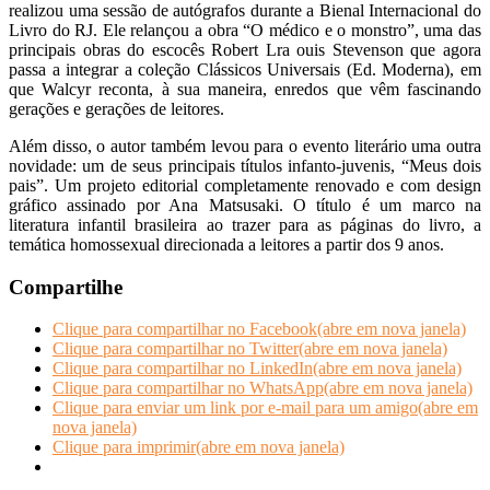
realizou uma sessão de autógrafos durante a Bienal Internacional do
Livro do RJ. Ele relançou a obra “O médico e o monstro”, uma das
principais obras do escocês Robert Lra ouis Stevenson que agora
passa a integrar a coleção Clássicos Universais (Ed. Moderna), em
que Walcyr reconta, à sua maneira, enredos que vêm fascinando
gerações e gerações de leitores.
Além disso, o autor também levou para o evento literário uma outra
novidade: um de seus principais títulos infanto-juvenis, “Meus dois
pais”. Um projeto editorial completamente renovado e com design
gráfico assinado por Ana Matsusaki. O título é um marco na
literatura infantil brasileira ao trazer para as páginas do livro, a
temática homossexual direcionada a leitores a partir dos 9 anos.
Compartilhe
Clique para compartilhar no Facebook(abre em nova janela)
Clique para compartilhar no Twitter(abre em nova janela)
Clique para compartilhar no LinkedIn(abre em nova janela)
Clique para compartilhar no WhatsApp(abre em nova janela)
Clique para enviar um link por e-mail para um amigo(abre em
nova janela)
Clique para imprimir(abre em nova janela)