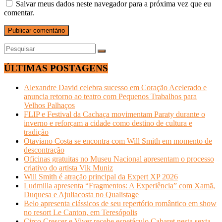
Salvar meus dados neste navegador para a próxima vez que eu
comentar.
ÚLTIMAS POSTAGENS
Alexandre David celebra sucesso em Coração Acelerado e
anuncia retorno ao teatro com Pequenos Trabalhos para
Velhos Palhaços
FLIP e Festival da Cachaça movimentam Paraty durante o
inverno e reforçam a cidade como destino de cultura e
tradição
Otaviano Costa se encontra com Will Smith em momento de
descontração
Oficinas gratuitas no Museu Nacional apresentam o processo
criativo do artista Vik Muniz
Will Smith é atração principal da Expert XP 2026
Ludmilla apresenta “Fragmentos: A Experiência” com Xamã,
Duquesa e Ajuliacosta no Qualistage
Belo apresenta clássicos de seu repertório romântico em show
no resort Le Canton, em Teresópolis
Circo Crescer e Viver recebe espetáculo Cabaret nesta sexta-