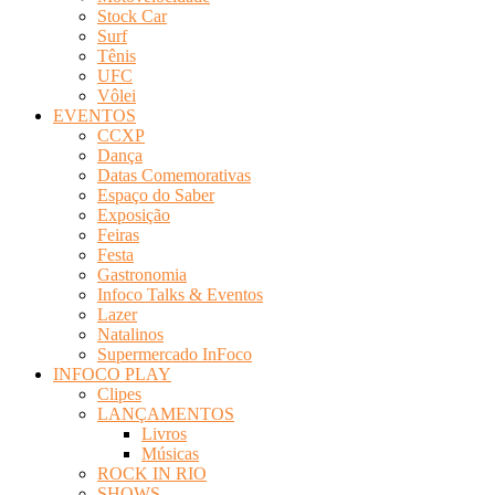
Stock Car
Surf
Tênis
UFC
Vôlei
EVENTOS
CCXP
Dança
Datas Comemorativas
Espaço do Saber
Exposição
Feiras
Festa
Gastronomia
Infoco Talks & Eventos
Lazer
Natalinos
Supermercado InFoco
INFOCO PLAY
Clipes
LANÇAMENTOS
Livros
Músicas
ROCK IN RIO
SHOWS