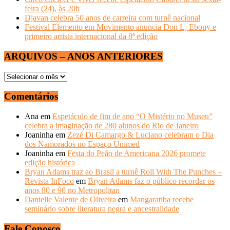
feira (24), às 20h
Djavan celebra 50 anos de carreira com turnê nacional
Festival Elemento em Movimento anuncia Don L, Ebony e
primeiro artista internacional da 8ª edição
ARQUIVOS – ANOS ANTERIORES
ARQUIVOS
–
ANOS
Comentários
ANTERIORES
Ana
em
Espetáculo de fim de ano “O Mistério no Museu”
celebra a imaginação de 280 alunos do Rio de Janeiro
Joaninha
em
Zezé Di Camargo & Luciano celebram o Dia
dos Namorados no Espaço Unimed
Joaninha
em
Festa do Peão de Americana 2026 promete
edição histórica
Bryan Adams traz ao Brasil a turnê Roll With The Punches –
Revista InFoco
em
Bryan Adams faz o público recordar os
anos 80 e 90 no Metropolitan
Danielle Valente de Oliveira
em
Mangaratiba recebe
seminário sobre literatura negra e ancestralidade
Fale Conosco