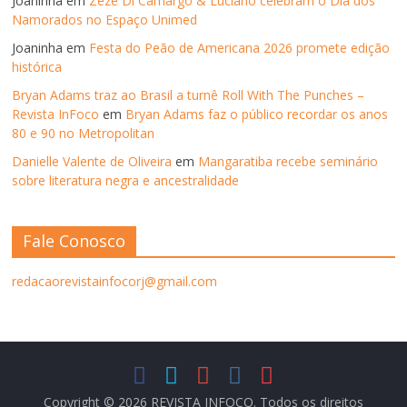
Joaninha
em
Zezé Di Camargo & Luciano celebram o Dia dos
Namorados no Espaço Unimed
Joaninha
em
Festa do Peão de Americana 2026 promete edição
histórica
Bryan Adams traz ao Brasil a turnê Roll With The Punches –
Revista InFoco
em
Bryan Adams faz o público recordar os anos
80 e 90 no Metropolitan
Danielle Valente de Oliveira
em
Mangaratiba recebe seminário
sobre literatura negra e ancestralidade
Fale Conosco
redacaorevistainfocorj@gmail.com
Copyright © 2026
REVISTA INFOCO
. Todos os direitos