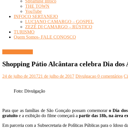
Streaming Infoco
THE TOWN
YouTube
INFOCO SERTANEJO
LUCIANO CAMARGO – GOSPEL
ZEZÉ DI CAMARGO – RÚSTICO
TURISMO
Quem Somos- FALE CONOSCO
INFOCO PLAY
Shopping Pátio Alcântara celebra Dia dos
24 de julho de 2017
21 de julho de 2017
Divulgacao
0 comentários
Ci
Foto: Divulgação
Para que as famílias de São Gonçalo possam comemorar
o Dia dos
gratuito
e a exibição do filme começará a
partir das 18h, na área 
Em parceria com a Subsecretaria de Políticas Públicas para o Idoso d