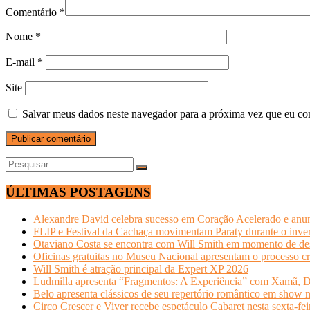
Comentário
*
Nome
*
E-mail
*
Site
Salvar meus dados neste navegador para a próxima vez que eu co
ÚLTIMAS POSTAGENS
Alexandre David celebra sucesso em Coração Acelerado e anun
FLIP e Festival da Cachaça movimentam Paraty durante o invern
Otaviano Costa se encontra com Will Smith em momento de de
Oficinas gratuitas no Museu Nacional apresentam o processo cr
Will Smith é atração principal da Expert XP 2026
Ludmilla apresenta “Fragmentos: A Experiência” com Xamã, Du
Belo apresenta clássicos de seu repertório romântico em show 
Circo Crescer e Viver recebe espetáculo Cabaret nesta sexta-fei