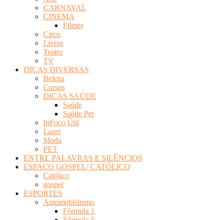
CARNAVAL
CINEMA
Filmes
Circo
Livros
Teatro
TV
DICAS DIVERSAS
Beleza
Cursos
DICAS SAÚDE
Saúde
Saúde Pet
InFoco Útil
Lazer
Moda
PET
ENTRE PALAVRAS E SILÊNCIOS
ESPAÇO GOSPEL/ CATÓLICO
Católico
gospel
ESPORTES
Automobislismo
Fórmula 1
Fórmula E