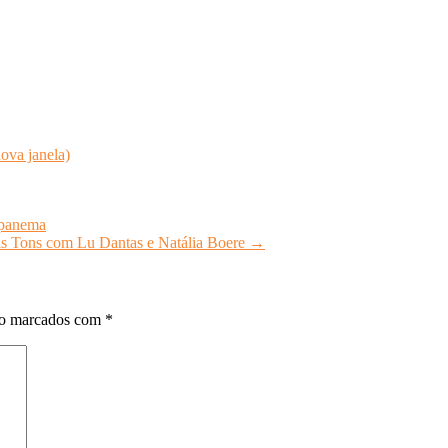
ova janela)
 Ipanema
ois Tons com Lu Dantas e Natália Boere
→
ão marcados com
*