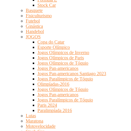
Stock Car
Basquete
Fisiculturismo
Futebol
Ginástica
Handebol
JOGOS
Copa do Catar
Esporte Olímpico
Jogos Olímpicos de Inverno
Jogos Olímpicos de Paris
Jogos Olímpicos de Tóquio
Jogos Pan-americanos
Jogos Pan-americanos Santiago 2023
Jogos Paralímpicos de Tóquio
Olimpíadas-2016
Jogos Olímpicos de Tóquio
Jogos Pan-americanos
Jogos Paralímpicos de Tóquio
Paris 2024
Paralimpíada 2016
Lutas
Maratona
Motovelocidade