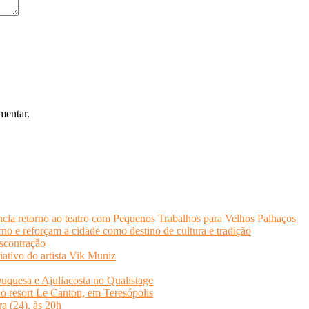
mentar.
cia retorno ao teatro com Pequenos Trabalhos para Velhos Palhaços
o e reforçam a cidade como destino de cultura e tradição
scontração
iativo do artista Vik Muniz
quesa e Ajuliacosta no Qualistage
no resort Le Canton, em Teresópolis
ra (24), às 20h