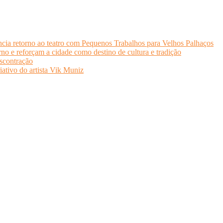
cia retorno ao teatro com Pequenos Trabalhos para Velhos Palhaços
o e reforçam a cidade como destino de cultura e tradição
scontração
iativo do artista Vik Muniz