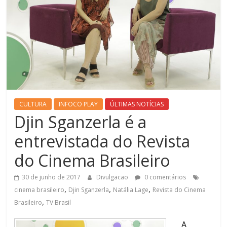
CULTURA
INFOCO PLAY
ÚLTIMAS NOTÍCIAS
Djin Sganzerla é a
entrevistada do Revista
do Cinema Brasileiro
30 de junho de 2017
Divulgacao
0 comentários
,
,
,
cinema brasileiro
Djin Sganzerla
Natália Lage
Revista do Cinema
,
Brasileiro
TV Brasil
A