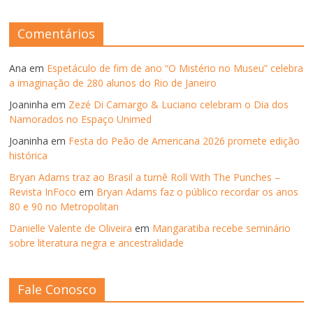
ANOS
ANTERIORES
Comentários
Ana
em
Espetáculo de fim de ano “O Mistério no Museu” celebra
a imaginação de 280 alunos do Rio de Janeiro
Joaninha
em
Zezé Di Camargo & Luciano celebram o Dia dos
Namorados no Espaço Unimed
Joaninha
em
Festa do Peão de Americana 2026 promete edição
histórica
Bryan Adams traz ao Brasil a turnê Roll With The Punches –
Revista InFoco
em
Bryan Adams faz o público recordar os anos
80 e 90 no Metropolitan
Danielle Valente de Oliveira
em
Mangaratiba recebe seminário
sobre literatura negra e ancestralidade
Fale Conosco