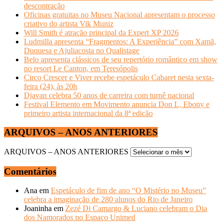
descontração
Oficinas gratuitas no Museu Nacional apresentam o processo
criativo do artista Vik Muniz
Will Smith é atração principal da Expert XP 2026
Ludmilla apresenta “Fragmentos: A Experiência” com Xamã,
Duquesa e Ajuliacosta no Qualistage
Belo apresenta clássicos de seu repertório romântico em show
no resort Le Canton, em Teresópolis
Circo Crescer e Viver recebe espetáculo Cabaret nesta sexta-
feira (24), às 20h
Djavan celebra 50 anos de carreira com turnê nacional
Festival Elemento em Movimento anuncia Don L, Ebony e
primeiro artista internacional da 8ª edição
ARQUIVOS – ANOS ANTERIORES
ARQUIVOS – ANOS ANTERIORES
Comentários
Ana
em
Espetáculo de fim de ano “O Mistério no Museu”
celebra a imaginação de 280 alunos do Rio de Janeiro
Joaninha
em
Zezé Di Camargo & Luciano celebram o Dia
dos Namorados no Espaço Unimed