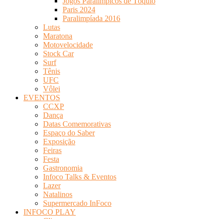
Jogos Paralímpicos de Tóquio
Paris 2024
Paralimpíada 2016
Lutas
Maratona
Motovelocidade
Stock Car
Surf
Tênis
UFC
Vôlei
EVENTOS
CCXP
Dança
Datas Comemorativas
Espaço do Saber
Exposição
Feiras
Festa
Gastronomia
Infoco Talks & Eventos
Lazer
Natalinos
Supermercado InFoco
INFOCO PLAY