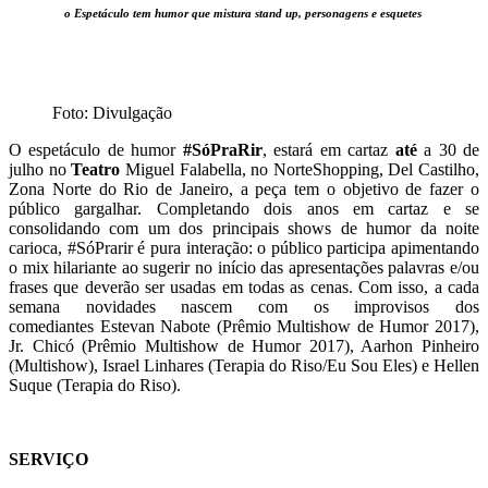
o Espetáculo tem humor que mistura stand up, personagens e esquetes
Foto: Divulgação
O espetáculo de humor
#SóPraRir
, estará em cartaz
até
a 30 de
julho no
Teatro
Miguel Falabella, no NorteShopping, Del Castilho,
Zona Norte do Rio de Janeiro, a peça tem o objetivo de fazer o
público gargalhar. Completando dois anos em cartaz e se
consolidando com um dos principais shows de humor da noite
carioca, #SóPrarir é pura interação: o público participa apimentando
o mix hilariante ao sugerir no início das apresentações palavras e/ou
frases que deverão ser usadas em todas as cenas. Com isso, a cada
semana novidades nascem com os improvisos dos
comediantes Estevan Nabote (Prêmio Multishow de Humor 2017),
Jr. Chicó (Prêmio Multishow de Humor 2017), Aarhon Pinheiro
(Multishow), Israel Linhares (Terapia do Riso/Eu Sou Eles) e Hellen
Suque (Terapia do Riso).
SERVIÇO