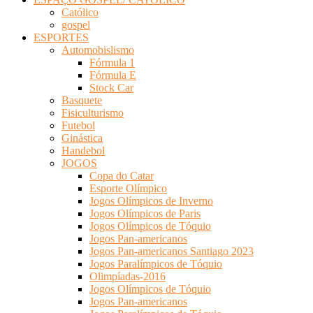
Católico
gospel
ESPORTES
Automobislismo
Fórmula 1
Fórmula E
Stock Car
Basquete
Fisiculturismo
Futebol
Ginástica
Handebol
JOGOS
Copa do Catar
Esporte Olímpico
Jogos Olímpicos de Inverno
Jogos Olímpicos de Paris
Jogos Olímpicos de Tóquio
Jogos Pan-americanos
Jogos Pan-americanos Santiago 2023
Jogos Paralímpicos de Tóquio
Olimpíadas-2016
Jogos Olímpicos de Tóquio
Jogos Pan-americanos