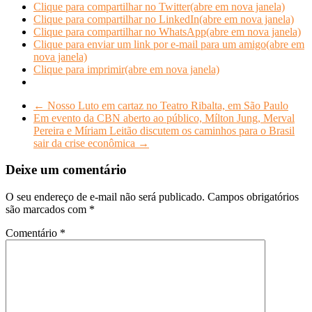
Clique para compartilhar no Twitter(abre em nova janela)
Clique para compartilhar no LinkedIn(abre em nova janela)
Clique para compartilhar no WhatsApp(abre em nova janela)
Clique para enviar um link por e-mail para um amigo(abre em
nova janela)
Clique para imprimir(abre em nova janela)
←
Nosso Luto em cartaz no Teatro Ribalta, em São Paulo
Em evento da CBN aberto ao público, Mílton Jung, Merval
Pereira e Míriam Leitão discutem os caminhos para o Brasil
sair da crise econômica
→
Deixe um comentário
O seu endereço de e-mail não será publicado.
Campos obrigatórios
são marcados com
*
Comentário
*