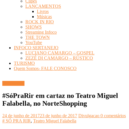
Clipes
LANÇAMENTOS
Livros
Músicas
ROCK IN RIO
SHOWS
Streaming Infoco
THE TOWN
YouTube
INFOCO SERTANEJO
LUCIANO CAMARGO – GOSPEL
ZEZÉ DI CAMARGO – RÚSTICO
TURISMO
Quem Somos- FALE CONOSCO
CULTURA
#SóPraRir em cartaz no Teatro Miguel
Falabella, no NorteShopping
24 de junho de 2017
23 de junho de 2017
Divulgacao
0 comentários
# SÓ PRA RIR
,
Teatro Miguel Falabella