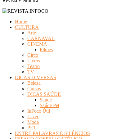
Revista Eletrônica
Home
CULTURA
Arte
CARNAVAL
CINEMA
Filmes
Circo
Livros
Teatro
TV
DICAS DIVERSAS
Beleza
Cursos
DICAS SAÚDE
Saúde
Saúde Pet
InFoco Útil
Lazer
Moda
PET
ENTRE PALAVRAS E SILÊNCIOS
ESPAÇO GOSPEL/ CATÓLICO