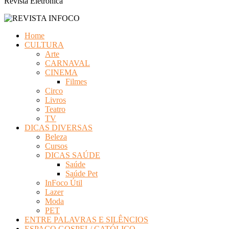
Revista Eletrônica
Home
CULTURA
Arte
CARNAVAL
CINEMA
Filmes
Circo
Livros
Teatro
TV
DICAS DIVERSAS
Beleza
Cursos
DICAS SAÚDE
Saúde
Saúde Pet
InFoco Útil
Lazer
Moda
PET
ENTRE PALAVRAS E SILÊNCIOS
ESPAÇO GOSPEL/ CATÓLICO