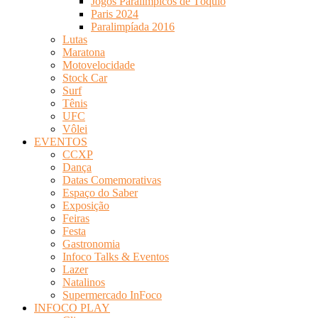
Jogos Paralímpicos de Tóquio
Paris 2024
Paralimpíada 2016
Lutas
Maratona
Motovelocidade
Stock Car
Surf
Tênis
UFC
Vôlei
EVENTOS
CCXP
Dança
Datas Comemorativas
Espaço do Saber
Exposição
Feiras
Festa
Gastronomia
Infoco Talks & Eventos
Lazer
Natalinos
Supermercado InFoco
INFOCO PLAY