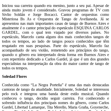
Iniciou sua carreira quando era menino, junto a seu pai. Apesar de
ainda muito jovem é considerado. Gravou programas de TV com
Sivlio Soldán e Jorge Bocacci. Cantor de orquestras como
Misteriosa Bs As e Orquestra de Tango de Avellaneda. Já se
apresentou nas mais importantes casas de tango de Buenos Aires e
atualmente é o cantor principal do espetáculo ESQUINA CARLOS
GARDEL, com o qual tem viajado por diversos países. No
espetáculo, Marcelo canta alguns dos mais conhecidos tangos de
todos os tempos, ao lado de tangos pouco conhecidos que têm
resgatado em suas pesquisas. Parte do espetáculo, Marcelo faz
acompanhado de seu violão, remetendo aos princípios do tango,
quando o gênero era interpretado desta forma em Buenos Aires e
com repertório dedicado a Carlos Gardel, já que é um dos grandes
especialistas na interpretação da obra do maior cantor de tango de
todos os tempos.
Soledad Flores
Conhecida como “La Negra Porteña” é uma das mais destacadas
cantoras de tango da atualidade. Inicialmente, Soledad se interessou
pelo rock e integrou uma banda deste estilo musical. Quando
conheceu o tango, decidiu seguir carreira. Foi conhecendo e
sofrendo influência dos principais nomes do gênero, como Carlos
Gardel, Libertad Lamarque, Tita Merello, Maria Graña, Goyeneche,