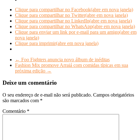
Clique para compartilhar no Facebook(abre em nova janela)
Clique para compartilhar no Twitter(abre em nova janela)
Clique para compartilhar no LinkedIn(abre em nova janela)
Clique para compartilhar no WhatsApp(abre em nova janela)
Clique para enviar um link por e-mail para um amigo(abre em
nova janela)
Clique para imprimir(abre em nova janela)
←
Foo Fighters anuncia novo álbum de inéditas
Fashion Mix promove Arraiá com comidas típicas em sua
próxima edição
→
Deixe um comentário
O seu endereço de e-mail não será publicado.
Campos obrigatórios
são marcados com
*
Comentário
*