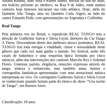
Susana Rinaldi, Julio Sosa e Rubén Juárez. Iniciou no Bar do Julio,
um bolicho próximo ao obelisco, na Rua 9 de Julho, onde muitos
cantores hoje famosos iniciaram sua vida artística. Hoje, além do
Quinteto Alto Tango, atua no Quinteto Carla Algeri, ao lado do
cantor Eduardo Pulís, com apresentações na Argentina e Colômbia.
Real Tango
Pela primeira vez no Brasil, o espetáculo REAL TANGO tem a
direção de Guillermo Salvat e Silvia Grynt, diretores da Cia Tango
A Tierra. Descendente direto dos melhores shows portenhos, REAL
TANGO traz toda energia e vitalidade, classe e sensualidade deste
gênero que cada vez mais ganha o mundo. No festival, serão três
casais de bailarinos e uma orquestra típica formada por cinco
músicos, além das intervenções dos cantores Marcelo Rey e Soledad
Flores. Glamour, paixão, elegância, emoções expressas através do
tango, tristeza e melancolia, mas também amor, humor e
coreografias fantásticas apresentadas com uma sensacional música
interpretada ao vivo. Os coreógrafos Guillermo Salvat e Silvia Grynt
se conheceram quando faziam parte do elenco do show “Una noche
de Tango”, em Buenos Aires.
Classificação: 18 anos