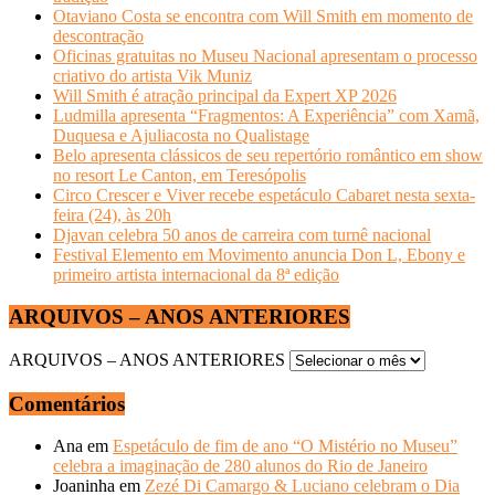
Otaviano Costa se encontra com Will Smith em momento de
descontração
Oficinas gratuitas no Museu Nacional apresentam o processo
criativo do artista Vik Muniz
Will Smith é atração principal da Expert XP 2026
Ludmilla apresenta “Fragmentos: A Experiência” com Xamã,
Duquesa e Ajuliacosta no Qualistage
Belo apresenta clássicos de seu repertório romântico em show
no resort Le Canton, em Teresópolis
Circo Crescer e Viver recebe espetáculo Cabaret nesta sexta-
feira (24), às 20h
Djavan celebra 50 anos de carreira com turnê nacional
Festival Elemento em Movimento anuncia Don L, Ebony e
primeiro artista internacional da 8ª edição
ARQUIVOS – ANOS ANTERIORES
ARQUIVOS – ANOS ANTERIORES
Comentários
Ana
em
Espetáculo de fim de ano “O Mistério no Museu”
celebra a imaginação de 280 alunos do Rio de Janeiro
Joaninha
em
Zezé Di Camargo & Luciano celebram o Dia