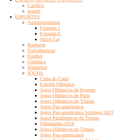
Católico
gospel
ESPORTES
Automobislismo
Fórmula 1
Fórmula E
Stock Car
Basquete
Fisiculturismo
Futebol
Ginástica
Handebol
JOGOS
Copa do Catar
Esporte Olímpico
Jogos Olímpicos de Inverno
Jogos Olímpicos de Paris
Jogos Olímpicos de Tóquio
Jogos Pan-americanos
Jogos Pan-americanos Santiago 2023
Jogos Paralímpicos de Tóquio
Olimpíadas-2016
Jogos Olímpicos de Tóquio
Jogos Pan-americanos