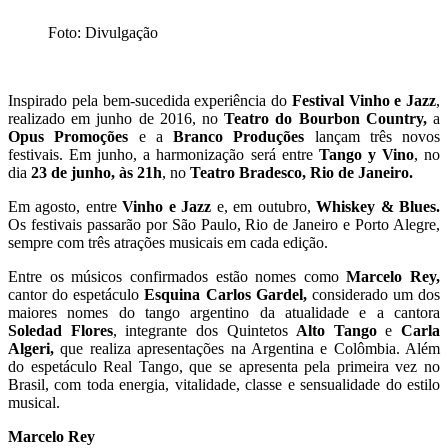
Foto: Divulgação
Inspirado pela bem-sucedida experiência do
Festival Vinho e Jazz
,
realizado em junho de 2016, no
Teatro do Bourbon Country,
a
Opus Promoções
e a
Branco Produções
lançam três novos
festivais. Em junho, a harmonização será entre
Tango y Vino
, no
dia
23 de junho, às 21h
, no
Teatro Bradesco, Rio de Janeiro.
Em agosto, entre
Vinho e Jazz
e, em outubro,
Whiskey & Blues.
Os festivais passarão por São Paulo, Rio de Janeiro e Porto Alegre,
sempre com três atrações musicais em cada edição.
Entre os músicos confirmados estão nomes como
Marcelo Rey,
cantor do espetáculo
Esquina Carlos Gardel,
considerado um dos
maiores nomes do tango argentino da atualidade e a cantora
Soledad Flores
, integrante dos Quintetos
Alto Tango
e
Carla
Algeri,
que realiza apresentações na Argentina e Colômbia. Além
do espetáculo Real Tango, que se apresenta pela primeira vez no
Brasil, com toda energia, vitalidade, classe e sensualidade do estilo
musical.
Marcelo Rey