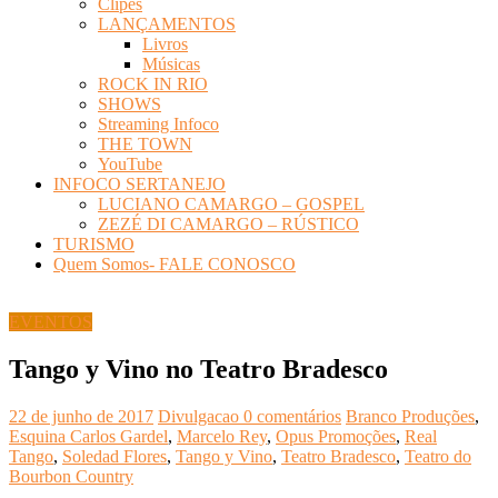
Clipes
LANÇAMENTOS
Livros
Músicas
ROCK IN RIO
SHOWS
Streaming Infoco
THE TOWN
YouTube
INFOCO SERTANEJO
LUCIANO CAMARGO – GOSPEL
ZEZÉ DI CAMARGO – RÚSTICO
TURISMO
Quem Somos- FALE CONOSCO
EVENTOS
Tango y Vino no Teatro Bradesco
22 de junho de 2017
Divulgacao
0 comentários
Branco Produções
,
Esquina Carlos Gardel
,
Marcelo Rey
,
Opus Promoções
,
Real
Tango
,
Soledad Flores
,
Tango y Vino
,
Teatro Bradesco
,
Teatro do
Bourbon Country