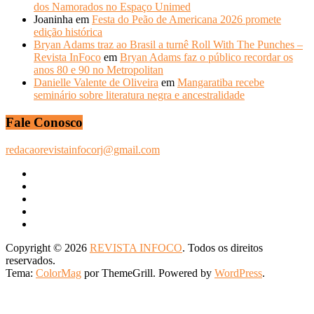
dos Namorados no Espaço Unimed
Joaninha
em
Festa do Peão de Americana 2026 promete
edição histórica
Bryan Adams traz ao Brasil a turnê Roll With The Punches –
Revista InFoco
em
Bryan Adams faz o público recordar os
anos 80 e 90 no Metropolitan
Danielle Valente de Oliveira
em
Mangaratiba recebe
seminário sobre literatura negra e ancestralidade
Fale Conosco
redacaorevistainfocorj@gmail.com
Copyright © 2026
REVISTA INFOCO
. Todos os direitos
reservados.
Tema:
ColorMag
por ThemeGrill. Powered by
WordPress
.