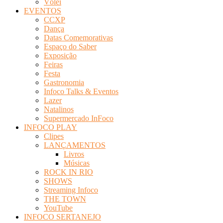
Vôlei
EVENTOS
CCXP
Dança
Datas Comemorativas
Espaço do Saber
Exposição
Feiras
Festa
Gastronomia
Infoco Talks & Eventos
Lazer
Natalinos
Supermercado InFoco
INFOCO PLAY
Clipes
LANÇAMENTOS
Livros
Músicas
ROCK IN RIO
SHOWS
Streaming Infoco
THE TOWN
YouTube
INFOCO SERTANEJO