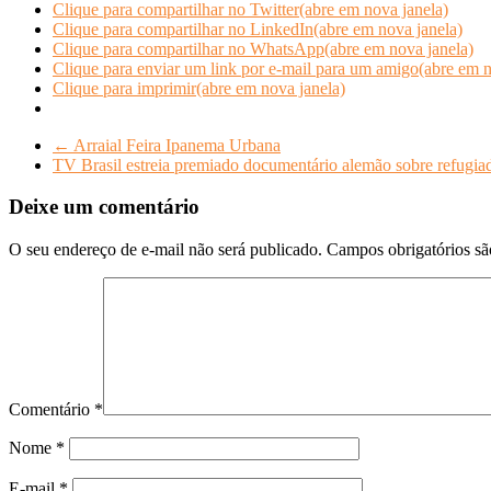
Clique para compartilhar no Twitter(abre em nova janela)
Clique para compartilhar no LinkedIn(abre em nova janela)
Clique para compartilhar no WhatsApp(abre em nova janela)
Clique para enviar um link por e-mail para um amigo(abre em n
Clique para imprimir(abre em nova janela)
←
Arraial Feira Ipanema Urbana
TV Brasil estreia premiado documentário alemão sobre refugiad
Deixe um comentário
O seu endereço de e-mail não será publicado.
Campos obrigatórios s
Comentário
*
Nome
*
E-mail
*