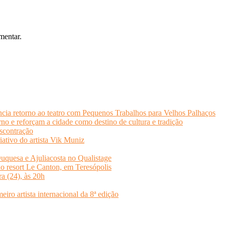
mentar.
cia retorno ao teatro com Pequenos Trabalhos para Velhos Palhaços
o e reforçam a cidade como destino de cultura e tradição
scontração
iativo do artista Vik Muniz
quesa e Ajuliacosta no Qualistage
no resort Le Canton, em Teresópolis
ra (24), às 20h
o artista internacional da 8ª edição