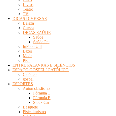
Livros
Teatro
TV
DICAS DIVERSAS
Beleza
Cursos
DICAS SAÚDE
Saúde
Saúde Pet
InFoco Útil
Lazer
Moda
PET
ENTRE PALAVRAS E SILÊNCIOS
ESPAÇO GOSPEL/ CATÓLICO
Católico
gospel
ESPORTES
Automobislismo
Fórmula 1
Fórmula E
Stock Car
Basquete
Fisiculturismo