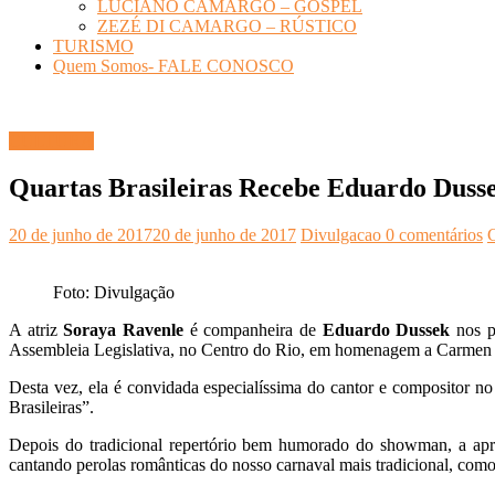
LUCIANO CAMARGO – GOSPEL
ZEZÉ DI CAMARGO – RÚSTICO
TURISMO
Quem Somos- FALE CONOSCO
CULTURA
Quartas Brasileiras Recebe Eduardo Duss
20 de junho de 2017
20 de junho de 2017
Divulgacao
0 comentários
C
Foto: Divulgação
A atriz
Soraya Ravenle
é companheira de
Eduardo Dussek
nos p
Assembleia Legislativa, no Centro do Rio, em homenagem a Carmen Mi
Desta vez, ela é convidada especialíssima do cantor e compositor n
Brasileiras”.
Depois do tradicional repertório bem humorado do showman, a apr
cantando perolas românticas do nosso carnaval mais tradicional, como