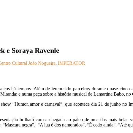
ek e Soraya Ravenle
entro Cultural João Nogueira
,
IMPERATOR
alcos há tempos. Além de terem sido parceiros durante quase cinco 
randa; e numa peça sobre a história musical de Lamartine Babo, no C
o show “Humor, amor e carnaval”, que acontece dia 21 de junho no Im
esentação brilhará com a chegada ao palco de uma das mais belas vo
: “Mascara negra”, “A lua é dos namorados”, “É cedo ainda”, “Até quar