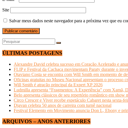
Site
Salvar meus dados neste navegador para a próxima vez que eu co
ÚLTIMAS POSTAGENS
Alexandre David celebra sucesso em Coração Acelerado e anun
FLIP e Festival da Cachaça movimentam Paraty durante o invern
Otaviano Costa se encontra com Will Smith em momento de de
Oficinas gratuitas no Museu Nacional apresentam o processo cr
Will Smith é atração principal da Expert XP 2026
Ludmilla apresenta “Fragmentos: A Experiência” com Xamã, Du
Belo apresenta clássicos de seu repertório romântico em show 
Circo Crescer e Viver recebe espetáculo Cabaret nesta sexta-fei
Djavan celebra 50 anos de carreira com turnê nacional
Festival Elemento em Movimento anuncia Don L, Ebony e primeir
ARQUIVOS – ANOS ANTERIORES