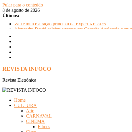
Pular para o conteúdo
8 de agosto de 2026
Últimos:
Will Smith é atração principal da Expert XP 2026
Alexandre David celebra sucesso em Coração Acelerado e anun
FLIP e Festival da Cachaça movimentam Paraty durante o invern
Otaviano Costa se encontra com Will Smith em momento de de
Oficinas gratuitas no Museu Nacional apresentam o processo cr
REVISTA INFOCO
Revista Eletrônica
Home
CULTURA
Arte
CARNAVAL
CINEMA
Filmes
Circo