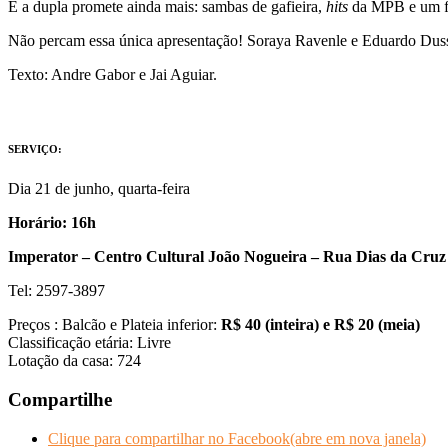
E a dupla promete ainda mais: sambas de gafieira,
hits
da MPB e um fi
Não percam essa única apresentação! Soraya Ravenle e Eduardo Duss
Texto: Andre Gabor e Jai Aguiar.
SERVIÇO:
Dia 21 de junho, quarta-feira
Horário: 16h
Imperator – Centro Cultural João Nogueira – Rua Dias da Cruz
Tel: 2597-3897
Preços : Balcão e Plateia inferior:
R$ 40 (inteira) e R$ 20 (meia)
Classificação etária: Livre
Lotação da casa: 724
Compartilhe
Clique para compartilhar no Facebook(abre em nova janela)