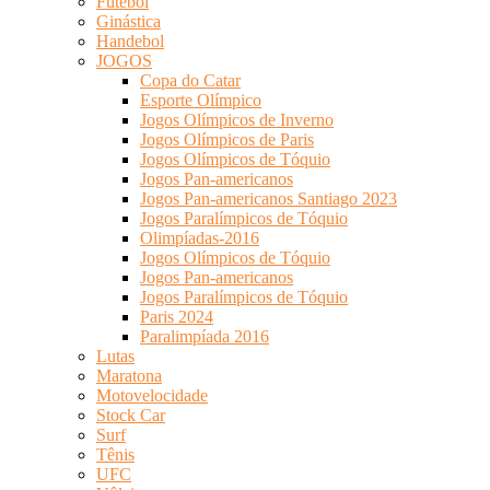
Futebol
Ginástica
Handebol
JOGOS
Copa do Catar
Esporte Olímpico
Jogos Olímpicos de Inverno
Jogos Olímpicos de Paris
Jogos Olímpicos de Tóquio
Jogos Pan-americanos
Jogos Pan-americanos Santiago 2023
Jogos Paralímpicos de Tóquio
Olimpíadas-2016
Jogos Olímpicos de Tóquio
Jogos Pan-americanos
Jogos Paralímpicos de Tóquio
Paris 2024
Paralimpíada 2016
Lutas
Maratona
Motovelocidade
Stock Car
Surf
Tênis
UFC