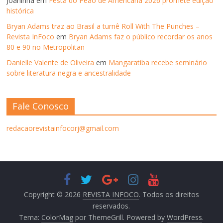
Joaninha
em
Festa do Peão de Americana 2026 promete edição
histórica
Bryan Adams traz ao Brasil a turnê Roll With The Punches –
Revista InFoco
em
Bryan Adams faz o público recordar os anos
80 e 90 no Metropolitan
Danielle Valente de Oliveira
em
Mangaratiba recebe seminário
sobre literatura negra e ancestralidade
Fale Conosco
redacaorevistainfocorj@gmail.com
Copyright © 2026
REVISTA INFOCO
. Todos os direitos
reservados.
Tema:
ColorMag
por ThemeGrill. Powered by
WordPress
.