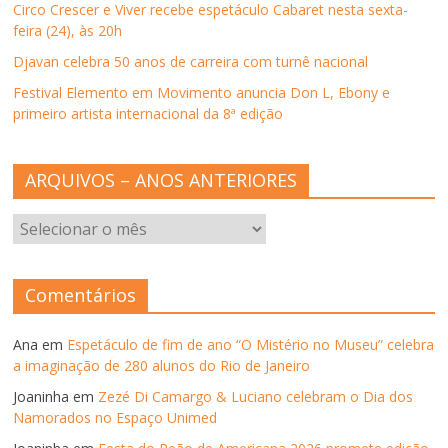
Circo Crescer e Viver recebe espetáculo Cabaret nesta sexta-
feira (24), às 20h
Djavan celebra 50 anos de carreira com turnê nacional
Festival Elemento em Movimento anuncia Don L, Ebony e
primeiro artista internacional da 8ª edição
ARQUIVOS – ANOS ANTERIORES
ARQUIVOS
–
ANOS
ANTERIORES
Comentários
Ana
em
Espetáculo de fim de ano “O Mistério no Museu” celebra
a imaginação de 280 alunos do Rio de Janeiro
Joaninha
em
Zezé Di Camargo & Luciano celebram o Dia dos
Namorados no Espaço Unimed