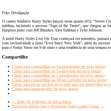
Foto: Divulgação
O cantor britânico Harry Styles lançou nesta quarta (03), “Sweet Cr
inéditas, incluindo o sucesso “Sign of the Times”, que chegou ao 
Harpoon junto com Jeff Bhasker, Alex Salibian e Tyler Johnson.
A turnê Harry Styles Live On Tour começará em setembro, passará p
com exclusividade a faixa “Ever Since New York”, além do sucesso 
para o Today Show em 9 de maio e uma residência de uma semana no 
Compartilhe
Clique para compartilhar no Facebook(abre em nova janela)
Clique para compartilhar no Twitter(abre em nova janela)
Clique para compartilhar no LinkedIn(abre em nova janela)
Clique para compartilhar no WhatsApp(abre em nova janela)
Clique para enviar um link por e-mail para um amigo(abre em n
Clique para imprimir(abre em nova janela)
←
Baile Do Poderoso no Barra Music
Inscrições abertas para o Programa Team Leader Group
→