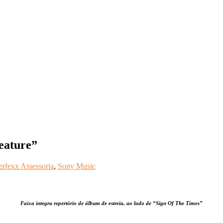
eature”
erfexx Assessoria
,
Sony Music
Faixa integra repertório de álbum de estreia, ao lado de “Sign Of The Times”