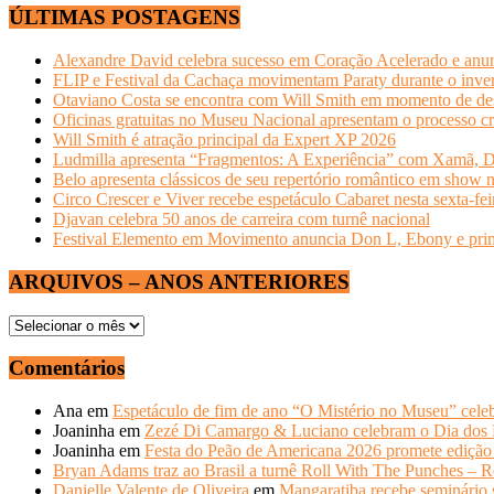
ÚLTIMAS POSTAGENS
Alexandre David celebra sucesso em Coração Acelerado e anun
FLIP e Festival da Cachaça movimentam Paraty durante o invern
Otaviano Costa se encontra com Will Smith em momento de de
Oficinas gratuitas no Museu Nacional apresentam o processo cr
Will Smith é atração principal da Expert XP 2026
Ludmilla apresenta “Fragmentos: A Experiência” com Xamã, Du
Belo apresenta clássicos de seu repertório romântico em show 
Circo Crescer e Viver recebe espetáculo Cabaret nesta sexta-fei
Djavan celebra 50 anos de carreira com turnê nacional
Festival Elemento em Movimento anuncia Don L, Ebony e primeir
ARQUIVOS – ANOS ANTERIORES
ARQUIVOS
–
ANOS
Comentários
ANTERIORES
Ana
em
Espetáculo de fim de ano “O Mistério no Museu” celeb
Joaninha
em
Zezé Di Camargo & Luciano celebram o Dia do
Joaninha
em
Festa do Peão de Americana 2026 promete edição 
Bryan Adams traz ao Brasil a turnê Roll With The Punches – R
Danielle Valente de Oliveira
em
Mangaratiba recebe seminário s