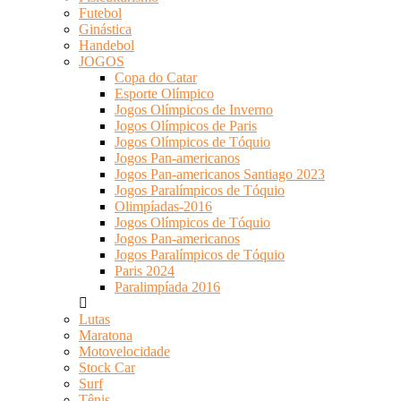
Futebol
Ginástica
Handebol
JOGOS
Copa do Catar
Esporte Olímpico
Jogos Olímpicos de Inverno
Jogos Olímpicos de Paris
Jogos Olímpicos de Tóquio
Jogos Pan-americanos
Jogos Pan-americanos Santiago 2023
Jogos Paralímpicos de Tóquio
Olimpíadas-2016
Jogos Olímpicos de Tóquio
Jogos Pan-americanos
Jogos Paralímpicos de Tóquio
Paris 2024
Paralimpíada 2016
Lutas
Maratona
Motovelocidade
Stock Car
Surf
Tênis