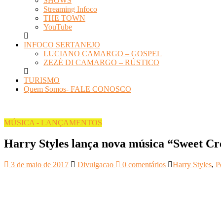
SHOWS
Streaming Infoco
THE TOWN
YouTube
INFOCO SERTANEJO
LUCIANO CAMARGO – GOSPEL
ZEZÉ DI CAMARGO – RÚSTICO
TURISMO
Quem Somos- FALE CONOSCO
MÚSICA - LANÇAMENTOS
Harry Styles lança nova música “Sweet Cr
3 de maio de 2017
Divulgacao
0 comentários
Harry Styles
,
P