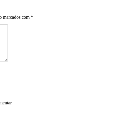
ão marcados com
*
mentar.