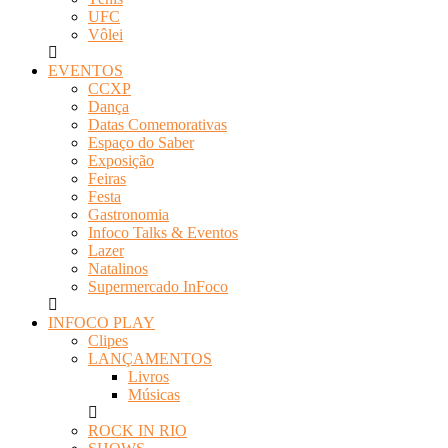
UFC
Vôlei
EVENTOS
CCXP
Dança
Datas Comemorativas
Espaço do Saber
Exposição
Feiras
Festa
Gastronomia
Infoco Talks & Eventos
Lazer
Natalinos
Supermercado InFoco
INFOCO PLAY
Clipes
LANÇAMENTOS
Livros
Músicas
ROCK IN RIO