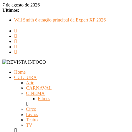
Pular
7 de agosto de 2026
para
Últimos:
o
Will Smith é atração principal da Expert XP 2026
conteúdo
Alexandre David celebra sucesso em Coração Acelerado e anun
FLIP e Festival da Cachaça movimentam Paraty durante o invern
Otaviano Costa se encontra com Will Smith em momento de de
Oficinas gratuitas no Museu Nacional apresentam o processo cr
REVISTA
Home
INFOCO
CULTURA
Arte
Revista
CARNAVAL
Eletrônica
CINEMA
Filmes
Circo
Livros
Teatro
TV