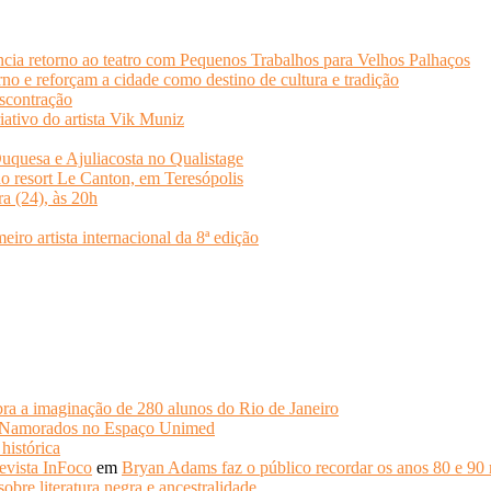
cia retorno ao teatro com Pequenos Trabalhos para Velhos Palhaços
o e reforçam a cidade como destino de cultura e tradição
scontração
iativo do artista Vik Muniz
quesa e Ajuliacosta no Qualistage
no resort Le Canton, em Teresópolis
ra (24), às 20h
o artista internacional da 8ª edição
ra a imaginação de 280 alunos do Rio de Janeiro
s Namorados no Espaço Unimed
histórica
evista InFoco
em
Bryan Adams faz o público recordar os anos 80 e 90 
obre literatura negra e ancestralidade