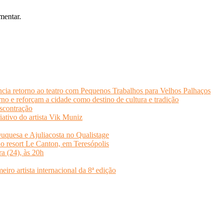
mentar.
cia retorno ao teatro com Pequenos Trabalhos para Velhos Palhaços
o e reforçam a cidade como destino de cultura e tradição
scontração
iativo do artista Vik Muniz
quesa e Ajuliacosta no Qualistage
no resort Le Canton, em Teresópolis
ra (24), às 20h
o artista internacional da 8ª edição