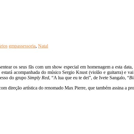
rios
gmpassessoria
,
Natal
resentear os seus fãs com um show especial em homenagem a esta data
a estará acompanhada do músico Sergio Knust (violão e guitarra) e vai
cesso do grupo
Simply Red
, “A lua que eu te dei”, de Ivete Sangalo, “
Bi
 com direção artística do renomado Max Pierre, que também assina a pr