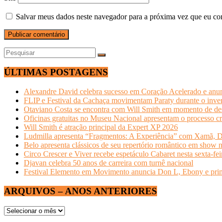
Salvar meus dados neste navegador para a próxima vez que eu co
ÚLTIMAS POSTAGENS
Alexandre David celebra sucesso em Coração Acelerado e anun
FLIP e Festival da Cachaça movimentam Paraty durante o invern
Otaviano Costa se encontra com Will Smith em momento de de
Oficinas gratuitas no Museu Nacional apresentam o processo cr
Will Smith é atração principal da Expert XP 2026
Ludmilla apresenta “Fragmentos: A Experiência” com Xamã, Du
Belo apresenta clássicos de seu repertório romântico em show 
Circo Crescer e Viver recebe espetáculo Cabaret nesta sexta-fei
Djavan celebra 50 anos de carreira com turnê nacional
Festival Elemento em Movimento anuncia Don L, Ebony e primeir
ARQUIVOS – ANOS ANTERIORES
ARQUIVOS
–