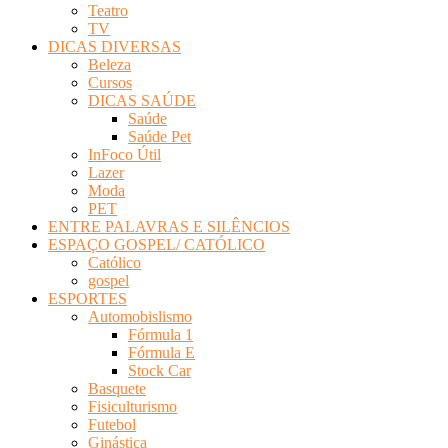
Teatro
TV
DICAS DIVERSAS
Beleza
Cursos
DICAS SAÚDE
Saúde
Saúde Pet
InFoco Útil
Lazer
Moda
PET
ENTRE PALAVRAS E SILÊNCIOS
ESPAÇO GOSPEL/ CATÓLICO
Católico
gospel
ESPORTES
Automobislismo
Fórmula 1
Fórmula E
Stock Car
Basquete
Fisiculturismo
Futebol
Ginástica