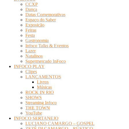
CCXP
Dança
Datas Comemorativas
Espaço do Saber
Exposição
Feiras
Festa
Gastronomia
Infoco Talks & Eventos
Lazer
Natalinos
Supermercado InFoco
INFOCO PLAY
Clipes
LANÇAMENTOS
Livros
Músicas
ROCK IN RIO
SHOWS
Streaming Infoco
THE TOWN
YouTube
INFOCO SERTANEJO
LUCIANO CAMARGO – GOSPEL
ZEZÉ DI CAMARGO – RÚSTICO