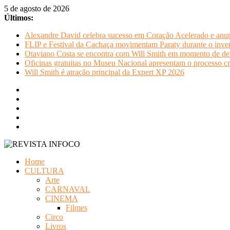
Pular
5 de agosto de 2026
para
Últimos:
o
Alexandre David celebra sucesso em Coração Acelerado e anun
conteúdo
FLIP e Festival da Cachaça movimentam Paraty durante o invern
Otaviano Costa se encontra com Will Smith em momento de de
Oficinas gratuitas no Museu Nacional apresentam o processo cr
Will Smith é atração principal da Expert XP 2026
REVISTA
Home
INFOCO
CULTURA
Arte
Revista
CARNAVAL
Eletrônica
CINEMA
Filmes
Circo
Livros