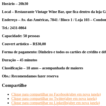
Horário – 20h30
Local – Restaurante Vintage Wine Bar, que fica dentro da loja 
Endereço – Av. das Américas, 7841 / Bloco 1 / Loja 103 – Condo
Tel.: 2431-0864
Capacidade: 50 pessoas
Couvert artístico – R$30,00
Forma de pagamento: Dinheiro e todos os cartões de crédito e dé
Duração – 45 minutos
Classificação – 18 anos – acompanhada de maiores
Obs.: Recomendamos fazer reserva
Compartilhe
Clique para compartilhar no Facebook(abre em nova janela)
Clique para compartilhar no Twitter(abre em nova janela)
Clique para compartilhar no LinkedIn(abre em nova janela)