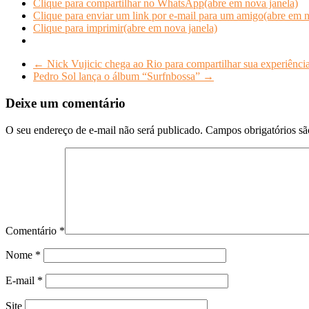
Clique para compartilhar no WhatsApp(abre em nova janela)
Clique para enviar um link por e-mail para um amigo(abre em n
Clique para imprimir(abre em nova janela)
←
Nick Vujicic chega ao Rio para compartilhar sua experiência
Pedro Sol lança o álbum “Surfnbossa”
→
Deixe um comentário
O seu endereço de e-mail não será publicado.
Campos obrigatórios s
Comentário
*
Nome
*
E-mail
*
Site