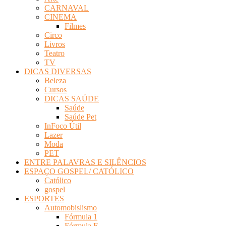
CARNAVAL
CINEMA
Filmes
Circo
Livros
Teatro
TV
DICAS DIVERSAS
Beleza
Cursos
DICAS SAÚDE
Saúde
Saúde Pet
InFoco Útil
Lazer
Moda
PET
ENTRE PALAVRAS E SILÊNCIOS
ESPAÇO GOSPEL/ CATÓLICO
Católico
gospel
ESPORTES
Automobislismo
Fórmula 1
Fórmula E