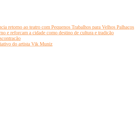
cia retorno ao teatro com Pequenos Trabalhos para Velhos Palhaços
o e reforçam a cidade como destino de cultura e tradição
scontração
iativo do artista Vik Muniz