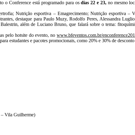
o o Conference está programado para os
dias 22 e 23,
no mesmo loca
rtrofia; Nutrição esportiva – Emagrecimento; Nutrição esportiva – 
rantes, destaque para Paulo Muzy, Rodolfo Peres, Alessandra Luglio
alestrin, além de Luciano Bruno, que falará sobre o tema: fitoquím
tas pelo hotsite do evento, no
www.bfeventos.com.br/enconference20
 para estudantes e pacotes promocionais, como 20% e 30% de desconto 
 – Vila Guilherme)