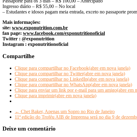
Passaporte para os 3 dias – R$ 100,00 – Antecipado
Ingresso diário – R$ 55,00 – No local
– Estudantes e idosos pagam meia entrada, exceto no passaporte pro
Mais informações:
site:
www.exponutrition.com.br
fan page:
www.facebook.com/exponutritionoficial
Twitter : @exponutrition
Instagram : exponutritionoficial
Compartilhe
Clique para compartilhar no Facebook(abre em nova janela)
Clique para compartilhar no Twitter(abre em nova janela)
Clique para compartilhar no LinkedIn(abre em nova janela)
Clique para compartilhar no WhatsApp(abre em nova janela)
Clique para enviar um link por e-mail para um amigo(abre em n
Clique para imprimir(abre em nova janela)
←
Chet Baker, Apenas um Sopro no Rio de Janeiro
11ª edição do Troféu AIB de Imprensa será no dia 9 de dezem
Deixe um comentário