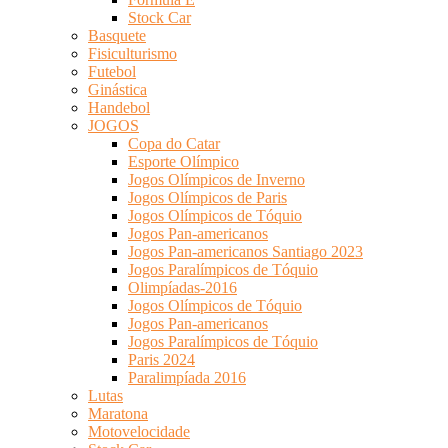
Stock Car
Basquete
Fisiculturismo
Futebol
Ginástica
Handebol
JOGOS
Copa do Catar
Esporte Olímpico
Jogos Olímpicos de Inverno
Jogos Olímpicos de Paris
Jogos Olímpicos de Tóquio
Jogos Pan-americanos
Jogos Pan-americanos Santiago 2023
Jogos Paralímpicos de Tóquio
Olimpíadas-2016
Jogos Olímpicos de Tóquio
Jogos Pan-americanos
Jogos Paralímpicos de Tóquio
Paris 2024
Paralimpíada 2016
Lutas
Maratona
Motovelocidade