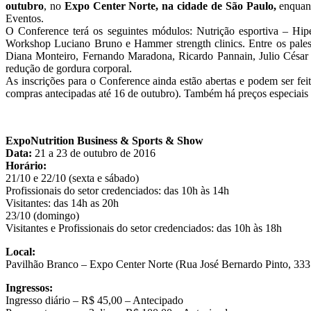
outubro
, no
Expo Center Norte, na cidade de São Paulo,
enquant
Eventos.
O Conference terá os seguintes módulos: Nutrição esportiva – Hipe
Workshop Luciano Bruno e Hammer strength clinics. Entre os palest
Diana Monteiro, Fernando Maradona, Ricardo Pannain, Julio César B
redução de gordura corporal.
As inscrições para o Conference ainda estão abertas e podem ser fei
compras antecipadas até 16 de outubro). Também há preços especiais
ExpoNutrition Business & Sports & Show
Data:
21 a 23 de outubro de 2016
Horário:
21/10 e 22/10 (sexta e sábado)
Profissionais do setor credenciados: das 10h às 14h
Visitantes: das 14h as 20h
23/10 (domingo)
Visitantes e Profissionais do setor credenciados: das 10h às 18h
Local:
Pavilhão Branco – Expo Center Norte (Rua José Bernardo Pinto, 333
Ingressos:
Ingresso diário – R$ 45,00 – Antecipado