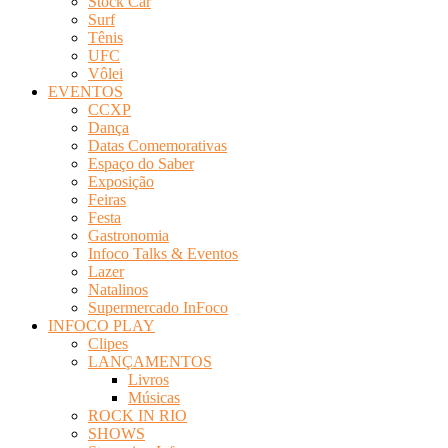
Stock Car
Surf
Tênis
UFC
Vôlei
EVENTOS
CCXP
Dança
Datas Comemorativas
Espaço do Saber
Exposição
Feiras
Festa
Gastronomia
Infoco Talks & Eventos
Lazer
Natalinos
Supermercado InFoco
INFOCO PLAY
Clipes
LANÇAMENTOS
Livros
Músicas
ROCK IN RIO
SHOWS