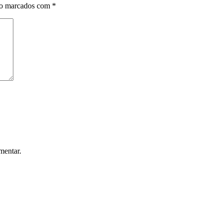
ão marcados com
*
mentar.