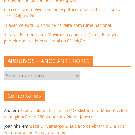
no resort Le Canton, em Teresópolis
Circo Crescer e Viver recebe espetáculo Cabaret nesta sexta-
feira (24), às 20h
Djavan celebra 50 anos de carreira com turnê nacional
Festival Elemento em Movimento anuncia Don L, Ebony e
primeiro artista internacional da 8ª edição
ARQUIVOS – ANOS ANTERIORES
ARQUIVOS
–
ANOS
ANTERIORES
Comentários
Ana
em
Espetáculo de fim de ano “O Mistério no Museu” celebra
a imaginação de 280 alunos do Rio de Janeiro
Joaninha
em
Zezé Di Camargo & Luciano celebram o Dia dos
Namorados no Espaço Unimed