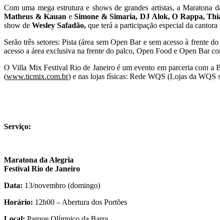
Com uma mega estrutura e shows de grandes artistas, a Maratona da 
Matheus & Kauan
e
Simone & Simaria, DJ Alok, O Rappa, Thia
show de
Wesley Safadão,
que terá a participação especial da cantora
Serão três setores: Pista (área sem Open Bar e sem acesso à frente 
acesso a área exclusiva na frente do palco, Open Food e Open Bar com:
O Villa Mix Festival Rio de Janeiro é um evento em parceria com a B
(
www.ticmix.com.br
) e nas lojas físicas: Rede WQS (Lojas da WQS 
Serviço:
Maratona da Alegria
Festival Rio de Janeiro
Data:
13/novembro (domingo)
Horário:
12h00 – Abertura dos Portões
Local:
Parque Olímpico da Barra