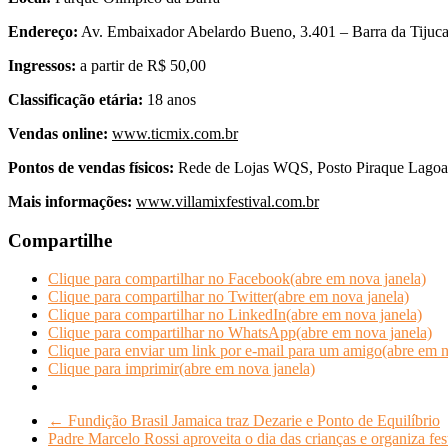
Endereço:
Av. Embaixador Abelardo Bueno, 3.401 – Barra da Tijuc
Ingressos:
a partir de R$ 50,00
Classificação etária:
18 anos
Vendas online:
www.ticmix.com.br
Pontos de vendas físicos:
Rede de Lojas WQS, Posto Piraque Lagoa
Mais informações:
www.villamixfestival.com.br
Compartilhe
Clique para compartilhar no Facebook(abre em nova janela)
Clique para compartilhar no Twitter(abre em nova janela)
Clique para compartilhar no LinkedIn(abre em nova janela)
Clique para compartilhar no WhatsApp(abre em nova janela)
Clique para enviar um link por e-mail para um amigo(abre em n
Clique para imprimir(abre em nova janela)
←
Fundição Brasil Jamaica traz Dezarie e Ponto de Equilíbrio
Padre Marcelo Rossi aproveita o dia das crianças e organiza f