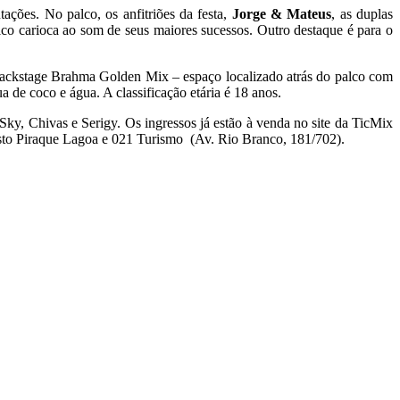
ações. No palco, os anfitriões da festa,
Jorge & Mateus
, as duplas
o carioca ao som de seus maiores sucessos. Outro destaque é para o
e Backstage Brahma Golden Mix – espaço localizado atrás do palco com
 de coco e água. A classificação etária é 18 anos.
ky, Chivas e Serigy. Os ingressos já estão à venda no site da TicMix
osto Piraque Lagoa e 021 Turismo (Av. Rio Branco, 181/702).