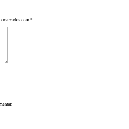
ão marcados com
*
mentar.