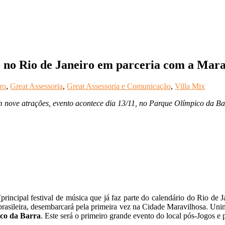
o no Rio de Janeiro em parceria com a Mara
ro
,
Great Assessoria
,
Great Assessoria e Comunicação
,
Villa Mix
 nove atrações, evento acontece dia 13/11, no Parque Olímpico da Ba
principal festival de música que já faz parte do calendário do Rio de J
ca brasileira, desembarcará pela primeira vez na Cidade Maravilhosa. 
co da Barra
. Este será o primeiro grande evento do local pós-Jogos e 