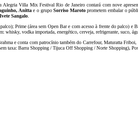
Alegria Villa Mix Festival Rio de Janeiro contará com nove apresent
guinho, Anitta
e o grupo
Sorriso Maroto
prometem embalar o públic
Ivete Sangalo
.
do palco); Prime (área sem Open Bar e com acesso à frente do palco) 
 whisky, vodka importada, energético, cerveja, refrigerante, suco, água
rahma e conta com patrocínio também do Carrefour, Maturatta Friboi, S
sem taxa: Barra Shopping / Tijuca Off Shopping / Norte Shopping), P