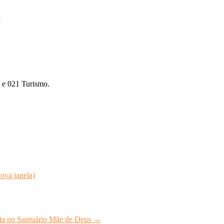
a
 e 021 Turismo.
ova janela)
esta no Santuário Mãe de Deus
→