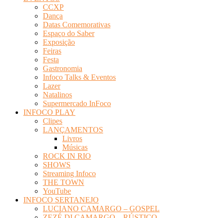
CCXP
Dança
Datas Comemorativas
Espaço do Saber
Exposição
Feiras
Festa
Gastronomia
Infoco Talks & Eventos
Lazer
Natalinos
Supermercado InFoco
INFOCO PLAY
Clipes
LANÇAMENTOS
Livros
Músicas
ROCK IN RIO
SHOWS
Streaming Infoco
THE TOWN
YouTube
INFOCO SERTANEJO
LUCIANO CAMARGO – GOSPEL
ZEZÉ DI CAMARGO – RÚSTICO