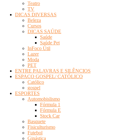
Teatro
TV
DICAS DIVERSAS
Beleza
Cursos
DICAS SAÚDE
Saúde
Saúde Pet
InFoco Útil
Lazer
Moda
PET
ENTRE PALAVRAS E SILÊNCIOS
ESPAÇO GOSPEL/ CATÓLICO
Católico
gospel
ESPORTES
Automobislismo
Fórmula 1
Fórmula E
Stock Car
Basquete
Fisiculturismo
Futebol
Ginástica