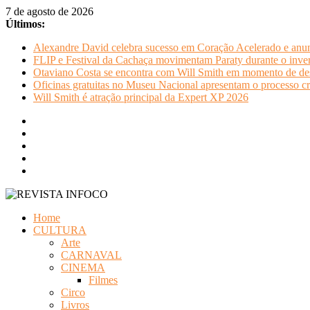
Pular
7 de agosto de 2026
para
Últimos:
o
Alexandre David celebra sucesso em Coração Acelerado e anun
conteúdo
FLIP e Festival da Cachaça movimentam Paraty durante o invern
Otaviano Costa se encontra com Will Smith em momento de de
Oficinas gratuitas no Museu Nacional apresentam o processo cr
Will Smith é atração principal da Expert XP 2026
REVISTA
Home
INFOCO
CULTURA
Arte
Revista
CARNAVAL
Eletrônica
CINEMA
Filmes
Circo
Livros