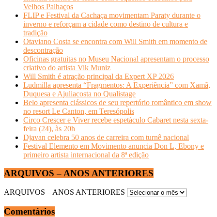
Velhos Palhaços
FLIP e Festival da Cachaça movimentam Paraty durante o
inverno e reforçam a cidade como destino de cultura e
tradição
Otaviano Costa se encontra com Will Smith em momento de
descontração
Oficinas gratuitas no Museu Nacional apresentam o processo
criativo do artista Vik Muniz
Will Smith é atração principal da Expert XP 2026
Ludmilla apresenta “Fragmentos: A Experiência” com Xamã,
Duquesa e Ajuliacosta no Qualistage
Belo apresenta clássicos de seu repertório romântico em show
no resort Le Canton, em Teresópolis
Circo Crescer e Viver recebe espetáculo Cabaret nesta sexta-
feira (24), às 20h
Djavan celebra 50 anos de carreira com turnê nacional
Festival Elemento em Movimento anuncia Don L, Ebony e
primeiro artista internacional da 8ª edição
ARQUIVOS – ANOS ANTERIORES
ARQUIVOS – ANOS ANTERIORES
Comentários