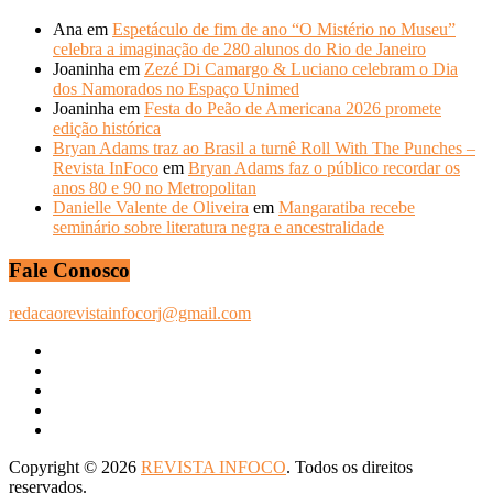
Ana
em
Espetáculo de fim de ano “O Mistério no Museu”
celebra a imaginação de 280 alunos do Rio de Janeiro
Joaninha
em
Zezé Di Camargo & Luciano celebram o Dia
dos Namorados no Espaço Unimed
Joaninha
em
Festa do Peão de Americana 2026 promete
edição histórica
Bryan Adams traz ao Brasil a turnê Roll With The Punches –
Revista InFoco
em
Bryan Adams faz o público recordar os
anos 80 e 90 no Metropolitan
Danielle Valente de Oliveira
em
Mangaratiba recebe
seminário sobre literatura negra e ancestralidade
Fale Conosco
redacaorevistainfocorj@gmail.com
Copyright © 2026
REVISTA INFOCO
. Todos os direitos
reservados.