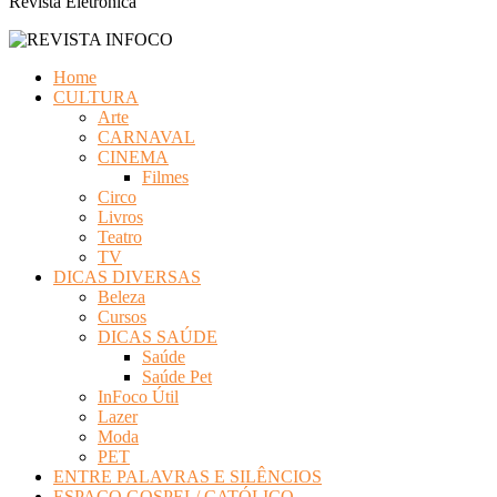
Revista Eletrônica
Home
CULTURA
Arte
CARNAVAL
CINEMA
Filmes
Circo
Livros
Teatro
TV
DICAS DIVERSAS
Beleza
Cursos
DICAS SAÚDE
Saúde
Saúde Pet
InFoco Útil
Lazer
Moda
PET
ENTRE PALAVRAS E SILÊNCIOS
ESPAÇO GOSPEL/ CATÓLICO