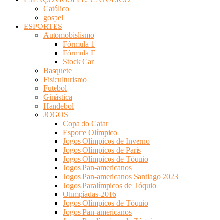
Católico
gospel
ESPORTES
Automobislismo
Fórmula 1
Fórmula E
Stock Car
Basquete
Fisiculturismo
Futebol
Ginástica
Handebol
JOGOS
Copa do Catar
Esporte Olímpico
Jogos Olímpicos de Inverno
Jogos Olímpicos de Paris
Jogos Olímpicos de Tóquio
Jogos Pan-americanos
Jogos Pan-americanos Santiago 2023
Jogos Paralímpicos de Tóquio
Olimpíadas-2016
Jogos Olímpicos de Tóquio
Jogos Pan-americanos