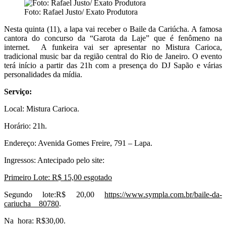
Foto: Rafael Justo/ Exato Produtora
Nesta quinta (11), a lapa vai receber o Baile da Cariúcha. A famosa
cantora do concurso da “Garota da Laje” que é fenômeno na
internet. A funkeira vai ser apresentar no Mistura Carioca,
tradicional music bar da região central do Rio de Janeiro. O evento
terá início a partir das 21h com a presença do DJ Sapão e várias
personalidades da mídia.
Serviço:
Local: Mistura Carioca.
Horário: 21h.
Endereço: Avenida Gomes Freire, 791 – Lapa.
Ingressos: Antecipado pelo site:
Primeiro Lote: R$ 15,00 esgotado
Segundo lote:R$ 20,00
https://www.sympla.com.br/baile-da-
cariucha__80780
.
Na hora: R$30,00.