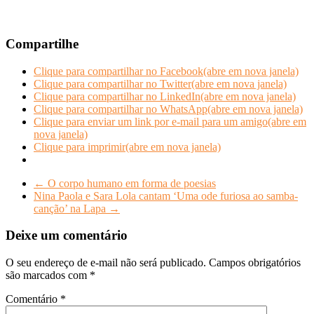
Compartilhe
Clique para compartilhar no Facebook(abre em nova janela)
Clique para compartilhar no Twitter(abre em nova janela)
Clique para compartilhar no LinkedIn(abre em nova janela)
Clique para compartilhar no WhatsApp(abre em nova janela)
Clique para enviar um link por e-mail para um amigo(abre em
nova janela)
Clique para imprimir(abre em nova janela)
←
O corpo humano em forma de poesias
Nina Paola e Sara Lola cantam ‘Uma ode furiosa ao samba-
canção’ na Lapa
→
Deixe um comentário
O seu endereço de e-mail não será publicado.
Campos obrigatórios
são marcados com
*
Comentário
*