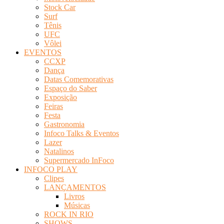
Stock Car
Surf
Tênis
UFC
Vôlei
EVENTOS
CCXP
Dança
Datas Comemorativas
Espaço do Saber
Exposição
Feiras
Festa
Gastronomia
Infoco Talks & Eventos
Lazer
Natalinos
Supermercado InFoco
INFOCO PLAY
Clipes
LANÇAMENTOS
Livros
Músicas
ROCK IN RIO
SHOWS