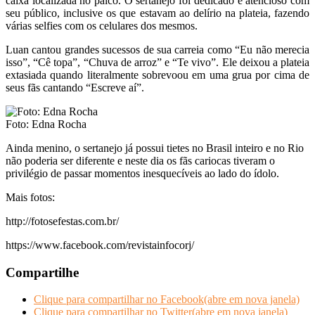
caixa localizada no palco. O sertanejo foi dedicado e atencioso com
seu público, inclusive os que estavam ao delírio na plateia, fazendo
várias selfies com os celulares dos mesmos.
Luan cantou grandes sucessos de sua carreia como “Eu não merecia
isso”, “Cê topa”, “Chuva de arroz” e “Te vivo”. Ele deixou a plateia
extasiada quando literalmente sobrevoou em uma grua por cima de
seus fãs cantando “Escreve aí”.
Foto: Edna Rocha
Ainda menino, o sertanejo já possui tietes no Brasil inteiro e no Rio
não poderia ser diferente e neste dia os fãs cariocas tiveram o
privilégio de passar momentos inesquecíveis ao lado do ídolo.
Mais fotos:
http://fotosefestas.com.br/
https://www.facebook.com/revistainfocorj/
Compartilhe
Clique para compartilhar no Facebook(abre em nova janela)
Clique para compartilhar no Twitter(abre em nova janela)