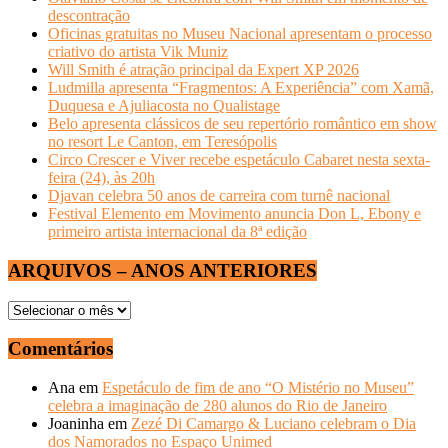
descontração
Oficinas gratuitas no Museu Nacional apresentam o processo
criativo do artista Vik Muniz
Will Smith é atração principal da Expert XP 2026
Ludmilla apresenta “Fragmentos: A Experiência” com Xamã,
Duquesa e Ajuliacosta no Qualistage
Belo apresenta clássicos de seu repertório romântico em show
no resort Le Canton, em Teresópolis
Circo Crescer e Viver recebe espetáculo Cabaret nesta sexta-
feira (24), às 20h
Djavan celebra 50 anos de carreira com turnê nacional
Festival Elemento em Movimento anuncia Don L, Ebony e
primeiro artista internacional da 8ª edição
ARQUIVOS – ANOS ANTERIORES
ARQUIVOS
–
ANOS
Comentários
ANTERIORES
Ana
em
Espetáculo de fim de ano “O Mistério no Museu”
celebra a imaginação de 280 alunos do Rio de Janeiro
Joaninha
em
Zezé Di Camargo & Luciano celebram o Dia
dos Namorados no Espaço Unimed