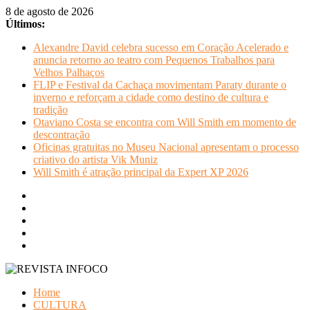
Pular
8 de agosto de 2026
para
Últimos:
o
Alexandre David celebra sucesso em Coração Acelerado e
conteúdo
anuncia retorno ao teatro com Pequenos Trabalhos para
Velhos Palhaços
FLIP e Festival da Cachaça movimentam Paraty durante o
inverno e reforçam a cidade como destino de cultura e
tradição
Otaviano Costa se encontra com Will Smith em momento de
descontração
Oficinas gratuitas no Museu Nacional apresentam o processo
criativo do artista Vik Muniz
Will Smith é atração principal da Expert XP 2026
REVISTA
Home
INFOCO
CULTURA