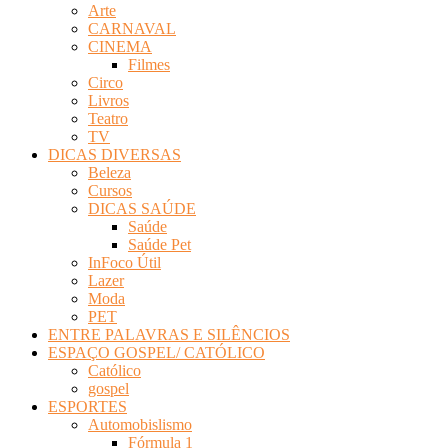
Arte
Revista
CARNAVAL
Eletrônica
CINEMA
Filmes
Circo
Livros
Teatro
TV
DICAS DIVERSAS
Beleza
Cursos
DICAS SAÚDE
Saúde
Saúde Pet
InFoco Útil
Lazer
Moda
PET
ENTRE PALAVRAS E SILÊNCIOS
ESPAÇO GOSPEL/ CATÓLICO
Católico
gospel
ESPORTES
Automobislismo
Fórmula 1