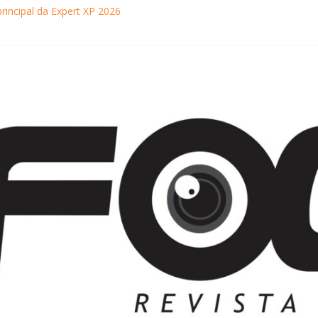
principal da Expert XP 2026
ebra sucesso em Coração Acelerado e anuncia retorno ao teatro com
achaça movimentam Paraty durante o inverno e reforçam a cidade com
ncontra com Will Smith em momento de descontração
o Museu Nacional apresentam o processo criativo do artista Vik Muniz