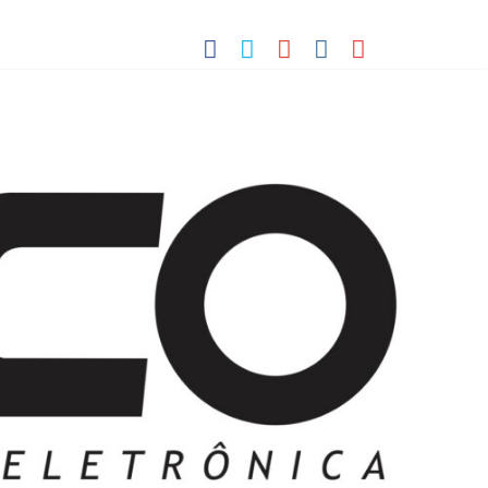
 Pequenos Trabalhos para Velhos Palhaços
o destino de cultura e tradição