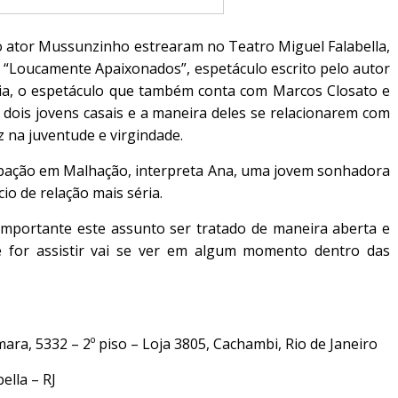
 e o ator Mussunzinho estrearam no Teatro Miguel Falabella,
n “Loucamente Apaixonados”, espetáculo escrito pelo autor
ia, o espetáculo que também conta com Marcos Closato e
 dois jovens casais e a maneira deles se relacionarem com
 na juventude e virgindade.
cipação em Malhação, interpreta Ana, uma jovem sonhadora
io de relação mais séria.
 importante este assunto ser tratado de maneira aberta e
e for assistir vai se ver em algum momento dentro das
ara, 5332 – 2º piso – Loja 3805, Cachambi, Rio de Janeiro
lla – RJ