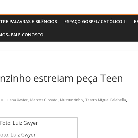
TRE PALAVRAS E SILÊNCIOS
ESPAÇO GOSPEL/ CATÓLICO
E
OS- FALE CONOSCO
unzinho estreiam peça Teen
,
,
,
,
Juliana Xavier
Marcos Closato
Mussunzinho
Teatro Miguel Falabella
Foto: Luiz Gwyer