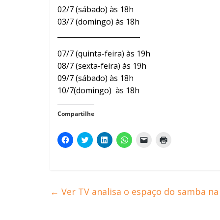
02/7 (sábado) às 18h
03/7 (domingo) às 18h
________________________
07/7 (quinta-feira) às 19h
08/7 (sexta-feira) às 19h
09/7 (sábado) às 18h
10/7(domingo) às 18h
Compartilhe
C
C
C
C
C
C
l
l
l
l
l
l
i
i
i
i
i
i
q
q
q
q
q
q
u
u
u
u
u
u
e
e
e
e
e
e
p
p
p
p
p
p
a
a
a
a
a
a
r
r
r
r
r
r
←
Ver TV analisa o espaço do samba na
a
a
a
a
a
a
c
c
c
c
e
i
o
o
o
o
n
m
m
m
m
m
v
p