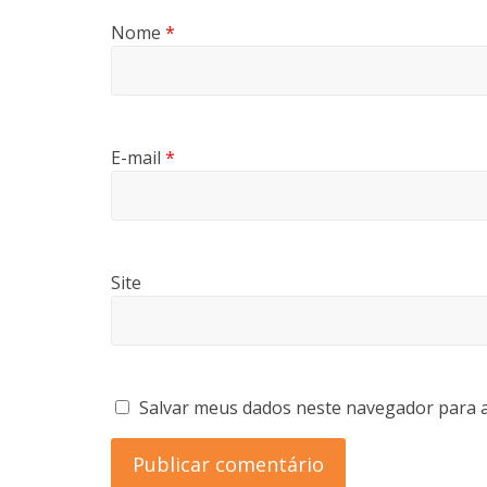
a
)
a
a
m
)
)
)
n
Nome
*
o
v
a
j
a
n
e
l
a
E-mail
*
)
Site
Salvar meus dados neste navegador para a