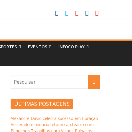
 Pequenos Trabalhos para Velhos Palhaços
o destino de cultura e tradição
SPORTES
EVENTOS
INFOCO PLAY
ÚLTIMAS POSTAGENS
Alexandre David celebra sucesso em Coração
Acelerado e anuncia retorno ao teatro com
Pequenos Trabalhos para Velhos Palhaços