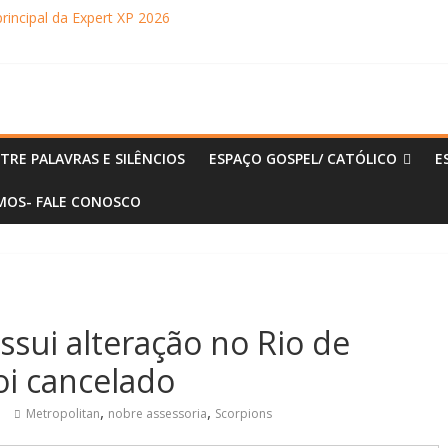
principal da Expert XP 2026
ebra sucesso em Coração Acelerado e anuncia retorno ao teatro com
achaça movimentam Paraty durante o inverno e reforçam a cidade com
ncontra com Will Smith em momento de descontração
o Museu Nacional apresentam o processo criativo do artista Vik Muniz
TRE PALAVRAS E SILÊNCIOS
ESPAÇO GOSPEL/ CATÓLICO
E
OS- FALE CONOSCO
sui alteração no Rio de
foi cancelado
,
,
Metropolitan
nobre assessoria
Scorpions