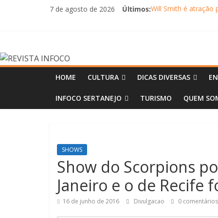
Pular
7 de agosto de 2026
Últimos:
Will Smith é atração 
para
Alexandre David cel
o
FLIP e Festival da C
conteúdo
Otaviano Costa se e
REVISTA
Oficinas gratuitas n
INFOCO
HOME
CULTURA
DICAS DIVERSAS
EN
INFOCO SERTANEJO
TURISMO
QUEM SOM
Revista
Eletrônica
SHOWS
Show do Scorpions pos
Janeiro e o de Recife 
16 de junho de 2016
Divulgacao
0 comentários