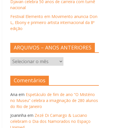
Djavan celebra 50 anos de carreira com turnê
nacional
Festival Elemento em Movimento anuncia Don
L, Ebony e primeiro artista internacional da 8ª
edição
ARQUIVOS – ANOS ANTERIORES
ARQUIVOS
–
ANOS
ANTERIORES
Comentários
Ana
em
Espetáculo de fim de ano “O Mistério
no Museu” celebra a imaginação de 280 alunos
do Rio de Janeiro
Joaninha
em
Zezé Di Camargo & Luciano
celebram o Dia dos Namorados no Espaço
Unimed