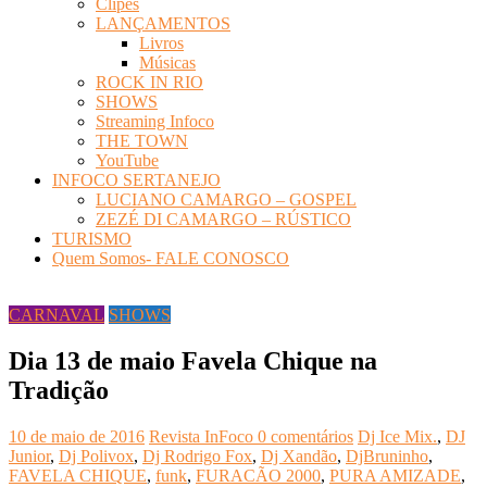
Clipes
LANÇAMENTOS
Livros
Músicas
ROCK IN RIO
SHOWS
Streaming Infoco
THE TOWN
YouTube
INFOCO SERTANEJO
LUCIANO CAMARGO – GOSPEL
ZEZÉ DI CAMARGO – RÚSTICO
TURISMO
Quem Somos- FALE CONOSCO
CARNAVAL
SHOWS
Dia 13 de maio Favela Chique na
Tradição
10 de maio de 2016
Revista InFoco
0 comentários
Dj Ice Mix.
,
DJ
Junior
,
Dj Polivox
,
Dj Rodrigo Fox
,
Dj Xandão
,
DjBruninho
,
FAVELA CHIQUE
,
funk
,
FURACÃO 2000
,
PURA AMIZADE
,