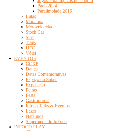
Jogos Paralímpicos de Tóquio
Paris 2024
Paralimpíada 2016
Lutas
Maratona
Motovelocidade
Stock Car
Surf
Tênis
UFC
Vôlei
EVENTOS
CCXP
Dança
Datas Comemorativas
Espaço do Saber
Exposição
Feiras
Festa
Gastronomia
Infoco Talks & Eventos
Lazer
Natalinos
Supermercado InFoco
INFOCO PLAY