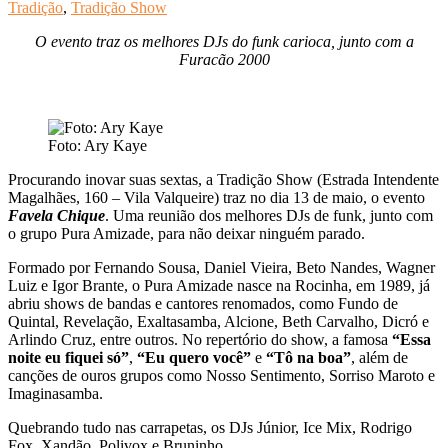
Tradição
,
Tradição Show
O evento traz os melhores DJs do funk carioca, junto com a
Furacão 2000
Foto: Ary Kaye
Procurando inovar suas sextas, a Tradição Show (Estrada Intendente
Magalhães, 160 – Vila Valqueire) traz no dia 13 de maio, o evento
Favela Chique
. Uma reunião dos melhores DJs de funk, junto com
o grupo Pura Amizade, para não deixar ninguém parado.
Formado por Fernando Sousa, Daniel Vieira, Beto Nandes, Wagner
Luiz e Igor Brante, o Pura Amizade nasce na Rocinha, em 1989, já
abriu shows de bandas e cantores renomados, como Fundo de
Quintal, Revelação, Exaltasamba, Alcione, Beth Carvalho, Dicró e
Arlindo Cruz, entre outros. No repertório do show, a famosa
“Essa
noite eu fiquei só”
,
“Eu quero você”
e
“Tô na boa”
, além de
canções de ouros grupos como Nosso Sentimento, Sorriso Maroto e
Imaginasamba.
Quebrando tudo nas carrapetas, os DJs Júnior, Ice Mix, Rodrigo
Fox, Xandão, Polivox e Bruninho.