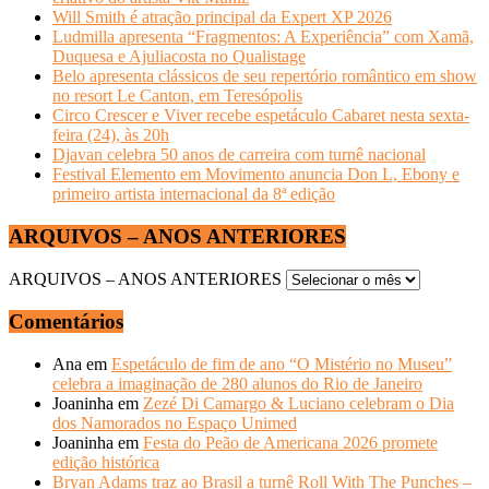
Will Smith é atração principal da Expert XP 2026
Ludmilla apresenta “Fragmentos: A Experiência” com Xamã,
Duquesa e Ajuliacosta no Qualistage
Belo apresenta clássicos de seu repertório romântico em show
no resort Le Canton, em Teresópolis
Circo Crescer e Viver recebe espetáculo Cabaret nesta sexta-
feira (24), às 20h
Djavan celebra 50 anos de carreira com turnê nacional
Festival Elemento em Movimento anuncia Don L, Ebony e
primeiro artista internacional da 8ª edição
ARQUIVOS – ANOS ANTERIORES
ARQUIVOS – ANOS ANTERIORES
Comentários
Ana
em
Espetáculo de fim de ano “O Mistério no Museu”
celebra a imaginação de 280 alunos do Rio de Janeiro
Joaninha
em
Zezé Di Camargo & Luciano celebram o Dia
dos Namorados no Espaço Unimed
Joaninha
em
Festa do Peão de Americana 2026 promete
edição histórica
Bryan Adams traz ao Brasil a turnê Roll With The Punches –