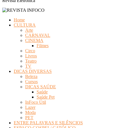
Revista Eletrônica
Home
CULTURA
Arte
CARNAVAL
CINEMA
Filmes
Circo
Livros
Teatro
TV
DICAS DIVERSAS
Beleza
Cursos
DICAS SAÚDE
Saúde
Saúde Pet
InFoco Útil
Lazer
Moda
PET
ENTRE PALAVRAS E SILÊNCIOS
ESPAÇO GOSPEL/ CATÓLICO