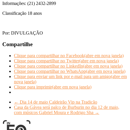
Informações: (21) 2432-2899
Classificação 18 anos
Por: DIVULGAÇÃO
Compartilhe
Clique para compartilhar no Facebook(abre em nova janela)
Clique para compartilhar no Twitter(abre em nova janela)
Clique para compartilhar no LinkedIn(abre em nova janela)
Clique para compartilhar no WhatsApp(abre em nova janela)
Clique para enviar um link por e-mail para um amigo(abre em
nova janela)
Clique para imprimir(abre em nova janela)
←
Dia 14 de maio Caldeirão Vip na Tradição
Casa da Gávea será palco de Burburin no dia 12 de maio,
com músicos Gabriel Moura e Rodrigo Sha
→