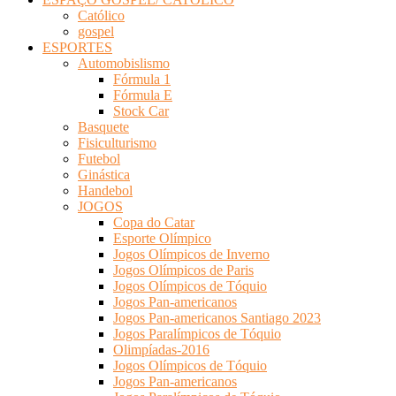
Católico
gospel
ESPORTES
Automobislismo
Fórmula 1
Fórmula E
Stock Car
Basquete
Fisiculturismo
Futebol
Ginástica
Handebol
JOGOS
Copa do Catar
Esporte Olímpico
Jogos Olímpicos de Inverno
Jogos Olímpicos de Paris
Jogos Olímpicos de Tóquio
Jogos Pan-americanos
Jogos Pan-americanos Santiago 2023
Jogos Paralímpicos de Tóquio
Olimpíadas-2016
Jogos Olímpicos de Tóquio
Jogos Pan-americanos