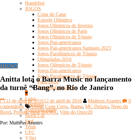
Handebol
JOGOS
Copa do Catar
Esporte Olímpico
Jogos Olímpicos de Inverno
Jogos Olímpicos de Paris
Jogos Olímpicos de Tóquio
Jogos Pan-americanos
Jogos Pan-americanos Santiago 2023
Jogos Paralímpicos de Tóquio
Olimpíadas-2016
Jogos Olímpicos de Tóquio
SHOWS
Jogos Pan-americanos
Jogos Paralímpicos de Tóquio
Anitta lota o Barra Music no lançamento
Paris 2024
da turnê “Bang”, no Rio de Janeiro
Paralimpíada 2016
Lutas
11 de abril de 2016
12 de abril de 2016
Matheus Arantes
0
Maratona
comentários
Anitta
,
Cone Crew
,
Jhama
,
MC Delano
,
Nego do
Motovelocidade
Borel
,
Projota
,
turnê BANG.
,
Vitin do Onze20
Stock Car
Surf
Por: Matheus Arantes
Tênis
UFC
Vôlei