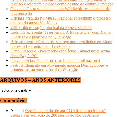
inverno e reforçam a cidade como destino de cultura e tradição
Otaviano Costa se encontra com Will Smith em momento de
descontração
Oficinas gratuitas no Museu Nacional apresentam o processo
criativo do artista Vik Muniz
Will Smith é atração principal da Expert XP 2026
Ludmilla apresenta “Fragmentos: A Experiência” com Xamã,
Duquesa e Ajuliacosta no Qualistage
Belo apresenta clássicos de seu repertório romântico em show
no resort Le Canton, em Teresópolis
Circo Crescer e Viver recebe espetáculo Cabaret nesta sexta-
feira (24), às 20h
Djavan celebra 50 anos de carreira com turnê nacional
Festival Elemento em Movimento anuncia Don L, Ebony e
primeiro artista internacional da 8ª edição
ARQUIVOS – ANOS ANTERIORES
ARQUIVOS
–
ANOS
Comentários
ANTERIORES
Ana
em
Espetáculo de fim de ano “O Mistério no Museu”
celebra a imaginação de 280 alunos do Rio de Janeiro