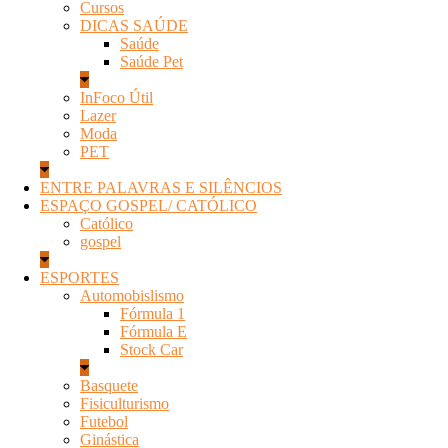
Cursos
DICAS SAÚDE
Saúde
Saúde Pet
InFoco Útil
Lazer
Moda
PET
ENTRE PALAVRAS E SILÊNCIOS
ESPAÇO GOSPEL/ CATÓLICO
Católico
gospel
ESPORTES
Automobislismo
Fórmula 1
Fórmula E
Stock Car
Basquete
Fisiculturismo
Futebol
Ginástica