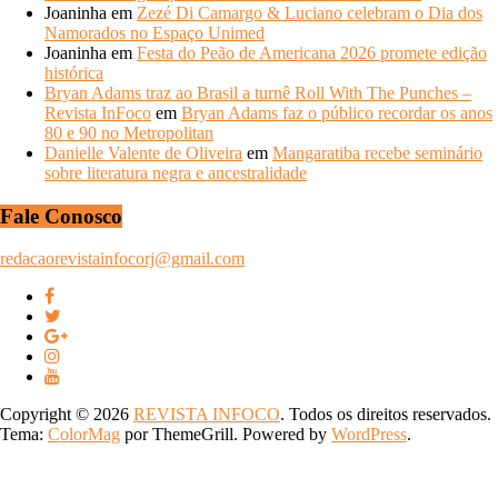
Joaninha
em
Zezé Di Camargo & Luciano celebram o Dia dos
Namorados no Espaço Unimed
Joaninha
em
Festa do Peão de Americana 2026 promete edição
histórica
Bryan Adams traz ao Brasil a turnê Roll With The Punches –
Revista InFoco
em
Bryan Adams faz o público recordar os anos
80 e 90 no Metropolitan
Danielle Valente de Oliveira
em
Mangaratiba recebe seminário
sobre literatura negra e ancestralidade
Fale Conosco
redacaorevistainfocorj@gmail.com
Copyright © 2026
REVISTA INFOCO
. Todos os direitos reservados.
Tema:
ColorMag
por ThemeGrill. Powered by
WordPress
.