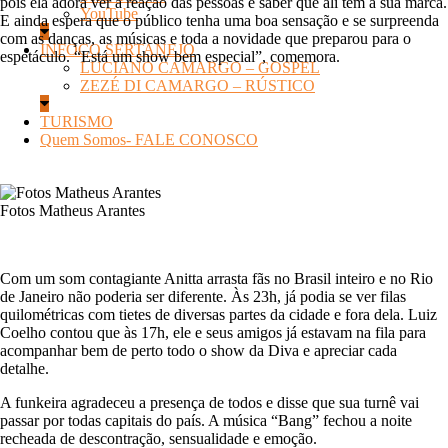
pois ela adora ver a reação das pessoas e saber que ali tem a sua marca.
YouTube
E ainda espera que o público tenha uma boa sensação e se surpreenda
com as danças, as músicas e toda a novidade que preparou para o
INFOCO SERTANEJO
espetáculo. “Está um show bem especial”, comemora.
LUCIANO CAMARGO – GOSPEL
ZEZÉ DI CAMARGO – RÚSTICO
TURISMO
Quem Somos- FALE CONOSCO
Fotos Matheus Arantes
Com um som contagiante Anitta arrasta fãs no Brasil inteiro e no Rio
de Janeiro não poderia ser diferente. Às 23h, já podia se ver filas
quilométricas com tietes de diversas partes da cidade e fora dela. Luiz
Coelho contou que às 17h, ele e seus amigos já estavam na fila para
acompanhar bem de perto todo o show da Diva e apreciar cada
detalhe.
A funkeira agradeceu a presença de todos e disse que sua turnê vai
passar por todas capitais do país. A música “Bang” fechou a noite
recheada de descontração, sensualidade e emoção.