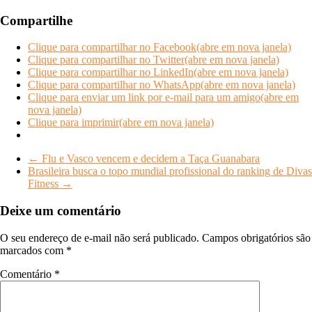
Compartilhe
Clique para compartilhar no Facebook(abre em nova janela)
Clique para compartilhar no Twitter(abre em nova janela)
Clique para compartilhar no LinkedIn(abre em nova janela)
Clique para compartilhar no WhatsApp(abre em nova janela)
Clique para enviar um link por e-mail para um amigo(abre em
nova janela)
Clique para imprimir(abre em nova janela)
←
Flu e Vasco vencem e decidem a Taça Guanabara
Brasileira busca o topo mundial profissional do ranking de Divas
Fitness
→
Deixe um comentário
O seu endereço de e-mail não será publicado.
Campos obrigatórios são
marcados com
*
Comentário
*