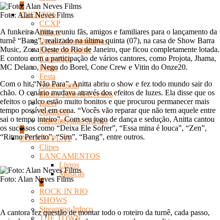
EVENTOS
Foto: Alan Neves Films
CCXP
A funkeira Anitta reuniu fãs, amigos e familiares para o lançamento da
Dança
turnê “Bang”, realizado na última quinta (07), na casa de Show Barra
Datas Comemorativas
Music, Zona Oeste do Rio de Janeiro, que ficou completamente lotada.
Espaço do Saber
E contou com a participação de vários cantores, como Projota, Jhama,
Exposição
MC Delano, Nego do Borel, Cone Crew e Vitin do Onze20.
Feiras
Festa
Com o hit “Não Para”, Anitta abriu o show e fez todo mundo sair do
Gastronomia
chão. O cenário mudava através dos efeitos de luzes. Ela disse que os
Infoco Talks & Eventos
efeitos o palco estão muito bonitos e que procurou permanecer mais
Lazer
tempo possível em cena. “Vocês vão reparar que não tem aquele entre
Natalinos
sai o tempo inteiro”. Com seu jogo de dança e sedução, Anitta cantou
Supermercado InFoco
os sucessos como “Deixa Ele Sofrer”, “Essa mina é louca”, “Zen”,
“Ritmo Perfeito”, “Sim”, “Bang”, entre outros.
INFOCO PLAY
Clipes
LANÇAMENTOS
Livros
Músicas
Foto: Alan Neves Films
ROCK IN RIO
SHOWS
Streaming Infoco
A cantora fez questão de montar todo o roteiro da turnê, cada passo,
THE TOWN