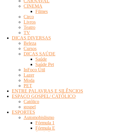
CARNAVAL
Eletrônica
CINEMA
Filmes
Circo
Livros
Teatro
TV
DICAS DIVERSAS
Beleza
Cursos
DICAS SAÚDE
Saúde
Saúde Pet
InFoco Útil
Lazer
Moda
PET
ENTRE PALAVRAS E SILÊNCIOS
ESPAÇO GOSPEL/ CATÓLICO
Católico
gospel
ESPORTES
Automobislismo
Fórmula 1
Fórmula E