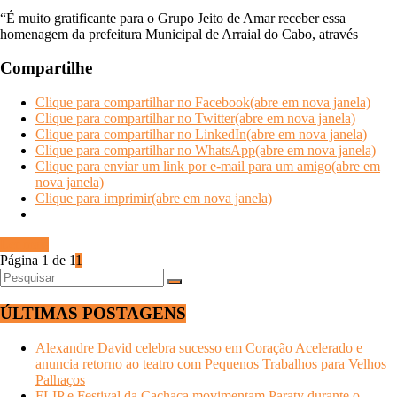
“É muito gratificante para o Grupo Jeito de Amar receber essa
homenagem da prefeitura Municipal de Arraial do Cabo, através
Compartilhe
Clique para compartilhar no Facebook(abre em nova janela)
Clique para compartilhar no Twitter(abre em nova janela)
Clique para compartilhar no LinkedIn(abre em nova janela)
Clique para compartilhar no WhatsApp(abre em nova janela)
Clique para enviar um link por e-mail para um amigo(abre em
nova janela)
Clique para imprimir(abre em nova janela)
Ler mais
Página 1 de 1
1
ÚLTIMAS POSTAGENS
Alexandre David celebra sucesso em Coração Acelerado e
anuncia retorno ao teatro com Pequenos Trabalhos para Velhos
Palhaços
FLIP e Festival da Cachaça movimentam Paraty durante o