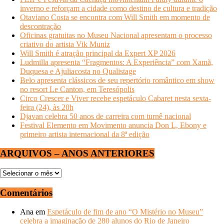
inverno e reforçam a cidade como destino de cultura e tradição
Otaviano Costa se encontra com Will Smith em momento de
descontração
Oficinas gratuitas no Museu Nacional apresentam o processo
criativo do artista Vik Muniz
Will Smith é atração principal da Expert XP 2026
Ludmilla apresenta “Fragmentos: A Experiência” com Xamã,
Duquesa e Ajuliacosta no Qualistage
Belo apresenta clássicos de seu repertório romântico em show
no resort Le Canton, em Teresópolis
Circo Crescer e Viver recebe espetáculo Cabaret nesta sexta-
feira (24), às 20h
Djavan celebra 50 anos de carreira com turnê nacional
Festival Elemento em Movimento anuncia Don L, Ebony e
primeiro artista internacional da 8ª edição
ARQUIVOS – ANOS ANTERIORES
ARQUIVOS
–
ANOS
Comentários
ANTERIORES
Ana
em
Espetáculo de fim de ano “O Mistério no Museu”
celebra a imaginação de 280 alunos do Rio de Janeiro