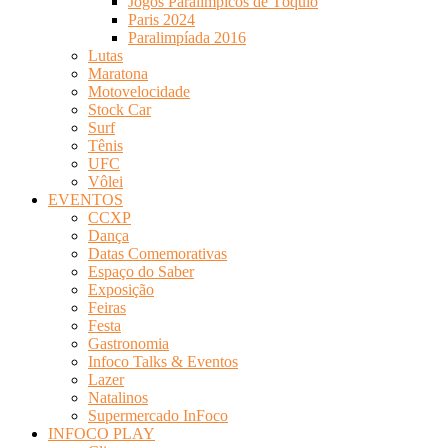
Jogos Paralímpicos de Tóquio
Paris 2024
Paralimpíada 2016
Lutas
Maratona
Motovelocidade
Stock Car
Surf
Tênis
UFC
Vôlei
EVENTOS
CCXP
Dança
Datas Comemorativas
Espaço do Saber
Exposição
Feiras
Festa
Gastronomia
Infoco Talks & Eventos
Lazer
Natalinos
Supermercado InFoco
INFOCO PLAY