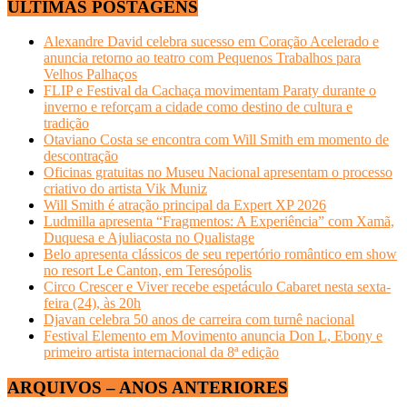
ÚLTIMAS POSTAGENS
Alexandre David celebra sucesso em Coração Acelerado e
anuncia retorno ao teatro com Pequenos Trabalhos para
Velhos Palhaços
FLIP e Festival da Cachaça movimentam Paraty durante o
inverno e reforçam a cidade como destino de cultura e
tradição
Otaviano Costa se encontra com Will Smith em momento de
descontração
Oficinas gratuitas no Museu Nacional apresentam o processo
criativo do artista Vik Muniz
Will Smith é atração principal da Expert XP 2026
Ludmilla apresenta “Fragmentos: A Experiência” com Xamã,
Duquesa e Ajuliacosta no Qualistage
Belo apresenta clássicos de seu repertório romântico em show
no resort Le Canton, em Teresópolis
Circo Crescer e Viver recebe espetáculo Cabaret nesta sexta-
feira (24), às 20h
Djavan celebra 50 anos de carreira com turnê nacional
Festival Elemento em Movimento anuncia Don L, Ebony e
primeiro artista internacional da 8ª edição
ARQUIVOS – ANOS ANTERIORES