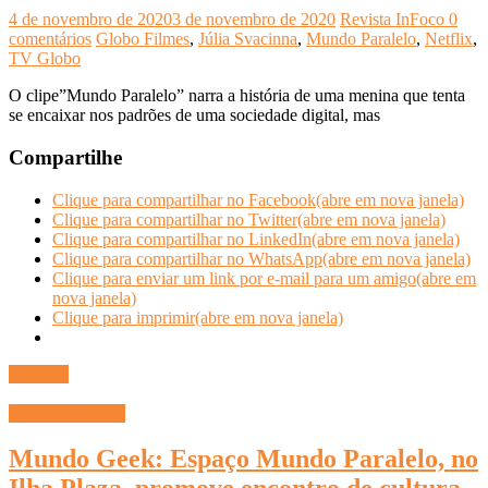
4 de novembro de 2020
3 de novembro de 2020
Revista InFoco
0
comentários
Globo Filmes
,
Júlia Svacinna
,
Mundo Paralelo
,
Netflix
,
TV Globo
O clipe”Mundo Paralelo” narra a história de uma menina que tenta
se encaixar nos padrões de uma sociedade digital, mas
Compartilhe
Clique para compartilhar no Facebook(abre em nova janela)
Clique para compartilhar no Twitter(abre em nova janela)
Clique para compartilhar no LinkedIn(abre em nova janela)
Clique para compartilhar no WhatsApp(abre em nova janela)
Clique para enviar um link por e-mail para um amigo(abre em
nova janela)
Clique para imprimir(abre em nova janela)
Ler mais
INFOCO PLAY
Mundo Geek: Espaço Mundo Paralelo, no