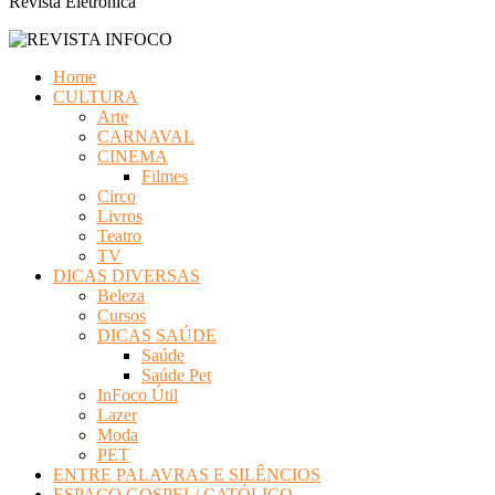
Revista Eletrônica
Home
CULTURA
Arte
CARNAVAL
CINEMA
Filmes
Circo
Livros
Teatro
TV
DICAS DIVERSAS
Beleza
Cursos
DICAS SAÚDE
Saúde
Saúde Pet
InFoco Útil
Lazer
Moda
PET
ENTRE PALAVRAS E SILÊNCIOS
ESPAÇO GOSPEL/ CATÓLICO