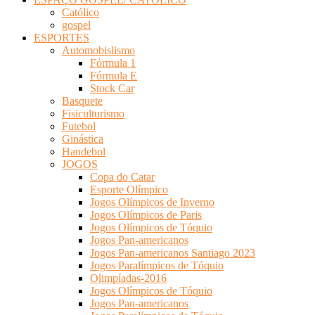
Católico
gospel
ESPORTES
Automobislismo
Fórmula 1
Fórmula E
Stock Car
Basquete
Fisiculturismo
Futebol
Ginástica
Handebol
JOGOS
Copa do Catar
Esporte Olímpico
Jogos Olímpicos de Inverno
Jogos Olímpicos de Paris
Jogos Olímpicos de Tóquio
Jogos Pan-americanos
Jogos Pan-americanos Santiago 2023
Jogos Paralímpicos de Tóquio
Olimpíadas-2016
Jogos Olímpicos de Tóquio
Jogos Pan-americanos