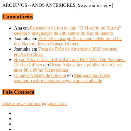
ARQUIVOS – ANOS ANTERIORES
Comentários
Ana
em
Espetáculo de fim de ano “O Mistério no Museu”
celebra a imaginação de 280 alunos do Rio de Janeiro
Joaninha
em
Zezé Di Camargo & Luciano celebram o Dia
dos Namorados no Espaço Unimed
Joaninha
em
Festa do Peão de Americana 2026 promete
edição histórica
Bryan Adams traz ao Brasil a turnê Roll With The Punches –
Revista InFoco
em
Bryan Adams faz o público recordar os
anos 80 e 90 no Metropolitan
Danielle Valente de Oliveira
em
Mangaratiba recebe
seminário sobre literatura negra e ancestralidade
Fale Conosco
redacaorevistainfocorj@gmail.com