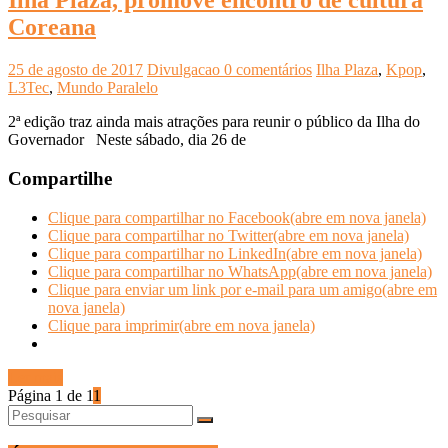
Ilha Plaza, promove encontro de cultura
Coreana
25 de agosto de 2017
Divulgacao
0 comentários
Ilha Plaza
,
Kpop
,
L3Tec
,
Mundo Paralelo
2ª edição traz ainda mais atrações para reunir o público da Ilha do
Governador Neste sábado, dia 26 de
Compartilhe
Clique para compartilhar no Facebook(abre em nova janela)
Clique para compartilhar no Twitter(abre em nova janela)
Clique para compartilhar no LinkedIn(abre em nova janela)
Clique para compartilhar no WhatsApp(abre em nova janela)
Clique para enviar um link por e-mail para um amigo(abre em
nova janela)
Clique para imprimir(abre em nova janela)
Ler mais
Página 1 de 1
1