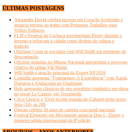
ÚLTIMAS POSTAGENS
Alexandre David celebra sucesso em Coração Acelerado e
anuncia retorno ao teatro com Pequenos Trabalhos para
Velhos Palhaços
FLIP e Festival da Cachaça movimentam Paraty durante o
inverno e reforçam a cidade como destino de cultura e
tradição
Otaviano Costa se encontra com Will Smith em momento de
descontração
Oficinas gratuitas no Museu Nacional apresentam o processo
criativo do artista Vik Muniz
Will Smith é atração principal da Expert XP 2026
Ludmilla apresenta “Fragmentos: A Experiência” com Xamã,
Duquesa e Ajuliacosta no Qualistage
Belo apresenta clássicos de seu repertório romântico em show
no resort Le Canton, em Teresópolis
Circo Crescer e Viver recebe espetáculo Cabaret nesta sexta-
feira (24), às 20h
Djavan celebra 50 anos de carreira com turnê nacional
Festival Elemento em Movimento anuncia Don L, Ebony e
primeiro artista internacional da 8ª edição
ARQUIVOS – ANOS ANTERIORES