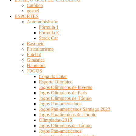
Católico
gospel
ESPORTES
Automobislismo
Fórmula 1
Fórmula E
Stock Car
Basquete
Fisiculturismo
Futebol
Ginástica
Handebol
JOGOS
Copa do Catar
Esporte Olímpico
Jogos Olímpicos de Inverno
Jogos Olímpicos de Paris
Jogos Olímpicos de Tóquio
Jogos Pan-americanos
Jogos Pan-americanos Santiago 2023
Jogos Paralímpicos de Tóquio
Olimpíadas-2016
Jogos Olímpicos de Tóquio
Jogos Pan-americanos