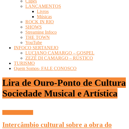
Clipes
LANÇAMENTOS
Livros
Músicas
ROCK IN RIO
SHOWS
Streaming Infoco
THE TOWN
YouTube
INFOCO SERTANEJO
LUCIANO CAMARGO – GOSPEL
ZEZÉ DI CAMARGO – RÚSTICO
TURISMO
Quem Somos- FALE CONOSCO
Lira de Ouro-Ponto de Cultura
Sociedade Musical e Artística
INFOCO PLAY
Intercâmbio cultural sobre a obra do