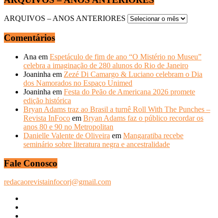
ARQUIVOS – ANOS ANTERIORES
Comentários
Ana
em
Espetáculo de fim de ano “O Mistério no Museu”
celebra a imaginação de 280 alunos do Rio de Janeiro
Joaninha
em
Zezé Di Camargo & Luciano celebram o Dia
dos Namorados no Espaço Unimed
Joaninha
em
Festa do Peão de Americana 2026 promete
edição histórica
Bryan Adams traz ao Brasil a turnê Roll With The Punches –
Revista InFoco
em
Bryan Adams faz o público recordar os
anos 80 e 90 no Metropolitan
Danielle Valente de Oliveira
em
Mangaratiba recebe
seminário sobre literatura negra e ancestralidade
Fale Conosco
redacaorevistainfocorj@gmail.com