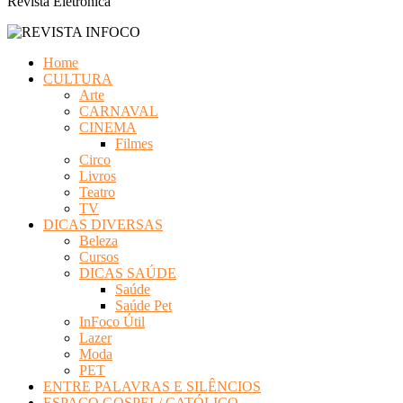
Revista Eletrônica
Home
CULTURA
Arte
CARNAVAL
CINEMA
Filmes
Circo
Livros
Teatro
TV
DICAS DIVERSAS
Beleza
Cursos
DICAS SAÚDE
Saúde
Saúde Pet
InFoco Útil
Lazer
Moda
PET
ENTRE PALAVRAS E SILÊNCIOS
ESPAÇO GOSPEL/ CATÓLICO