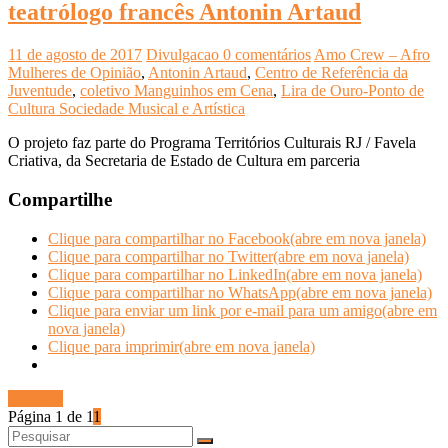
teatrólogo francês Antonin Artaud
11 de agosto de 2017
Divulgacao
0 comentários
Amo Crew – Afro
Mulheres de Opinião
,
Antonin Artaud
,
Centro de Referência da
Juventude
,
coletivo Manguinhos em Cena
,
Lira de Ouro-Ponto de
Cultura Sociedade Musical e Artística
O projeto faz parte do Programa Territórios Culturais RJ / Favela
Criativa, da Secretaria de Estado de Cultura em parceria
Compartilhe
Clique para compartilhar no Facebook(abre em nova janela)
Clique para compartilhar no Twitter(abre em nova janela)
Clique para compartilhar no LinkedIn(abre em nova janela)
Clique para compartilhar no WhatsApp(abre em nova janela)
Clique para enviar um link por e-mail para um amigo(abre em
nova janela)
Clique para imprimir(abre em nova janela)
Ler mais
Página 1 de 1
1