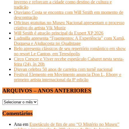
inverno e reforçam a cidade como destino de cultura e
tradição
Otaviano Costa se encontra com Will Smith em momento de
descontração
Oficinas gratuitas no Museu Nacional apresentam o processo
criativo do artista Vik Muniz
Will Smith é atração principal da Expert XP 2026
Ludmilla apresenta “Fragmentos: A Experiência” com Xamã,
Duquesa e Ajuliacosta no Qualistage
Belo apresenta clássicos de seu repertório romântico em show
no resort Le Canton, em Teresópolis
Circo Crescer e Viver recebe espetáculo Cabaret nesta sexta-
feira (24), às 20h
Djavan celebra 50 anos de carreira com turnê nacional
Festival Elemento em Movimento anuncia Don L, Ebony e
primeiro artista internacional da 8ª edição
ARQUIVOS – ANOS ANTERIORES
ARQUIVOS
–
ANOS
Comentários
ANTERIORES
Ana
em
Espetáculo de fim de ano “O Mistério no Museu”