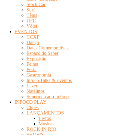
Stock Car
Surf
Tênis
UFC
Vôlei
EVENTOS
CCXP
Dança
Datas Comemorativas
Espaço do Saber
Exposição
Feiras
Festa
Gastronomia
Infoco Talks & Eventos
Lazer
Natalinos
Supermercado InFoco
INFOCO PLAY
Clipes
LANÇAMENTOS
Livros
Músicas
ROCK IN RIO
SHOWS