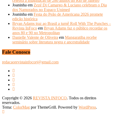
celebra a imaginação de 280 alunos do Rio de Janeiro
Joaninha
em
Zezé Di Camargo & Luciano celebram o Dia
dos Namorados no Espaço Unimed
Joaninha
em
Festa do Peão de Americana 2026 promete
edição histórica
Bryan Adams traz ao Brasil a turnê Roll With The Punches –
Revista InFoco
em
Bryan Adams faz o público recordar os
anos 80 e 90 no Metropolitan
Danielle Valente de Oliveira
em
Mangaratiba recebe
seminário sobre literatura negra e ancestralidade
Fale Conosco
redacaorevistainfocorj@gmail.com
Copyright © 2026
REVISTA INFOCO
. Todos os direitos
reservados.
Tema:
ColorMag
por ThemeGrill. Powered by
WordPress
.