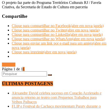
O projeto faz parte do Programa Territórios Culturais RJ / Favela
Criativa, da Secretaria de Estado de Cultura em parceria
Compartilhe
Clique para compartilhar no Facebook(abre em nova janela)
Clique para compartilhar no Twitter(abre em nova janela)
Clique para compartilhar no LinkedIn(abre em nova janela)
Clique para compartilhar no WhatsApp(abre em nova janela)
Clique para enviar um link por e-mail para um amigo(abre em
nova janela)
Clique para imprimir(abre em nova janela)
Ler mais
Página 1 de 1
1
ÚLTIMAS POSTAGENS
Alexandre David celebra sucesso em Coração Acelerado e
anuncia retorno ao teatro com Pequenos Trabalhos para
Velhos Palhaços
FLIP e Festival da Cachaça movimentam Paraty durante o