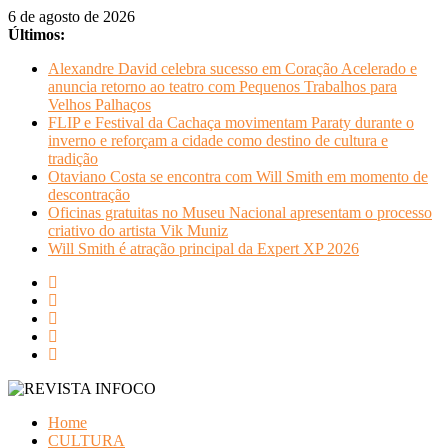
Pular
6 de agosto de 2026
para
Últimos:
o
Alexandre David celebra sucesso em Coração Acelerado e
conteúdo
anuncia retorno ao teatro com Pequenos Trabalhos para
Velhos Palhaços
FLIP e Festival da Cachaça movimentam Paraty durante o
inverno e reforçam a cidade como destino de cultura e
tradição
Otaviano Costa se encontra com Will Smith em momento de
descontração
Oficinas gratuitas no Museu Nacional apresentam o processo
criativo do artista Vik Muniz
Will Smith é atração principal da Expert XP 2026
REVISTA
Home
INFOCO
CULTURA