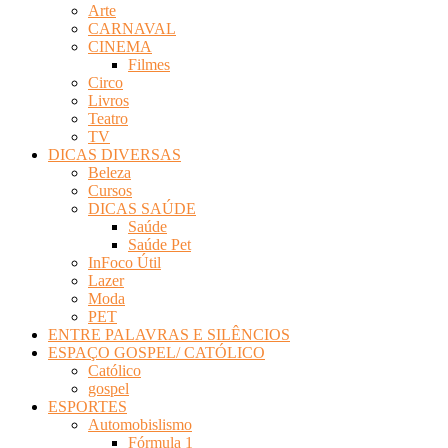
Arte
Revista
CARNAVAL
Eletrônica
CINEMA
Filmes
Circo
Livros
Teatro
TV
DICAS DIVERSAS
Beleza
Cursos
DICAS SAÚDE
Saúde
Saúde Pet
InFoco Útil
Lazer
Moda
PET
ENTRE PALAVRAS E SILÊNCIOS
ESPAÇO GOSPEL/ CATÓLICO
Católico
gospel
ESPORTES
Automobislismo
Fórmula 1