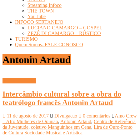
Streaming Infoco
THE TOWN
YouTube
INFOCO SERTANEJO
LUCIANO CAMARGO – GOSPEL
ZEZÉ DI CAMARGO – RÚSTICO
TURISMO
Quem Somos- FALE CONOSCO
Antonin Artaud
INFOCO PLAY
Intercâmbio cultural sobre a obra do
teatrólogo francês Antonin Artaud
11 de agosto de 2017
Divulgacao
0 comentários
Amo Crew
– Afro Mulheres de Opinião
,
Antonin Artaud
,
Centro de Referência
da Juventude
,
coletivo Manguinhos em Cena
,
Lira de Ouro-Ponto
de Cultura Sociedade Musical e Artística