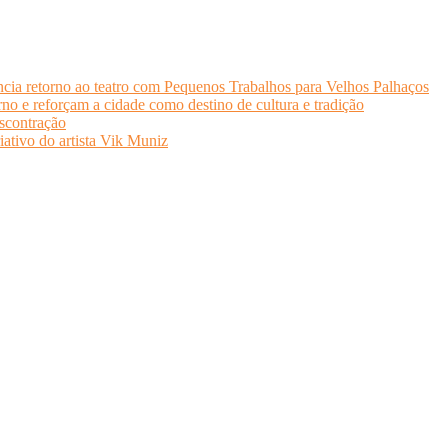
cia retorno ao teatro com Pequenos Trabalhos para Velhos Palhaços
o e reforçam a cidade como destino de cultura e tradição
scontração
iativo do artista Vik Muniz