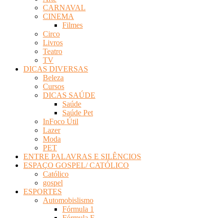
CARNAVAL
CINEMA
Filmes
Circo
Livros
Teatro
TV
DICAS DIVERSAS
Beleza
Cursos
DICAS SAÚDE
Saúde
Saúde Pet
InFoco Útil
Lazer
Moda
PET
ENTRE PALAVRAS E SILÊNCIOS
ESPAÇO GOSPEL/ CATÓLICO
Católico
gospel
ESPORTES
Automobislismo
Fórmula 1
Fórmula E