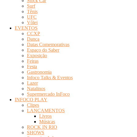
Stock Car
Surf
Tênis
UFC
Vôlei
EVENTOS
CCXP
Dança
Datas Comemorativas
Espaço do Saber
Exposição
Feiras
Festa
Gastronomia
Infoco Talks & Eventos
Lazer
Natalinos
Supermercado InFoco
INFOCO PLAY
Clipes
LANÇAMENTOS
Livros
Músicas
ROCK IN RIO
SHOWS