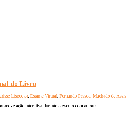
nal do Livro
arisse Lispector
,
Estante Virtual
,
Fernando Pessoa
,
Machado de Assis
l promove ação interativa durante o evento com autores