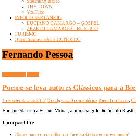
Streaming Infoco
THE TOWN
YouTube
INFOCO SERTANEJO
LUCIANO CAMARGO – GOSPEL
ZEZÉ DI CAMARGO – RÚSTICO
TURISMO
Quem Somos- FALE CONOSCO
Fernando Pessoa
CULTURA
Livros
Poeme-se leva autores Clássicos para a Bie
1 de setembro de 2017
Divulgacao
0 comentários
Bienal do Livro
,
Cl
Em parceria com a Estante Virtual, a primeira grife literária do Brasi
Compartilhe
Clique para compartilhar no Facebook(abre em nova janela)