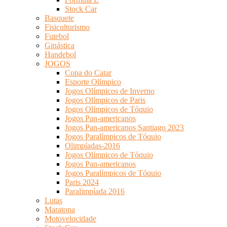
Stock Car
Basquete
Fisiculturismo
Futebol
Ginástica
Handebol
JOGOS
Copa do Catar
Esporte Olímpico
Jogos Olímpicos de Inverno
Jogos Olímpicos de Paris
Jogos Olímpicos de Tóquio
Jogos Pan-americanos
Jogos Pan-americanos Santiago 2023
Jogos Paralímpicos de Tóquio
Olimpíadas-2016
Jogos Olímpicos de Tóquio
Jogos Pan-americanos
Jogos Paralímpicos de Tóquio
Paris 2024
Paralimpíada 2016
Lutas
Maratona
Motovelocidade