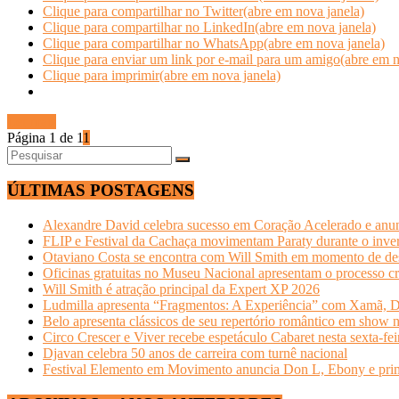
Clique para compartilhar no Twitter(abre em nova janela)
Clique para compartilhar no LinkedIn(abre em nova janela)
Clique para compartilhar no WhatsApp(abre em nova janela)
Clique para enviar um link por e-mail para um amigo(abre em n
Clique para imprimir(abre em nova janela)
Ler mais
Página 1 de 1
1
ÚLTIMAS POSTAGENS
Alexandre David celebra sucesso em Coração Acelerado e anun
FLIP e Festival da Cachaça movimentam Paraty durante o invern
Otaviano Costa se encontra com Will Smith em momento de de
Oficinas gratuitas no Museu Nacional apresentam o processo cr
Will Smith é atração principal da Expert XP 2026
Ludmilla apresenta “Fragmentos: A Experiência” com Xamã, Du
Belo apresenta clássicos de seu repertório romântico em show 
Circo Crescer e Viver recebe espetáculo Cabaret nesta sexta-fei
Djavan celebra 50 anos de carreira com turnê nacional
Festival Elemento em Movimento anuncia Don L, Ebony e primeir