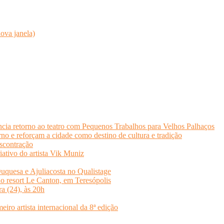
ova janela)
cia retorno ao teatro com Pequenos Trabalhos para Velhos Palhaços
o e reforçam a cidade como destino de cultura e tradição
scontração
iativo do artista Vik Muniz
quesa e Ajuliacosta no Qualistage
no resort Le Canton, em Teresópolis
ra (24), às 20h
o artista internacional da 8ª edição