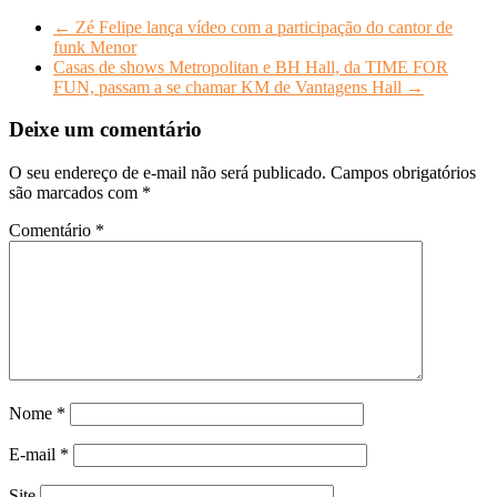
←
Zé Felipe lança vídeo com a participação do cantor de
funk Menor
Casas de shows Metropolitan e BH Hall, da TIME FOR
FUN, passam a se chamar KM de Vantagens Hall
→
Deixe um comentário
O seu endereço de e-mail não será publicado.
Campos obrigatórios
são marcados com
*
Comentário
*
Nome
*
E-mail
*
Site