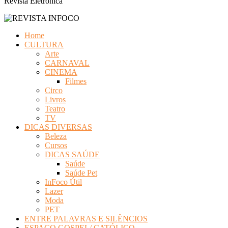
Revista Eletrônica
Home
CULTURA
Arte
CARNAVAL
CINEMA
Filmes
Circo
Livros
Teatro
TV
DICAS DIVERSAS
Beleza
Cursos
DICAS SAÚDE
Saúde
Saúde Pet
InFoco Útil
Lazer
Moda
PET
ENTRE PALAVRAS E SILÊNCIOS
ESPAÇO GOSPEL/ CATÓLICO