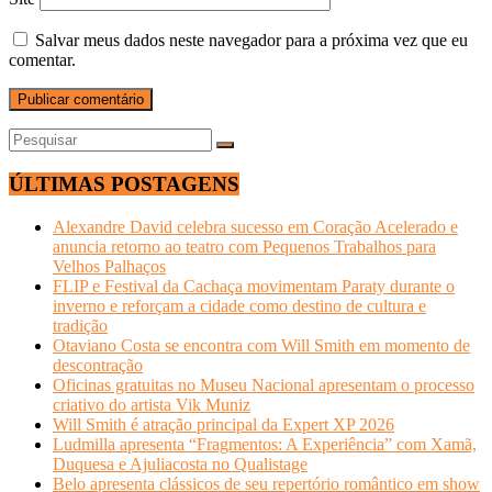
Salvar meus dados neste navegador para a próxima vez que eu
comentar.
ÚLTIMAS POSTAGENS
Alexandre David celebra sucesso em Coração Acelerado e
anuncia retorno ao teatro com Pequenos Trabalhos para
Velhos Palhaços
FLIP e Festival da Cachaça movimentam Paraty durante o
inverno e reforçam a cidade como destino de cultura e
tradição
Otaviano Costa se encontra com Will Smith em momento de
descontração
Oficinas gratuitas no Museu Nacional apresentam o processo
criativo do artista Vik Muniz
Will Smith é atração principal da Expert XP 2026
Ludmilla apresenta “Fragmentos: A Experiência” com Xamã,
Duquesa e Ajuliacosta no Qualistage
Belo apresenta clássicos de seu repertório romântico em show