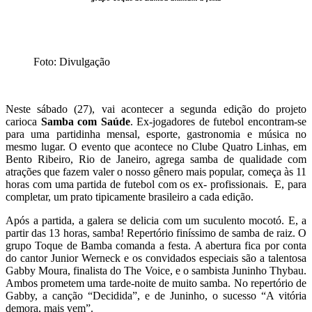
Foto: Divulgação
Neste sábado (27), vai acontecer a segunda edição do projeto
carioca
Samba com Saúde
. Ex-jogadores de futebol encontram-se
para uma partidinha mensal, esporte, gastronomia e música no
mesmo lugar. O evento que acontece no Clube Quatro Linhas, em
Bento Ribeiro, Rio de Janeiro, agrega samba de qualidade com
atrações que fazem valer o nosso gênero mais popular, começa às 11
horas com uma partida de futebol com os ex- profissionais. E, para
completar, um prato tipicamente brasileiro a cada edição.
Após a partida, a galera se delicia com um suculento mocotó. E, a
partir das 13 horas, samba! Repertório finíssimo de samba de raiz. O
grupo Toque de Bamba comanda a festa. A abertura fica por conta
do cantor Junior Werneck e os convidados especiais são a talentosa
Gabby Moura, finalista do The Voice, e o sambista Juninho Thybau.
Ambos prometem uma tarde-noite de muito samba. No repertório de
Gabby, a canção “Decidida”, e de Juninho, o sucesso “A vitória
demora, mais vem”.