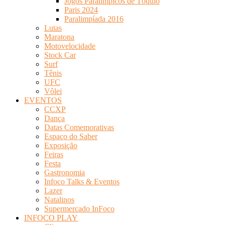
Jogos Paralímpicos de Tóquio
Paris 2024
Paralimpíada 2016
Lutas
Maratona
Motovelocidade
Stock Car
Surf
Tênis
UFC
Vôlei
EVENTOS
CCXP
Dança
Datas Comemorativas
Espaço do Saber
Exposição
Feiras
Festa
Gastronomia
Infoco Talks & Eventos
Lazer
Natalinos
Supermercado InFoco
INFOCO PLAY