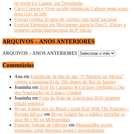
no resort Le Canton, em Teresópolis
Circo Crescer e Viver recebe espetáculo Cabaret nesta sexta-
feira (24), às 20h
Djavan celebra 50 anos de carreira com turnê nacional
Festival Elemento em Movimento anuncia Don L, Ebony e
primeiro artista internacional da 8ª edição
ARQUIVOS – ANOS ANTERIORES
ARQUIVOS – ANOS ANTERIORES
Comentários
Ana
em
Espetáculo de fim de ano “O Mistério no Museu”
celebra a imaginação de 280 alunos do Rio de Janeiro
Joaninha
em
Zezé Di Camargo & Luciano celebram o Dia
dos Namorados no Espaço Unimed
Joaninha
em
Festa do Peão de Americana 2026 promete
edição histórica
Bryan Adams traz ao Brasil a turnê Roll With The Punches –
Revista InFoco
em
Bryan Adams faz o público recordar os
anos 80 e 90 no Metropolitan
Danielle Valente de Oliveira
em
Mangaratiba recebe
seminário sobre literatura negra e ancestralidade