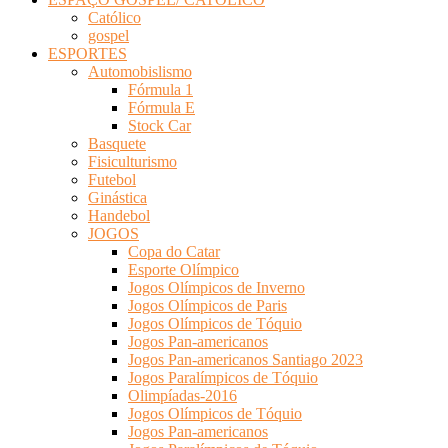
Católico
gospel
ESPORTES
Automobislismo
Fórmula 1
Fórmula E
Stock Car
Basquete
Fisiculturismo
Futebol
Ginástica
Handebol
JOGOS
Copa do Catar
Esporte Olímpico
Jogos Olímpicos de Inverno
Jogos Olímpicos de Paris
Jogos Olímpicos de Tóquio
Jogos Pan-americanos
Jogos Pan-americanos Santiago 2023
Jogos Paralímpicos de Tóquio
Olimpíadas-2016
Jogos Olímpicos de Tóquio
Jogos Pan-americanos