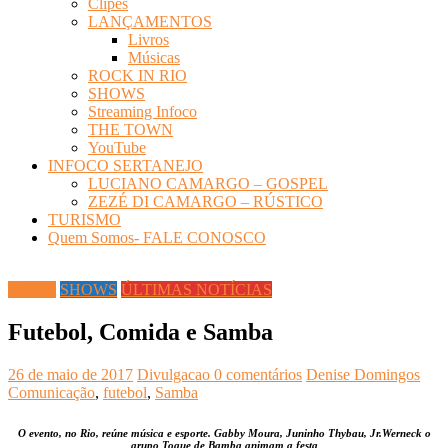
Clipes
LANÇAMENTOS
Livros
Músicas
ROCK IN RIO
SHOWS
Streaming Infoco
THE TOWN
YouTube
INFOCO SERTANEJO
LUCIANO CAMARGO – GOSPEL
ZEZÉ DI CAMARGO – RÚSTICO
TURISMO
Quem Somos- FALE CONOSCO
Futebol
SHOWS
ÚLTIMAS NOTÍCIAS
Futebol, Comida e Samba
26 de maio de 2017
Divulgacao
0 comentários
Denise Domingos
Comunicação
,
futebol
,
Samba
O evento, no Rio, reúne música e esporte. Gabby Moura, Juninho Thybau, Jr.Werneck o
grupo Toque de Bamba animam a festa