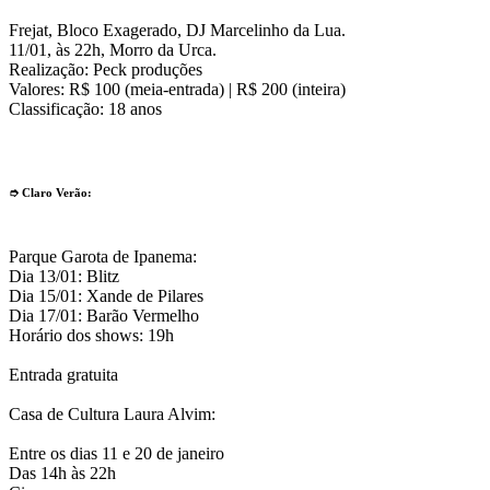
g
Frejat, Bloco Exagerado, DJ Marcelinho da Lua.
11/01, às 22h, Morro da Urca.
Realização: Peck produções
Valores: R$ 100 (meia-entrada) | R$ 200 (inteira)
Classificação: 18 anos
g
h
➮ Claro Verão:
g
Parque Garota de Ipanema:
Dia 13/01: Blitz
Dia 15/01: Xande de Pilares
Dia 17/01: Barão Vermelho
Horário dos shows: 19h
f
Entrada gratuita
f
Casa de Cultura Laura Alvim:
g
Entre os dias 11 e 20 de janeiro
Das 14h às 22h