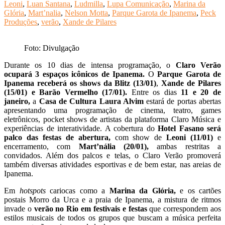
Leoni
,
Luan Santana
,
Ludmilla
,
Lupa Comunicação
,
Marina da
Glória
,
Mart’nalia
,
Nelson Motta
,
Parque Garota de Ipanema
,
Peck
Produções
,
verão
,
Xande de Pilares
Foto: Divulgação
Durante os 10 dias de intensa programação, o
Claro Verão
ocupará 3 espaços icônicos de Ipanema.
O
Parque Garota de
Ipanema receberá os shows da Blitz (13/01)
,
Xande de Pilares
(15/01) e Barão Vermelho (17/01).
Entre os dias
11 e 20 de
janeiro,
a
Casa de Cultura Laura Alvim
estará de portas abertas
apresentando uma programação de cinema, teatro, games
eletrônicos, pocket shows de artistas da plataforma Claro Música e
experiências de interatividade. A cobertura do
Hotel Fasano será
palco das festas de abertura,
com show de
Leoni (11/01)
e
encerramento, com
Mart’nália (20/01),
ambas restritas a
convidados. Além dos palcos e telas, o Claro Verão promoverá
também diversas atividades esportivas e de bem estar, nas areias de
Ipanema.
Em
hotspots
cariocas como a
Marina da Glória,
e os cartões
postais Morro da Urca e a praia de Ipanema, a mistura de ritmos
invade o
verão no Rio em festivais e festas
que correspondem aos
estilos musicais de todos os grupos que buscam a música perfeita