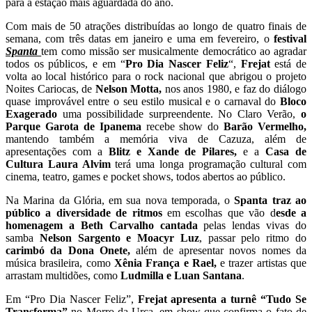
para a estação mais aguardada do ano.
Com mais de 50 atrações distribuídas ao longo de quatro finais de
semana, com três datas em janeiro e uma em fevereiro, o
festival
Spanta
tem como missão ser musicalmente democrático ao agradar
todos os públicos, e em “
Pro Dia Nascer Feliz
“,
Frejat
está de
volta ao local histórico para o rock nacional que abrigou o projeto
Noites Cariocas, de
Nelson Motta,
nos anos 1980, e faz do diálogo
quase improvável entre o seu estilo musical e o carnaval do
Bloco
Exagerado
uma possibilidade surpreendente. No Claro Verão,
o
Parque Garota de Ipanema
recebe show do
Barão Vermelho,
mantendo também a memória viva de Cazuza, além de
apresentações com a
Blitz e Xande de Pilares,
e a
Casa de
Cultura Laura Alvim
terá uma longa programação cultural com
cinema, teatro, games e pocket shows, todos abertos ao público.
Na Marina da Glória, em sua nova temporada, o
Spanta
traz ao
público a diversidade de ritmos
em escolhas que vão d
esde a
homenagem a Beth Carvalho cantada
pelas lendas vivas do
samba
Nelson Sargento e Moacyr Luz
, passar pelo ritmo do
carimbó da Dona Onete,
além de apresentar novos nomes da
música brasileira, como
Xênia França e Rael,
e trazer artistas que
arrastam multidões, como
Ludmilla e Luan Santana
.
Em “Pro Dia Nascer Feliz”,
Frejat apresenta a turnê “Tudo Se
Transforma”
no Morro da Urca, em show que confirma o fato de