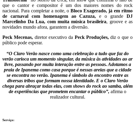
que o cantor e compositor é um dos maiores nomes do rock
nacional. Para completar a noite, o
Bloco Exagerado, já em ritmo
de carnaval com homenagem ao Cazuza,
e o grande
DJ
Marcelinho Da Lua, com muita música brasileira
, groove e as
novidades mundo afora, garantem a diversão.
Peck Mecenas,
diretor executivo da
Peck Produções,
diz o que o
público pode esperar.
f
“O Claro Verão nasce como uma celebração a tudo que faz do
verão carioca um momento singular, da música às atividades ao ar
livre, passando por muita interação entre as pessoas. Adotamos a
praia de Ipanema como casa porque é nessas areias que a cidade
se encontra no verão. Ipanema é símbolo do encontro entre as
diversas tribos que formam nossa identidade. E o Claro Verão
chega para abraçar todas elas, com shows do rock ao samba, além
de experiências que prometem encantar o público”,
afirma o
realizador cultural.
h
f
Serviço:
f