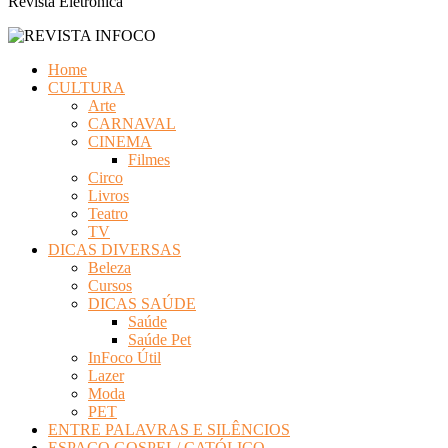
Revista Eletrônica
Home
CULTURA
Arte
CARNAVAL
CINEMA
Filmes
Circo
Livros
Teatro
TV
DICAS DIVERSAS
Beleza
Cursos
DICAS SAÚDE
Saúde
Saúde Pet
InFoco Útil
Lazer
Moda
PET
ENTRE PALAVRAS E SILÊNCIOS
ESPAÇO GOSPEL/ CATÓLICO