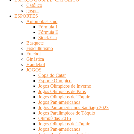
Católico
gospel
ESPORTES
Automobislismo
Fórmula 1
Fórmula E
Stock Car
Basquete
Fisiculturismo
Futebol
Ginástica
Handebol
JOGOS
Copa do Catar
Esporte Olímpico
Jogos Olímpicos de Inverno
Jogos Olímpicos de Paris
Jogos Olímpicos de Tóquio
Jogos Pan-americanos
Jogos Pan-americanos Santiago 2023
Jogos Paralímpicos de Tóquio
Olimpíadas-2016
Jogos Olímpicos de Tóquio
Jogos Pan-americanos