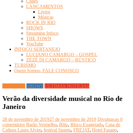
Clipes
LANÇAMENTOS
Livros
Músicas
ROCK IN RIO
SHOWS
Streaming Infoco
THE TOWN
YouTube
INFOCO SERTANEJO
LUCIANO CAMARGO – GOSPEL
ZEZÉ DI CAMARGO – RÚSTICO
TURISMO
Quem Somos- FALE CONOSCO
CULTURA
SHOWS
ÚLTIMAS NOTÍCIAS
Verão da diversidade musical no Rio de
Janeiro
28 de novembro de 2019
27 de novembro de 2019
Divulgacao
0
comentários
Barão Vermelho
,
Blitz
,
Bloco Exagerado
,
Casa de
Cultura Laura Alvim
,
festival Spanta
,
FREJAT
,
Hotel Fasano
,