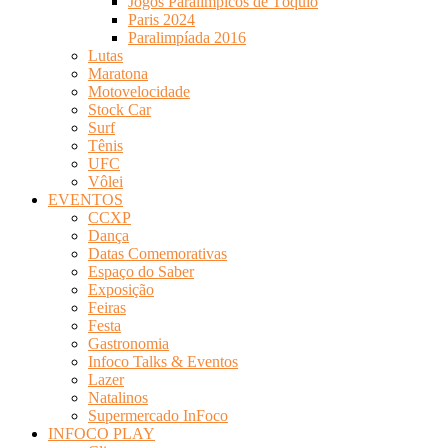
Jogos Paralímpicos de Tóquio
Paris 2024
Paralimpíada 2016
Lutas
Maratona
Motovelocidade
Stock Car
Surf
Tênis
UFC
Vôlei
EVENTOS
CCXP
Dança
Datas Comemorativas
Espaço do Saber
Exposição
Feiras
Festa
Gastronomia
Infoco Talks & Eventos
Lazer
Natalinos
Supermercado InFoco
INFOCO PLAY