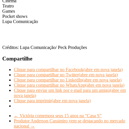
Cinema
Teatro
Games
Pocket shows
Lupa Comunicação
g
gh
h
g
Créditos: Lupa Comunicação/ Peck Produções
Compartilhe
Clique para compartilhar no Facebook(abre em nova janela)
Clique para compartilhar no Twitter(abre em nova janela)
Clique para compartilhar no LinkedIn(abre em nova janela)
Clique para compartilhar no WhatsApp(abre em nova janela)
Clique para enviar um link por e-mail para um amigo(abre em
nova janela)
Clique para imprimir(abre em nova janela)
←
Victória comemora seus 15 anos na “Casa S”
Produtor Anderson Cassimiro vem se destacando no mercado
nacional
→