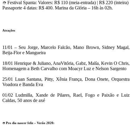
➮ Festival Spanta: Valores: R$ 110 (meia-entrada) | R$ 220 (inteira)
Passaporte 4 datas: R$ 400. Marina da Glória – 16h às 02h.
g
h
Atrações
h
11/01 – Seu Jorge, Marcelo Falcão, Mano Brown, Sidney Magal,
Beija-Flor e Mangueira
g
18/01 Henrique & Juliano, AnaVitória, Gabz, Malía, Kevin O Chris,
Homenagem a Beth Carvalho com Moacyr Luz e Nelson Sargento
g
25/01 Luan Santana, Pitty, Xênia França, Dona Onete, Orquestra
Voadora e Banda Eva
f
01/02 Ludmilla, Xande de Pilares, Rael, Fogo e Paixão e Luiz
Caldas, 50 anos de axé
g
g
➮ Pro dia nascer feliz – Verão 2020: