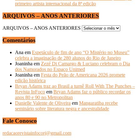
primeiro artista internacional da 8ª edição
ARQUIVOS – ANOS ANTERIORES
ARQUIVOS – ANOS ANTERIORES
Comentários
Ana
em
Espetáculo de fim de ano “O Mistério no Museu”
celebra a imaginação de 280 alunos do Rio de Janeiro
Joaninha
em
Zezé Di Camargo & Luciano celebram o Dia
dos Namorados no Espaço Unimed
Joaninha
em
Festa do Peão de Americana 2026 promete
edição histórica
Bryan Adams traz ao Brasil a turnê Roll With The Punches –
Revista InFoco
em
Bryan Adams faz o público recordar os
anos 80 e 90 no Metropolitan
Danielle Valente de Oliveira
em
Mangaratiba recebe
seminário sobre literatura negra e ancestralidade
Fale Conosco
redacaorevistainfocorj@gmail.com