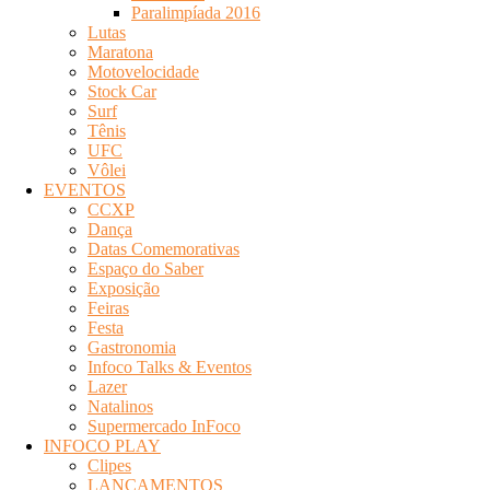
Paralimpíada 2016
Lutas
Maratona
Motovelocidade
Stock Car
Surf
Tênis
UFC
Vôlei
EVENTOS
CCXP
Dança
Datas Comemorativas
Espaço do Saber
Exposição
Feiras
Festa
Gastronomia
Infoco Talks & Eventos
Lazer
Natalinos
Supermercado InFoco
INFOCO PLAY
Clipes
LANÇAMENTOS