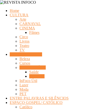
Home
CULTURA
Arte
CARNAVAL
CINEMA
Filmes
Circo
Livros
Teatro
TV
DICAS DIVERSAS
Beleza
Cursos
DICAS SAÚDE
Saúde
Saúde Pet
InFoco Útil
Lazer
Moda
PET
ENTRE PALAVRAS E SILÊNCIOS
ESPAÇO GOSPEL/ CATÓLICO
Católico