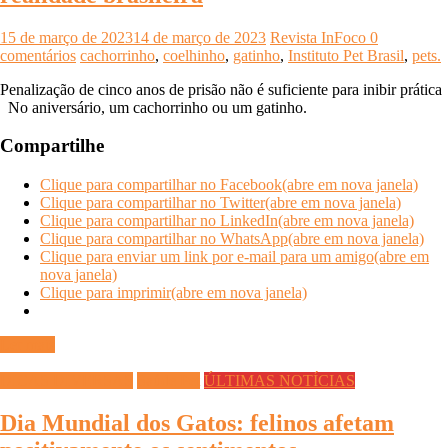
15 de março de 2023
14 de março de 2023
Revista InFoco
0
comentários
cachorrinho
,
coelhinho
,
gatinho
,
Instituto Pet Brasil
,
pets.
Penalização de cinco anos de prisão não é suficiente para inibir prática
No aniversário, um cachorrinho ou um gatinho.
Compartilhe
Clique para compartilhar no Facebook(abre em nova janela)
Clique para compartilhar no Twitter(abre em nova janela)
Clique para compartilhar no LinkedIn(abre em nova janela)
Clique para compartilhar no WhatsApp(abre em nova janela)
Clique para enviar um link por e-mail para um amigo(abre em
nova janela)
Clique para imprimir(abre em nova janela)
Ler mais
DICAS DIVERSAS
Saúde Pet
ÚLTIMAS NOTÍCIAS
Dia Mundial dos Gatos: felinos afetam