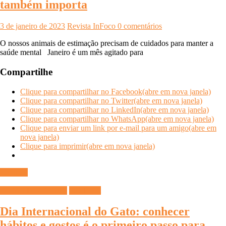
também importa
3 de janeiro de 2023
Revista InFoco
0 comentários
O nossos animais de estimação precisam de cuidados para manter a
saúde mental Janeiro é um mês agitado para
Compartilhe
Clique para compartilhar no Facebook(abre em nova janela)
Clique para compartilhar no Twitter(abre em nova janela)
Clique para compartilhar no LinkedIn(abre em nova janela)
Clique para compartilhar no WhatsApp(abre em nova janela)
Clique para enviar um link por e-mail para um amigo(abre em
nova janela)
Clique para imprimir(abre em nova janela)
Ler mais
DICAS DIVERSAS
Saúde Pet
Dia Internacional do Gato: conhecer
hábitos e gostos é o primeiro passo para