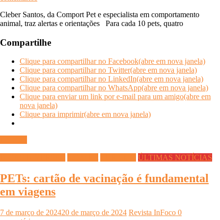
Cleber Santos, da Comport Pet e especialista em comportamento
animal, traz alertas e orientações Para cada 10 pets, quatro
Compartilhe
Clique para compartilhar no Facebook(abre em nova janela)
Clique para compartilhar no Twitter(abre em nova janela)
Clique para compartilhar no LinkedIn(abre em nova janela)
Clique para compartilhar no WhatsApp(abre em nova janela)
Clique para enviar um link por e-mail para um amigo(abre em
nova janela)
Clique para imprimir(abre em nova janela)
Ler mais
DICAS DIVERSAS
Saúde Pet
TURISMO
ÚLTIMAS NOTÍCIAS
PETs: cartão de vacinação é fundamental
em viagens
7 de março de 2024
20 de março de 2024
Revista InFoco
0