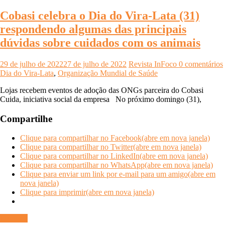
Cobasi celebra o Dia do Vira-Lata (31)
respondendo algumas das principais
dúvidas sobre cuidados com os animais
29 de julho de 2022
27 de julho de 2022
Revista InFoco
0 comentários
Dia do Vira-Lata
,
Organização Mundial de Saúde
Lojas recebem eventos de adoção das ONGs parceira do Cobasi
Cuida, iniciativa social da empresa No próximo domingo (31),
Compartilhe
Clique para compartilhar no Facebook(abre em nova janela)
Clique para compartilhar no Twitter(abre em nova janela)
Clique para compartilhar no LinkedIn(abre em nova janela)
Clique para compartilhar no WhatsApp(abre em nova janela)
Clique para enviar um link por e-mail para um amigo(abre em
nova janela)
Clique para imprimir(abre em nova janela)
Ler mais