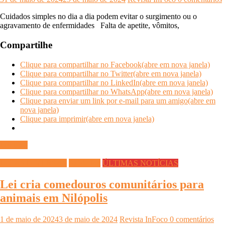
Cuidados simples no dia a dia podem evitar o surgimento ou o
agravamento de enfermidades Falta de apetite, vômitos,
Compartilhe
Clique para compartilhar no Facebook(abre em nova janela)
Clique para compartilhar no Twitter(abre em nova janela)
Clique para compartilhar no LinkedIn(abre em nova janela)
Clique para compartilhar no WhatsApp(abre em nova janela)
Clique para enviar um link por e-mail para um amigo(abre em
nova janela)
Clique para imprimir(abre em nova janela)
Ler mais
DICAS DIVERSAS
Saúde Pet
ÚLTIMAS NOTÍCIAS
Lei cria comedouros comunitários para
animais em Nilópolis
1 de maio de 2024
3 de maio de 2024
Revista InFoco
0 comentários