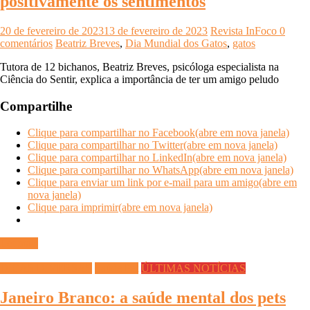
positivamente os sentimentos
20 de fevereiro de 2023
13 de fevereiro de 2023
Revista InFoco
0
comentários
Beatriz Breves
,
Dia Mundial dos Gatos
,
gatos
Tutora de 12 bichanos, Beatriz Breves, psicóloga especialista na
Ciência do Sentir, explica a importância de ter um amigo peludo
Compartilhe
Clique para compartilhar no Facebook(abre em nova janela)
Clique para compartilhar no Twitter(abre em nova janela)
Clique para compartilhar no LinkedIn(abre em nova janela)
Clique para compartilhar no WhatsApp(abre em nova janela)
Clique para enviar um link por e-mail para um amigo(abre em
nova janela)
Clique para imprimir(abre em nova janela)
Ler mais
DICAS DIVERSAS
Saúde Pet
ÚLTIMAS NOTÍCIAS
Janeiro Branco: a saúde mental dos pets