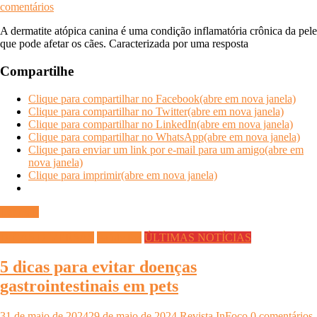
comentários
A dermatite atópica canina é uma condição inflamatória crônica da pele
que pode afetar os cães. Caracterizada por uma resposta
Compartilhe
Clique para compartilhar no Facebook(abre em nova janela)
Clique para compartilhar no Twitter(abre em nova janela)
Clique para compartilhar no LinkedIn(abre em nova janela)
Clique para compartilhar no WhatsApp(abre em nova janela)
Clique para enviar um link por e-mail para um amigo(abre em
nova janela)
Clique para imprimir(abre em nova janela)
Ler mais
DICAS DIVERSAS
Saúde Pet
ÚLTIMAS NOTÍCIAS
5 dicas para evitar doenças
gastrointestinais em pets
31 de maio de 2024
29 de maio de 2024
Revista InFoco
0 comentários