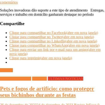
comentários
Soluções inovadoras dão suporte a este tipo de atendimento Entregas,
serviços e trabalho em domicílio ganharam destaque no período
Compartilhe
Clique para compartilhar no Facebook(abre em nova janela)
Clique para compartilhar no Twitter(abre em nova janela)
Clique para compartilhar no LinkedIn(abre em nova janela)
Clique para compartilhar no WhatsApp(abre em nova janela)
Clique para enviar um link por e-mail para um amigo(abre em
nova janela)
Clique para imprimir(abre em nova janela)
Ler mais
DICAS DIVERSAS
Saúde Pet
ÚLTIMAS NOTÍCIAS
Pets e fogos de artifício: como proteger
seus bichinhos durante as festas
26 de dezembro de 2023
24 de dezembro de 2023
Revista InFoco
0