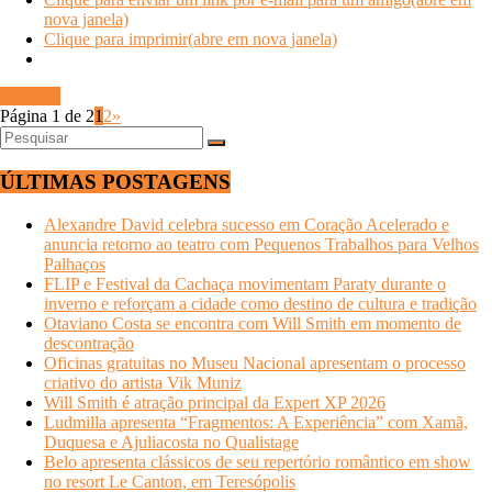
nova janela)
Clique para imprimir(abre em nova janela)
Ler mais
Página 1 de 2
1
2
»
ÚLTIMAS POSTAGENS
Alexandre David celebra sucesso em Coração Acelerado e
anuncia retorno ao teatro com Pequenos Trabalhos para Velhos
Palhaços
FLIP e Festival da Cachaça movimentam Paraty durante o
inverno e reforçam a cidade como destino de cultura e tradição
Otaviano Costa se encontra com Will Smith em momento de
descontração
Oficinas gratuitas no Museu Nacional apresentam o processo
criativo do artista Vik Muniz
Will Smith é atração principal da Expert XP 2026
Ludmilla apresenta “Fragmentos: A Experiência” com Xamã,
Duquesa e Ajuliacosta no Qualistage
Belo apresenta clássicos de seu repertório romântico em show
no resort Le Canton, em Teresópolis