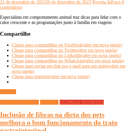
21 de dezembro de 2023
20 de dezembro de 2023
Revista InFoco
0
comentários
Especialista em comportamento animal traz dicas para lidar com o
calor crescente e as programações junto à família em viagens
Compartilhe
Clique para compartilhar no Facebook(abre em nova janela)
Clique para compartilhar no Twitter(abre em nova janela)
Clique para compartilhar no LinkedIn(abre em nova janela)
Clique para compartilhar no WhatsApp(abre em nova janela)
Clique para enviar um link por e-mail para um amigo(abre em
nova janela)
Clique para imprimir(abre em nova janela)
Ler mais
DICAS DIVERSAS
Saúde Pet
ÚLTIMAS NOTÍCIAS
Inclusão de fibras na dieta dos pets
melhora o bom funcionamento do trato
gastrointestinal