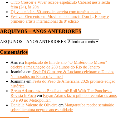
Circo Crescer e Viver recebe espetáculo Cabaret nesta sexta-
feira (24), às 20h
Djavan celebra 50 anos de carreira com turnê nacional
Festival Elemento em Movimento anuncia Don L, Ebony e
primeiro artista internacional da 8ª edição
ARQUIVOS – ANOS ANTERIORES
ARQUIVOS – ANOS ANTERIORES
Comentários
Ana
em
Espetáculo de fim de ano “O Mistério no Museu”
celebra a imaginação de 280 alunos do Rio de Janeiro
Joaninha
em
Zezé Di Camargo & Luciano celebram o Dia dos
Namorados no Espaço Unimed
Joaninha
em
Festa do Peão de Americana 2026 promete edição
histórica
Bryan Adams traz ao Brasil a turnê Roll With The Punches –
Revista InFoco
em
Bryan Adams faz o público recordar os anos
80 e 90 no Metropolitan
Danielle Valente de Oliveira
em
Mangaratiba recebe seminário
sobre literatura negra e ancestralidade