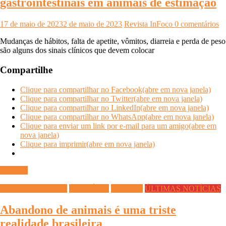
gastrointestinais em animais de estimação
17 de maio de 2023
2 de maio de 2023
Revista InFoco
0 comentários
Mudanças de hábitos, falta de apetite, vômitos, diarreia e perda de peso
são alguns dos sinais clínicos que devem colocar
Compartilhe
Clique para compartilhar no Facebook(abre em nova janela)
Clique para compartilhar no Twitter(abre em nova janela)
Clique para compartilhar no LinkedIn(abre em nova janela)
Clique para compartilhar no WhatsApp(abre em nova janela)
Clique para enviar um link por e-mail para um amigo(abre em
nova janela)
Clique para imprimir(abre em nova janela)
Ler mais
DICAS DIVERSAS
INFO ÚTIL
Saúde Pet
ÚLTIMAS NOTÍCIAS
Abandono de animais é uma triste
realidade brasileira