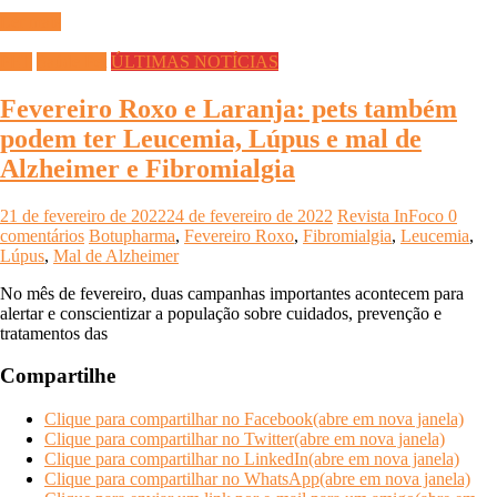
Ler mais
PET
Saúde Pet
ÚLTIMAS NOTÍCIAS
Fevereiro Roxo e Laranja: pets também
podem ter Leucemia, Lúpus e mal de
Alzheimer e Fibromialgia
21 de fevereiro de 2022
24 de fevereiro de 2022
Revista InFoco
0
comentários
Botupharma
,
Fevereiro Roxo
,
Fibromialgia
,
Leucemia
,
Lúpus
,
Mal de Alzheimer
No mês de fevereiro, duas campanhas importantes acontecem para
alertar e conscientizar a população sobre cuidados, prevenção e
tratamentos das
Compartilhe
Clique para compartilhar no Facebook(abre em nova janela)
Clique para compartilhar no Twitter(abre em nova janela)
Clique para compartilhar no LinkedIn(abre em nova janela)
Clique para compartilhar no WhatsApp(abre em nova janela)