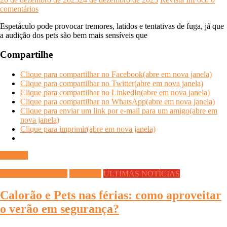
comentários
Espetáculo pode provocar tremores, latidos e tentativas de fuga, já que
a audição dos pets são bem mais sensíveis que
Compartilhe
Clique para compartilhar no Facebook(abre em nova janela)
Clique para compartilhar no Twitter(abre em nova janela)
Clique para compartilhar no LinkedIn(abre em nova janela)
Clique para compartilhar no WhatsApp(abre em nova janela)
Clique para enviar um link por e-mail para um amigo(abre em
nova janela)
Clique para imprimir(abre em nova janela)
Ler mais
DICAS DIVERSAS
Saúde Pet
ÚLTIMAS NOTÍCIAS
Calorão e Pets nas férias: como aproveitar
o verão em segurança?