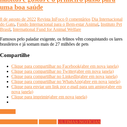
uma boa saúde
8 de agosto de 2022
Revista InFoco
0 comentários
Dia Internacional
do Gato
,
Fundo Internacional para o Bem-estar Animal
,
Instituto Pet
Brasil
,
International Fund for Animal Welfare
Famosos pelo paladar exigente, os felinos vêm conquistando os lares
brasileiros e já somam mais de 27 milhões de pets
Compartilhe
Clique para compartilhar no Facebook(abre em nova janela)
Clique para compartilhar no Twitter(abre em nova janela)
Clique para compartilhar no LinkedIn(abre em nova janela)
Clique para compartilhar no WhatsApp(abre em nova janela)
Clique para enviar um link por e-mail para um amigo(abre em
nova janela)
Clique para imprimir(abre em nova janela)
Ler mais
DICAS DIVERSAS
Saúde Pet
ÚLTIMAS NOTÍCIAS