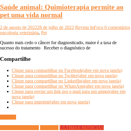
Saúde animal: Quimioterapia permite ao
pet uma vida normal
2 de agosto de 2022
28 de julho de 2022
Revista InFoco
0 comentários
oncologia veterinária
,
Pet
Quanto mais cedo o câncer for diagnosticado, maior é a taxa de
sucesso do tratamento Receber o diagnóstico de
Compartilhe
Clique para compartilhar no Facebook(abre em nova janela)
Clique para compartilhar no Twitter(abre em nova janela)
Clique para compartilhar no LinkedIn(abre em nova janela)
Clique para compartilhar no WhatsApp(abre em nova janela)
Clique para enviar um link por e-mail para um amigo(abre em
nova janela)
Clique para imprimir(abre em nova janela)
Ler mais
DICAS DIVERSAS
Saúde Pet
ÚLTIMAS NOTÍCIAS