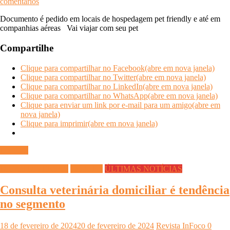
comentários
Documento é pedido em locais de hospedagem pet friendly e até em
companhias aéreas Vai viajar com seu pet
Compartilhe
Clique para compartilhar no Facebook(abre em nova janela)
Clique para compartilhar no Twitter(abre em nova janela)
Clique para compartilhar no LinkedIn(abre em nova janela)
Clique para compartilhar no WhatsApp(abre em nova janela)
Clique para enviar um link por e-mail para um amigo(abre em
nova janela)
Clique para imprimir(abre em nova janela)
Ler mais
DICAS DIVERSAS
Saúde Pet
ÚLTIMAS NOTÍCIAS
Consulta veterinária domiciliar é tendência
no segmento
18 de fevereiro de 2024
20 de fevereiro de 2024
Revista InFoco
0