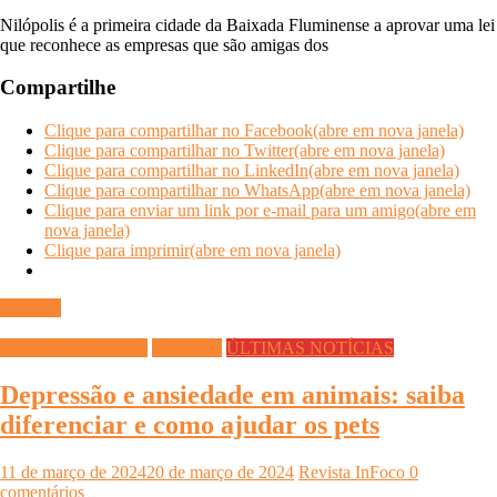
Nilópolis é a primeira cidade da Baixada Fluminense a aprovar uma lei
que reconhece as empresas que são amigas dos
Compartilhe
Clique para compartilhar no Facebook(abre em nova janela)
Clique para compartilhar no Twitter(abre em nova janela)
Clique para compartilhar no LinkedIn(abre em nova janela)
Clique para compartilhar no WhatsApp(abre em nova janela)
Clique para enviar um link por e-mail para um amigo(abre em
nova janela)
Clique para imprimir(abre em nova janela)
Ler mais
DICAS DIVERSAS
Saúde Pet
ÚLTIMAS NOTÍCIAS
Depressão e ansiedade em animais: saiba
diferenciar e como ajudar os pets
11 de março de 2024
20 de março de 2024
Revista InFoco
0
comentários