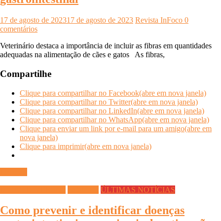
17 de agosto de 2023
17 de agosto de 2023
Revista InFoco
0
comentários
Veterinário destaca a importância de incluir as fibras em quantidades
adequadas na alimentação de cães e gatos As fibras,
Compartilhe
Clique para compartilhar no Facebook(abre em nova janela)
Clique para compartilhar no Twitter(abre em nova janela)
Clique para compartilhar no LinkedIn(abre em nova janela)
Clique para compartilhar no WhatsApp(abre em nova janela)
Clique para enviar um link por e-mail para um amigo(abre em
nova janela)
Clique para imprimir(abre em nova janela)
Ler mais
DICAS DIVERSAS
Saúde Pet
ÚLTIMAS NOTÍCIAS
Como prevenir e identificar doenças