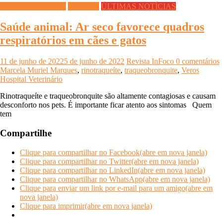
DICAS DIVERSAS
Saúde Pet
ÚLTIMAS NOTÍCIAS
Saúde animal: Ar seco favorece quadros
respiratórios em cães e gatos
11 de junho de 2022
5 de junho de 2022
Revista InFoco
0 comentários
Marcela Muriel Marques
,
rinotraqueíte
,
traqueobronquite
,
Veros
Hospital Veterinário
Rinotraqueíte e traqueobronquite são altamente contagiosas e causam
desconforto nos pets. É importante ficar atento aos sintomas Quem
tem
Compartilhe
Clique para compartilhar no Facebook(abre em nova janela)
Clique para compartilhar no Twitter(abre em nova janela)
Clique para compartilhar no LinkedIn(abre em nova janela)
Clique para compartilhar no WhatsApp(abre em nova janela)
Clique para enviar um link por e-mail para um amigo(abre em
nova janela)
Clique para imprimir(abre em nova janela)