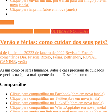
Clique para enviar um link por e-mail para um amigo(abre em
nova janela)
Clique para imprimir(abre em nova janela)
Ler mais
DICAS DIVERSAS
Saúde Pet
ÚLTIMAS NOTÍCIAS
Verão e férias: como cuidar dos seus pets?
4 de janeiro de 2022
3 de janeiro de 2022
Revista InFoco
0
comentários
Dra. Priscila Rizelo
,
Férias
,
petfriendly
,
ROYAL
CANIN®
,
verão
Assim como os seres humanos, gatos e cães precisam de cuidados
especiais na época mais quente do ano. Descubra como
Compartilhe
Clique para compartilhar no Facebook(abre em nova janela)
Clique para compartilhar no Twitter(abre em nova janela)
Clique para compartilhar no LinkedIn(abre em nova janela)
Clique para compartilhar no WhatsApp(abre em nova janela)
Clique para enviar um link por e-mail para um amigo(abre em