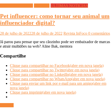
DICAS DIVERSAS
Saúde Pet
ÚLTIMAS NOTÍCIAS
Pet influencer: como tornar seu animal um
influenciador digital?
28 de julho de 2022
28 de julho de 2022
Revista InFoco
0 comentários
Já parou para pensar que seu cãozinho pode ser embaixador de marcas
e atrair multidões na web? Aline Bak, mentora
Compartilhe
Clique para compartilhar no Facebook(abre em nova janela)
Clique para compartilhar no Twitter(abre em nova janela)
Clique para compartilhar no LinkedIn(abre em nova janela)
Clique para compartilhar no WhatsApp(abre em nova janela)
Clique para enviar um link por e-mail para um amigo(abre em
nova janela)
Clique para imprimir(abre em nova janela)
Ler mais