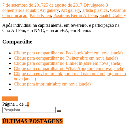
7 de setembro de 2017
25 de agosto de 2017
Divulgacao
0
comentários
aquabit Art gallery
,
Art gallery
,
artista plástica
,
Cezanne
Comunicação
,
Paula Klien
,
Positions Berlin Art Fair
,
SaatchiGallery
Após individual na capital alemã, em fevereiro, e participação na
Clio Art Fair, em NYC, e na arteBA, em Buenos
Compartilhe
Clique para compartilhar no Facebook(abre em nova janela)
Clique para compartilhar no Twitter(abre em nova janela)
Clique para compartilhar no LinkedIn(abre em nova janela)
Clique para compartilhar no WhatsApp(abre em nova janela)
Clique para enviar um link por e-mail para um amigo(abre em
nova janela)
Clique para imprimir(abre em nova janela)
Ler mais
Página 1 de 1
1
ÚLTIMAS POSTAGENS