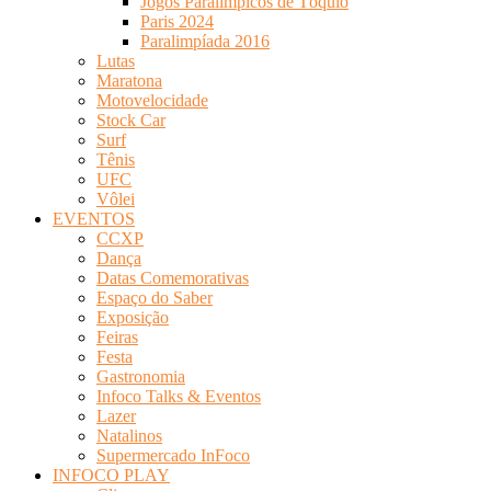
Jogos Paralímpicos de Tóquio
Paris 2024
Paralimpíada 2016
Lutas
Maratona
Motovelocidade
Stock Car
Surf
Tênis
UFC
Vôlei
EVENTOS
CCXP
Dança
Datas Comemorativas
Espaço do Saber
Exposição
Feiras
Festa
Gastronomia
Infoco Talks & Eventos
Lazer
Natalinos
Supermercado InFoco
INFOCO PLAY