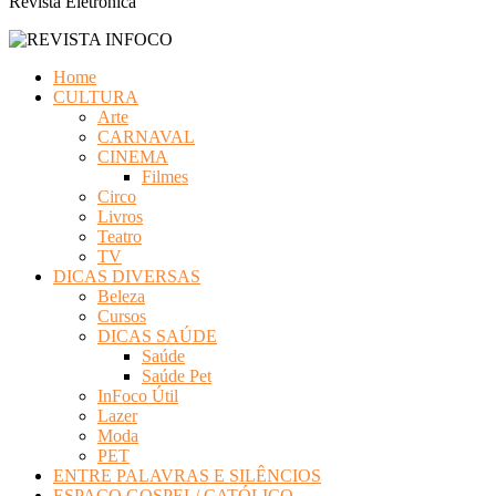
Revista Eletrônica
Home
CULTURA
Arte
CARNAVAL
CINEMA
Filmes
Circo
Livros
Teatro
TV
DICAS DIVERSAS
Beleza
Cursos
DICAS SAÚDE
Saúde
Saúde Pet
InFoco Útil
Lazer
Moda
PET
ENTRE PALAVRAS E SILÊNCIOS
ESPAÇO GOSPEL/ CATÓLICO