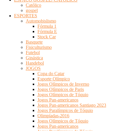
Católico
gospel
ESPORTES
Automobislismo
Fórmula 1
Fórmula E
Stock Car
Basquete
Fisiculturismo
Futebol
Ginástica
Handebol
JOGOS
Copa do Catar
Esporte Olímpico
Jogos Olímpicos de Inverno
Jogos Olímpicos de Paris
Jogos Olímpicos de Tóquio
Jogos Pan-americanos
Jogos Pan-americanos Santiago 2023
Jogos Paralímpicos de Tóquio
Olimpíadas-2016
Jogos Olímpicos de Tóquio
Jogos Pan-americanos