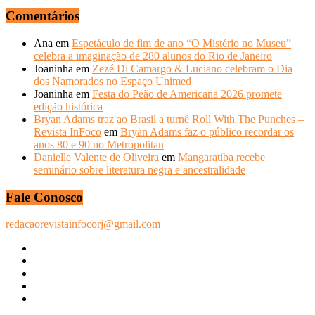
Comentários
Ana
em
Espetáculo de fim de ano “O Mistério no Museu”
celebra a imaginação de 280 alunos do Rio de Janeiro
Joaninha
em
Zezé Di Camargo & Luciano celebram o Dia
dos Namorados no Espaço Unimed
Joaninha
em
Festa do Peão de Americana 2026 promete
edição histórica
Bryan Adams traz ao Brasil a turnê Roll With The Punches –
Revista InFoco
em
Bryan Adams faz o público recordar os
anos 80 e 90 no Metropolitan
Danielle Valente de Oliveira
em
Mangaratiba recebe
seminário sobre literatura negra e ancestralidade
Fale Conosco
redacaorevistainfocorj@gmail.com