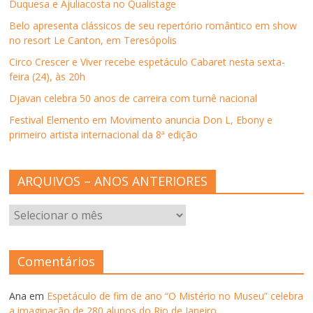
l
a
l
l
e
Duquesa e Ajuliacosta no Qualistage
a
)
a
a
m
)
)
)
n
Belo apresenta clássicos de seu repertório romântico em show
o
v
no resort Le Canton, em Teresópolis
a
j
Circo Crescer e Viver recebe espetáculo Cabaret nesta sexta-
a
n
feira (24), às 20h
e
l
Djavan celebra 50 anos de carreira com turnê nacional
a
)
Festival Elemento em Movimento anuncia Don L, Ebony e
primeiro artista internacional da 8ª edição
ARQUIVOS – ANOS ANTERIORES
ARQUIVOS
–
ANOS
ANTERIORES
Comentários
Ana
em
Espetáculo de fim de ano “O Mistério no Museu” celebra
a imaginação de 280 alunos do Rio de Janeiro