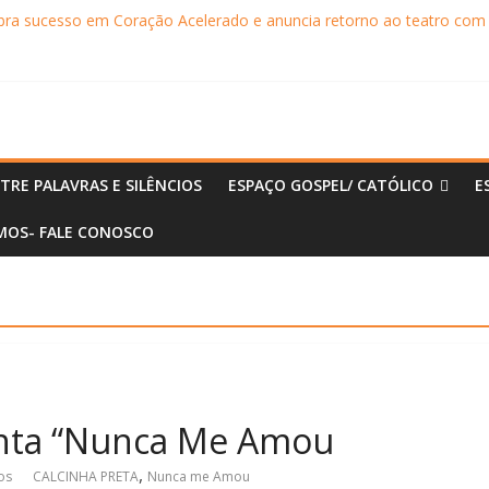
ebra sucesso em Coração Acelerado e anuncia retorno ao teatro com
achaça movimentam Paraty durante o inverno e reforçam a cidade com
ncontra com Will Smith em momento de descontração
o Museu Nacional apresentam o processo criativo do artista Vik Muniz
principal da Expert XP 2026
TRE PALAVRAS E SILÊNCIOS
ESPAÇO GOSPEL/ CATÓLICO
E
OS- FALE CONOSCO
enta “Nunca Me Amou
,
os
CALCINHA PRETA
Nunca me Amou