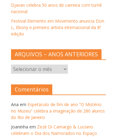
Djavan celebra 50 anos de carreira com turnê
nacional
Festival Elemento em Movimento anuncia Don
L, Ebony e primeiro artista internacional da 8ª
edição
ARQUIVOS – ANOS ANTERIORES
ARQUIVOS
–
ANOS
ANTERIORES
Comentários
Ana
em
Espetáculo de fim de ano “O Mistério
no Museu” celebra a imaginação de 280 alunos
do Rio de Janeiro
Joaninha
em
Zezé Di Camargo & Luciano
celebram o Dia dos Namorados no Espaço