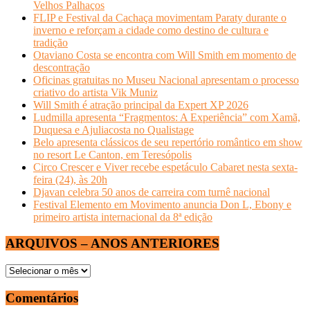
Velhos Palhaços
FLIP e Festival da Cachaça movimentam Paraty durante o
inverno e reforçam a cidade como destino de cultura e
tradição
Otaviano Costa se encontra com Will Smith em momento de
descontração
Oficinas gratuitas no Museu Nacional apresentam o processo
criativo do artista Vik Muniz
Will Smith é atração principal da Expert XP 2026
Ludmilla apresenta “Fragmentos: A Experiência” com Xamã,
Duquesa e Ajuliacosta no Qualistage
Belo apresenta clássicos de seu repertório romântico em show
no resort Le Canton, em Teresópolis
Circo Crescer e Viver recebe espetáculo Cabaret nesta sexta-
feira (24), às 20h
Djavan celebra 50 anos de carreira com turnê nacional
Festival Elemento em Movimento anuncia Don L, Ebony e
primeiro artista internacional da 8ª edição
ARQUIVOS – ANOS ANTERIORES
ARQUIVOS
–
ANOS
Comentários
ANTERIORES