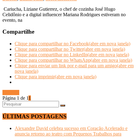
Cariucha, Liziane Gutierrez, o chef de cozinha José Hugo
Celidônio e a digital influencer Mariana Rodrigues estiveram no
evento, na
Compartilhe
Clique para compartilhar no Facebook(abre em nova janela)
Clique para compartilhar no Twitter(abre em nova janela)
Clique para compartilhar no LinkedIn(abre em nova janela)
Clique para compartilhar no WhatsApp(abre em nova janela)
Clique para enviar um link por e-mail para um amigo(abre em
nova janela)
Clique para imprimir(abre em nova janela)
Ler mais
Página 1 de 1
1
ÚLTIMAS POSTAGENS
Alexandre David celebra sucesso em Coração Acelerado e
anuncia retorno ao teatro com Pequenos Trabalhos para