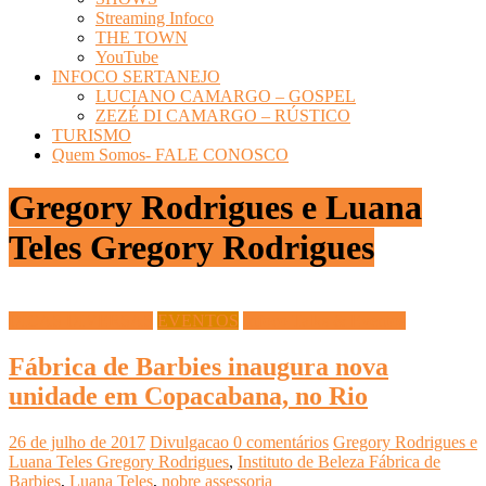
Streaming Infoco
THE TOWN
YouTube
INFOCO SERTANEJO
LUCIANO CAMARGO – GOSPEL
ZEZÉ DI CAMARGO – RÚSTICO
TURISMO
Quem Somos- FALE CONOSCO
Gregory Rodrigues e Luana
Teles Gregory Rodrigues
DICAS DIVERSAS
EVENTOS
Infoco Talks & Eventos
Fábrica de Barbies inaugura nova
unidade em Copacabana, no Rio
26 de julho de 2017
Divulgacao
0 comentários
Gregory Rodrigues e
Luana Teles Gregory Rodrigues
,
Instituto de Beleza Fábrica de
Barbies
,
Luana Teles
,
nobre assessoria