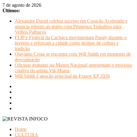
Pular
7 de agosto de 2026
para
Últimos:
o
Alexandre David celebra sucesso em Coração Acelerado e
conteúdo
anuncia retorno ao teatro com Pequenos Trabalhos para
Velhos Palhaços
FLIP e Festival da Cachaça movimentam Paraty durante o
inverno e reforçam a cidade como destino de cultura e
tradição
Otaviano Costa se encontra com Will Smith em momento de
descontração
Oficinas gratuitas no Museu Nacional apresentam o processo
criativo do artista Vik Muniz
Will Smith é atração principal da Expert XP 2026
REVISTA
Home
INFOCO
CULTURA