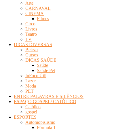
Arte
Revista
CARNAVAL
Eletrônica
CINEMA
Filmes
Circo
Livros
Teatro
TV
DICAS DIVERSAS
Beleza
Cursos
DICAS SAÚDE
Saúde
Saúde Pet
InFoco Útil
Lazer
Moda
PET
ENTRE PALAVRAS E SILÊNCIOS
ESPAÇO GOSPEL/ CATÓLICO
Católico
gospel
ESPORTES
Automobislismo
Fórmula 1