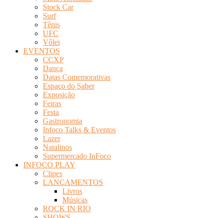
Stock Car
Surf
Tênis
UFC
Vôlei
EVENTOS
CCXP
Dança
Datas Comemorativas
Espaço do Saber
Exposição
Feiras
Festa
Gastronomia
Infoco Talks & Eventos
Lazer
Natalinos
Supermercado InFoco
INFOCO PLAY
Clipes
LANÇAMENTOS
Livros
Músicas
ROCK IN RIO
SHOWS