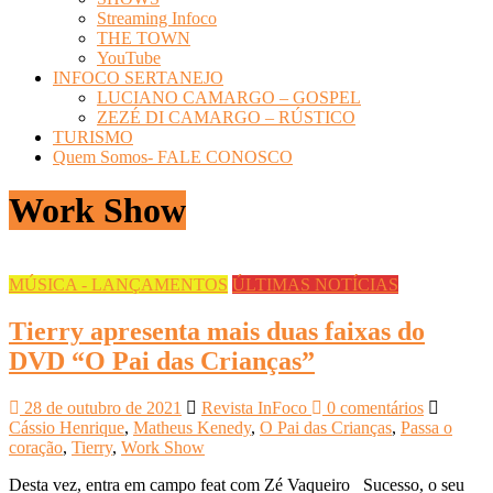
Streaming Infoco
THE TOWN
YouTube
INFOCO SERTANEJO
LUCIANO CAMARGO – GOSPEL
ZEZÉ DI CAMARGO – RÚSTICO
TURISMO
Quem Somos- FALE CONOSCO
Work Show
MÚSICA - LANÇAMENTOS
ÚLTIMAS NOTÍCIAS
Tierry apresenta mais duas faixas do
DVD “O Pai das Crianças”
28 de outubro de 2021
Revista InFoco
0 comentários
Cássio Henrique
,
Matheus Kenedy
,
O Pai das Crianças
,
Passa o
coração
,
Tierry
,
Work Show
Desta vez, entra em campo feat com Zé Vaqueiro Sucesso, o seu