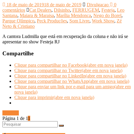
18 de maio de 2019
18 de maio de 2019
Divulgacao
0
comentários
Cat Dealers
,
Dilsinho
,
FERRUGEM
,
Festeja
,
Leo
Santana
,
Maiara & Maraisa
,
Marília Mendonça
,
Nego do Borel
,
Parque Olímpico
,
Peck Produções
,
Som Livre
,
Work Show
,
Zé
Neto & Cristiano
A cantora Ludmilla que está em recuperação da coluna e não irá se
apresentar no show Festeja RJ
Compartilhe
Clique para compartilhar no Facebook(abre em nova janela)
Clique para compartilhar no Twitter(abre em nova janela)
Clique para compartilhar no LinkedIn(abre em nova janela)
Clique para compartilhar no WhatsApp(abre em nova janela)
Clique para enviar um link por e-mail para um amigo(abre em
nova janela)
Clique para imprimir(abre em nova janela)
Ler mais
Página 1 de 1
1