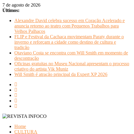
Pular
7 de agosto de 2026
para
Últimos:
o
Alexandre David celebra sucesso em Coração Acelerado e
conteúdo
anuncia retorno ao teatro com Pequenos Trabalhos para
Velhos Palhaços
FLIP e Festival da Cachaça movimentam Paraty durante o
inverno e reforçam a cidade como destino de cultura e
tradição
Otaviano Costa se encontra com Will Smith em momento de
descontração
Oficinas gratuitas no Museu Nacional apresentam o processo
criativo do artista Vik Muniz
Will Smith é atração principal da Expert XP 2026
REVISTA
Home
INFOCO
CULTURA