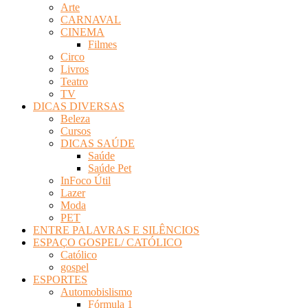
Arte
Revista
CARNAVAL
Eletrônica
CINEMA
Filmes
Circo
Livros
Teatro
TV
DICAS DIVERSAS
Beleza
Cursos
DICAS SAÚDE
Saúde
Saúde Pet
InFoco Útil
Lazer
Moda
PET
ENTRE PALAVRAS E SILÊNCIOS
ESPAÇO GOSPEL/ CATÓLICO
Católico
gospel
ESPORTES
Automobislismo
Fórmula 1