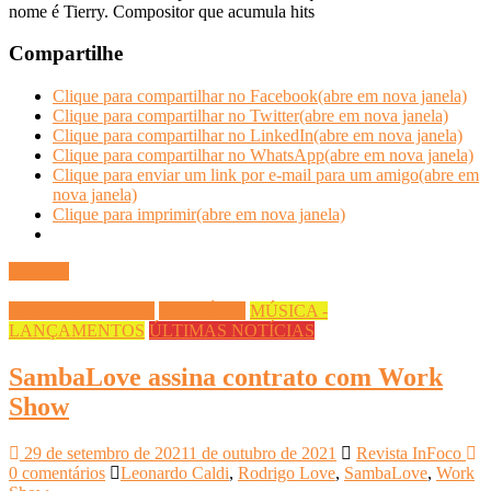
nome é Tierry. Compositor que acumula hits
Compartilhe
Clique para compartilhar no Facebook(abre em nova janela)
Clique para compartilhar no Twitter(abre em nova janela)
Clique para compartilhar no LinkedIn(abre em nova janela)
Clique para compartilhar no WhatsApp(abre em nova janela)
Clique para enviar um link por e-mail para um amigo(abre em
nova janela)
Clique para imprimir(abre em nova janela)
Ler mais
DICAS DIVERSAS
INFO ÚTIL
MÚSICA -
LANÇAMENTOS
ÚLTIMAS NOTÍCIAS
SambaLove assina contrato com Work
Show
29 de setembro de 2021
1 de outubro de 2021
Revista InFoco
0 comentários
Leonardo Caldi
,
Rodrigo Love
,
SambaLove
,
Work