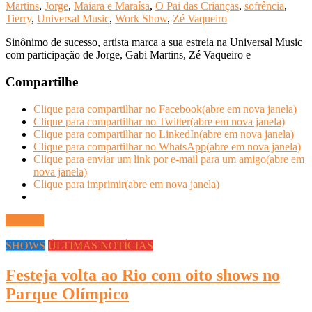
Martins
,
Jorge
,
Maiara e Maraísa
,
O Pai das Crianças
,
sofrência
,
Tierry
,
Universal Music
,
Work Show
,
Zé Vaqueiro
Sinônimo de sucesso, artista marca a sua estreia na Universal Music
com participação de Jorge, Gabi Martins, Zé Vaqueiro e
Compartilhe
Clique para compartilhar no Facebook(abre em nova janela)
Clique para compartilhar no Twitter(abre em nova janela)
Clique para compartilhar no LinkedIn(abre em nova janela)
Clique para compartilhar no WhatsApp(abre em nova janela)
Clique para enviar um link por e-mail para um amigo(abre em
nova janela)
Clique para imprimir(abre em nova janela)
Ler mais
SHOWS
ÚLTIMAS NOTÍCIAS
Festeja volta ao Rio com oito shows no
Parque Olímpico