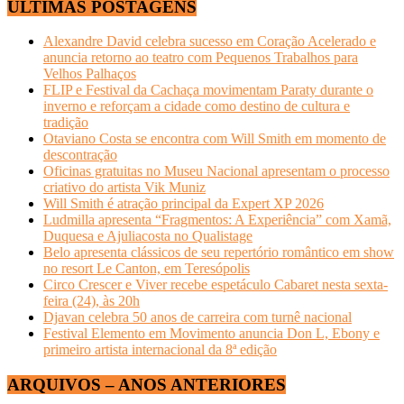
ÚLTIMAS POSTAGENS
Alexandre David celebra sucesso em Coração Acelerado e
anuncia retorno ao teatro com Pequenos Trabalhos para
Velhos Palhaços
FLIP e Festival da Cachaça movimentam Paraty durante o
inverno e reforçam a cidade como destino de cultura e
tradição
Otaviano Costa se encontra com Will Smith em momento de
descontração
Oficinas gratuitas no Museu Nacional apresentam o processo
criativo do artista Vik Muniz
Will Smith é atração principal da Expert XP 2026
Ludmilla apresenta “Fragmentos: A Experiência” com Xamã,
Duquesa e Ajuliacosta no Qualistage
Belo apresenta clássicos de seu repertório romântico em show
no resort Le Canton, em Teresópolis
Circo Crescer e Viver recebe espetáculo Cabaret nesta sexta-
feira (24), às 20h
Djavan celebra 50 anos de carreira com turnê nacional
Festival Elemento em Movimento anuncia Don L, Ebony e
primeiro artista internacional da 8ª edição
ARQUIVOS – ANOS ANTERIORES