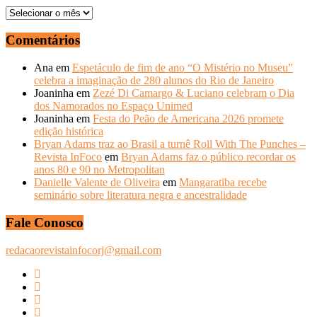
ARQUIVOS
–
ANOS
Comentários
ANTERIORES
Ana
em
Espetáculo de fim de ano “O Mistério no Museu”
celebra a imaginação de 280 alunos do Rio de Janeiro
Joaninha
em
Zezé Di Camargo & Luciano celebram o Dia
dos Namorados no Espaço Unimed
Joaninha
em
Festa do Peão de Americana 2026 promete
edição histórica
Bryan Adams traz ao Brasil a turnê Roll With The Punches –
Revista InFoco
em
Bryan Adams faz o público recordar os
anos 80 e 90 no Metropolitan
Danielle Valente de Oliveira
em
Mangaratiba recebe
seminário sobre literatura negra e ancestralidade
Fale Conosco
redacaorevistainfocorj@gmail.com