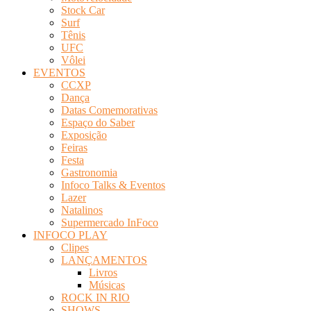
Stock Car
Surf
Tênis
UFC
Vôlei
EVENTOS
CCXP
Dança
Datas Comemorativas
Espaço do Saber
Exposição
Feiras
Festa
Gastronomia
Infoco Talks & Eventos
Lazer
Natalinos
Supermercado InFoco
INFOCO PLAY
Clipes
LANÇAMENTOS
Livros
Músicas
ROCK IN RIO
SHOWS