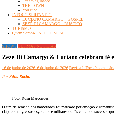
Streaming Infoco
THE TOWN
YouTube
INFOCO SERTANEJO
LUCIANO CAMARGO – GOSPEL
ZEZÉ DI CAMARGO – RÚSTICO
TURISMO
Quem Somos- FALE CONOSCO
SHOWS
ÚLTIMAS NOTÍCIAS
Zezé Di Camargo & Luciano celebram fé e
16 de junho de 2026
16 de junho de 2026
Revista InFoco
0 comentári
Por Edna Rocha
Foto: Rosa Marcondes
O fim de semana dos namorados foi marcado por emoção e romantis
(12), com ingressos esgotados e milhares de fãs cantando sucessos qu