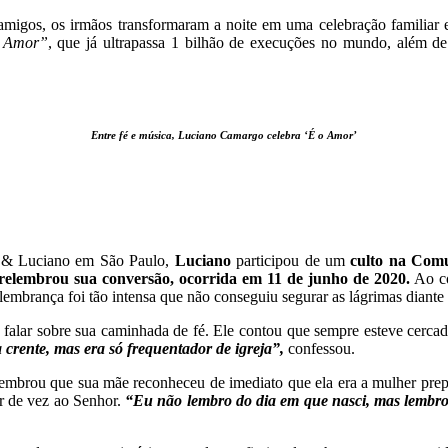
e amigos, os irmãos transformaram a noite em uma celebração familiar
 Amor”
, que já ultrapassa 1 bilhão de execuções no mundo, além d
Entre fé e música, Luciano Camargo celebra ‘É o Amor’
o & Luciano em São Paulo,
Luciano
participou de um
culto na Comu
relembrou sua conversão, ocorrida em 11 de junho de 2020.
Ao co
embrança foi tão intensa que não conseguiu segurar as lágrimas diante d
falar sobre sua caminhada de fé. Ele contou que sempre esteve cerca
crente, mas era só frequentador de igreja”,
confessou.
lembrou que sua mãe reconheceu de imediato que ela era a mulher prep
ar de vez ao Senhor.
“Eu não lembro do dia em que nasci, mas lembro