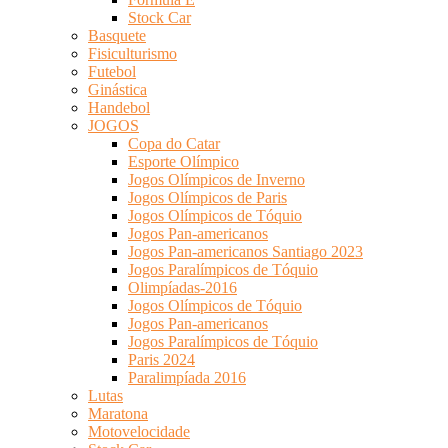
Stock Car
Basquete
Fisiculturismo
Futebol
Ginástica
Handebol
JOGOS
Copa do Catar
Esporte Olímpico
Jogos Olímpicos de Inverno
Jogos Olímpicos de Paris
Jogos Olímpicos de Tóquio
Jogos Pan-americanos
Jogos Pan-americanos Santiago 2023
Jogos Paralímpicos de Tóquio
Olimpíadas-2016
Jogos Olímpicos de Tóquio
Jogos Pan-americanos
Jogos Paralímpicos de Tóquio
Paris 2024
Paralimpíada 2016
Lutas
Maratona
Motovelocidade