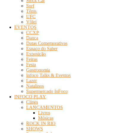
Stock Car
Surf
Tênis
UFC
Vôlei
EVENTOS
CCXP
Dança
Datas Comemorativas
Espaço do Saber
Exposição
Feiras
Festa
Gastronomia
Infoco Talks & Eventos
Lazer
Natalinos
Supermercado InFoco
INFOCO PLAY
Clipes
LANÇAMENTOS
Livros
Músicas
ROCK IN RIO
SHOWS