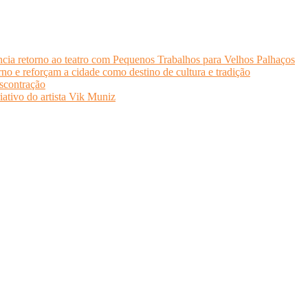
cia retorno ao teatro com Pequenos Trabalhos para Velhos Palhaços
o e reforçam a cidade como destino de cultura e tradição
scontração
iativo do artista Vik Muniz