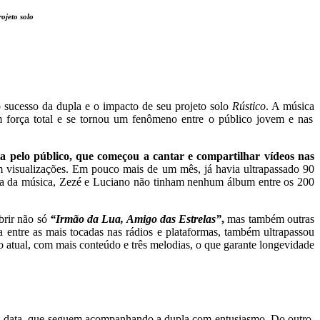
ojeto solo
sucesso da dupla e o impacto de seu projeto solo
Rústico
. A música
força total e se tornou um fenômeno entre o público jovem e nas
a pelo público, que começou a cantar e compartilhar vídeos nas
 visualizações. Em pouco mais de um mês, já havia ultrapassado 90
ada da música, Zezé e Luciano não tinham nenhum álbum entre os 200
rir não só
“Irmão da Lua, Amigo das Estrelas”
,
mas também outras
 entre as mais tocadas nas rádios e plataformas, também ultrapassou
o atual, com mais conteúdo e três melodias, o que garante longevidade
nga data, que seguem acompanhando a dupla com entusiasmo. Do outro,