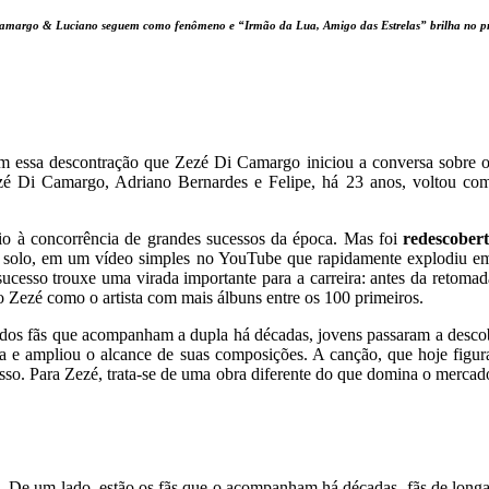
amargo & Luciano seguem como fenômeno e “Irmão da Lua, Amigo das Estrelas” brilha no pr
 essa descontração que Zezé Di Camargo iniciou a conversa sobre o 
 Di Camargo, Adriano Bernardes e Felipe, há 23 anos, voltou com 
 à concorrência de grandes sucessos da época. Mas foi
redescobert
o solo, em um vídeo simples no YouTube que rapidamente explodiu em
sucesso trouxe uma virada importante para a carreira: antes da retom
o Zezé como o artista com mais álbuns entre os 100 primeiros.
os fãs que acompanham a dupla há décadas, jovens passaram a descob
ra e ampliou o alcance de suas composições. A canção, que hoje figura
sso. Para Zezé, trata-se de uma obra diferente do que domina o mercad
ntos. De um lado, estão os fãs que o acompanham há décadas, fãs de lo