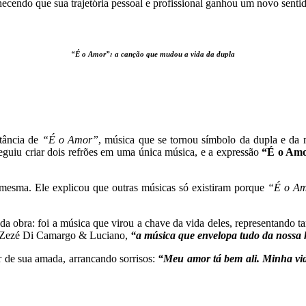
ecendo que sua trajetória pessoal e profissional ganhou um novo sentid
“É o Amor”: a canção que mudou a vida da dupla
rtância de
“É o Amor”
, música que se tornou símbolo da dupla e da m
eguiu criar dois refrões em uma única música, e a expressão
“É o Amo
a mesma. Ele explicou que outras músicas só existiram porque
“É o A
 obra: foi a música que virou a chave da vida deles, representando t
de Zezé Di Camargo & Luciano,
“a música que envelopa tudo da nossa h
r de sua amada, arrancando sorrisos:
“Meu amor tá bem ali. Minha vid