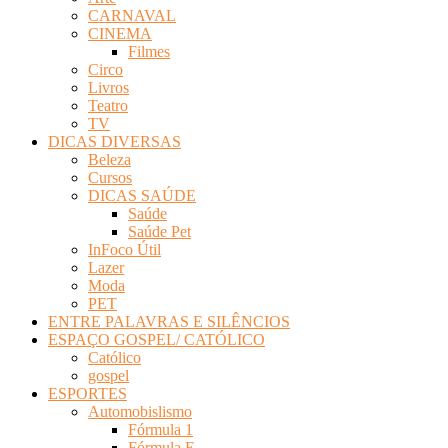
CARNAVAL
CINEMA
Filmes
Circo
Livros
Teatro
TV
DICAS DIVERSAS
Beleza
Cursos
DICAS SAÚDE
Saúde
Saúde Pet
InFoco Útil
Lazer
Moda
PET
ENTRE PALAVRAS E SILÊNCIOS
ESPAÇO GOSPEL/ CATÓLICO
Católico
gospel
ESPORTES
Automobislismo
Fórmula 1
Fórmula E