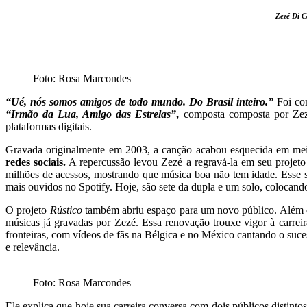
Zezé Di C
Foto: Rosa Marcondes
“Ué, nós somos amigos de todo mundo. Do Brasil inteiro.”
Foi com
“Irmão da Lua, Amigo das Estrelas”
,
composta composta por Zezé
plataformas digitais.
Gravada originalmente em 2003, a canção acabou esquecida em meio
redes sociais.
A repercussão levou Zezé a regravá-la em seu projet
milhões de acessos, mostrando que música boa não tem idade. Esse 
mais ouvidos no Spotify. Hoje, são sete da dupla e um solo, colocand
O projeto
Rústico
também abriu espaço para um novo público. Além d
músicas já gravadas por Zezé. Essa renovação trouxe vigor à carrei
fronteiras, com vídeos de fãs na Bélgica e no México cantando o suce
e relevância.
Foto: Rosa Marcondes
Ele explica que hoje sua carreira conversa com dois públicos disti