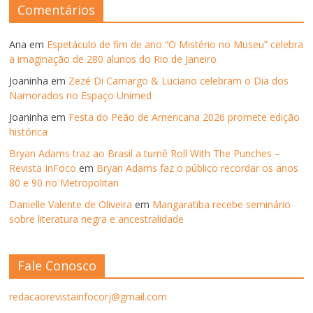
ANTERIORES
Comentários
Ana
em
Espetáculo de fim de ano “O Mistério no Museu” celebra
a imaginação de 280 alunos do Rio de Janeiro
Joaninha
em
Zezé Di Camargo & Luciano celebram o Dia dos
Namorados no Espaço Unimed
Joaninha
em
Festa do Peão de Americana 2026 promete edição
histórica
Bryan Adams traz ao Brasil a turnê Roll With The Punches –
Revista InFoco
em
Bryan Adams faz o público recordar os anos
80 e 90 no Metropolitan
Danielle Valente de Oliveira
em
Mangaratiba recebe seminário
sobre literatura negra e ancestralidade
Fale Conosco
redacaorevistainfocorj@gmail.com