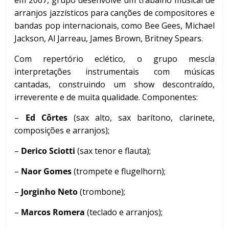
em 2007, grupo desenvolve um trabalho musical de
arranjos jazzísticos para canções de compositores e
bandas pop internacionais, como Bee Gees, Michael
Jackson, Al Jarreau, James Brown, Britney Spears.
Com repertório eclético, o grupo mescla
interpretações instrumentais com músicas
cantadas, construindo um show descontraído,
irreverente e de muita qualidade. Componentes:
–
Ed Côrtes
(sax alto, sax barítono, clarinete,
composições e arranjos);
–
Derico Sciotti
(sax tenor e flauta);
–
Naor Gomes
(trompete e flugelhorn);
–
Jorginho Neto
(trombone);
–
Marcos Romera
(teclado e arranjos);