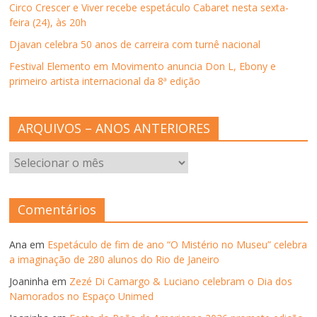
Circo Crescer e Viver recebe espetáculo Cabaret nesta sexta-
feira (24), às 20h
Djavan celebra 50 anos de carreira com turnê nacional
Festival Elemento em Movimento anuncia Don L, Ebony e
primeiro artista internacional da 8ª edição
ARQUIVOS – ANOS ANTERIORES
ARQUIVOS
–
ANOS
ANTERIORES
Comentários
Ana
em
Espetáculo de fim de ano “O Mistério no Museu” celebra
a imaginação de 280 alunos do Rio de Janeiro
Joaninha
em
Zezé Di Camargo & Luciano celebram o Dia dos
Namorados no Espaço Unimed