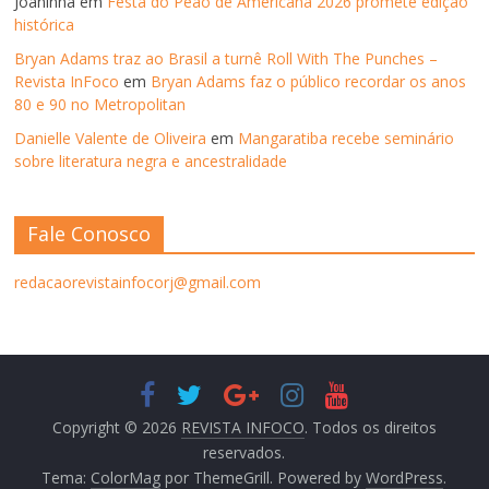
Joaninha
em
Festa do Peão de Americana 2026 promete edição
histórica
Bryan Adams traz ao Brasil a turnê Roll With The Punches –
Revista InFoco
em
Bryan Adams faz o público recordar os anos
80 e 90 no Metropolitan
Danielle Valente de Oliveira
em
Mangaratiba recebe seminário
sobre literatura negra e ancestralidade
Fale Conosco
redacaorevistainfocorj@gmail.com
Copyright © 2026
REVISTA INFOCO
. Todos os direitos
reservados.
Tema:
ColorMag
por ThemeGrill. Powered by
WordPress
.