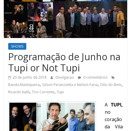
SHOWS
Programação de Junho na
Tupi or Not Tupi
20 de junho de 2018
Divulgacao
0 comentários
,
,
,
Banda Mantiqueira
Gilzon Peranzzetta e Nelson Faria
Oito do Bem
,
,
Ricardo Kalili
Trio Corrente
Tupi
A
TUPI,
no
coração
da Vila