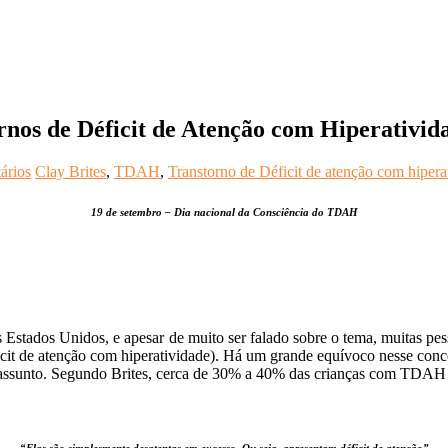
tornos de Déficit de Atenção com Hiperativ
ários
Clay Brites
,
TDAH
,
Transtorno de Déficit de atenção com hipera
19 de setembro – Dia nacional da Consciência do TDAH
 Estados Unidos, e apesar de muito ser falado sobre o tema, muitas pes
it de atenção com hiperatividade). Há um grande equívoco nesse conce
o assunto. Segundo Brites, cerca de 30% a 40% das crianças com TDAH n
“Elas são simplesmente desatentas em excesso. Ou seja, apresentam déficit de atenção”.