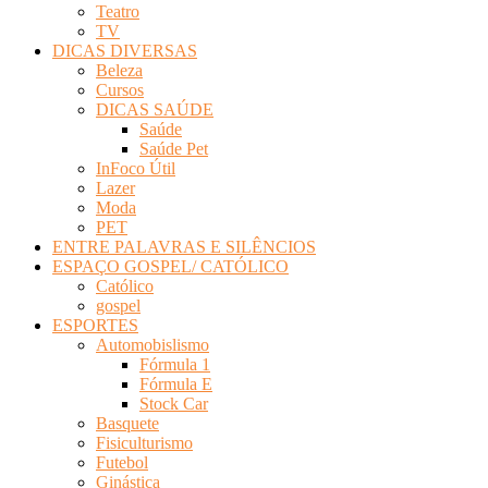
Teatro
TV
DICAS DIVERSAS
Beleza
Cursos
DICAS SAÚDE
Saúde
Saúde Pet
InFoco Útil
Lazer
Moda
PET
ENTRE PALAVRAS E SILÊNCIOS
ESPAÇO GOSPEL/ CATÓLICO
Católico
gospel
ESPORTES
Automobislismo
Fórmula 1
Fórmula E
Stock Car
Basquete
Fisiculturismo
Futebol
Ginástica