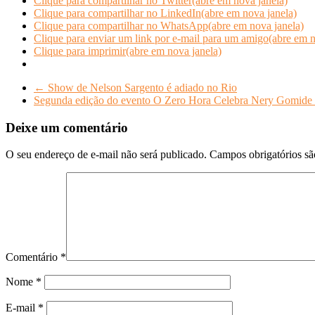
Clique para compartilhar no Twitter(abre em nova janela)
Clique para compartilhar no LinkedIn(abre em nova janela)
Clique para compartilhar no WhatsApp(abre em nova janela)
Clique para enviar um link por e-mail para um amigo(abre em n
Clique para imprimir(abre em nova janela)
←
Show de Nelson Sargento é adiado no Rio
Segunda edição do evento O Zero Hora Celebra Nery Gomide
Deixe um comentário
O seu endereço de e-mail não será publicado.
Campos obrigatórios s
Comentário
*
Nome
*
E-mail
*