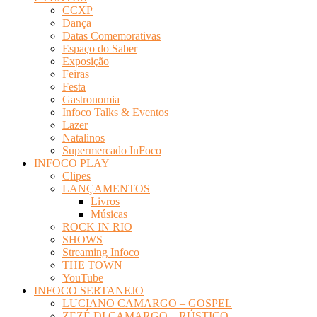
CCXP
Dança
Datas Comemorativas
Espaço do Saber
Exposição
Feiras
Festa
Gastronomia
Infoco Talks & Eventos
Lazer
Natalinos
Supermercado InFoco
INFOCO PLAY
Clipes
LANÇAMENTOS
Livros
Músicas
ROCK IN RIO
SHOWS
Streaming Infoco
THE TOWN
YouTube
INFOCO SERTANEJO
LUCIANO CAMARGO – GOSPEL
ZEZÉ DI CAMARGO – RÚSTICO