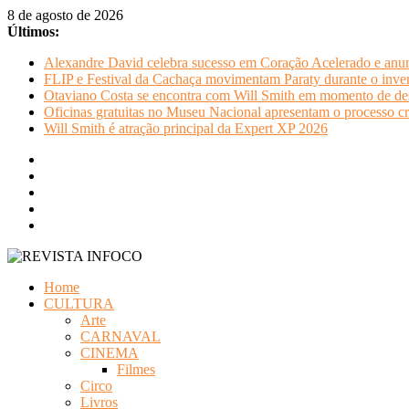
Pular
8 de agosto de 2026
para
Últimos:
o
Alexandre David celebra sucesso em Coração Acelerado e anun
conteúdo
FLIP e Festival da Cachaça movimentam Paraty durante o invern
Otaviano Costa se encontra com Will Smith em momento de de
Oficinas gratuitas no Museu Nacional apresentam o processo cr
Will Smith é atração principal da Expert XP 2026
REVISTA
Home
INFOCO
CULTURA
Arte
Revista
CARNAVAL
Eletrônica
CINEMA
Filmes
Circo
Livros