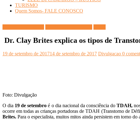
TURISMO
Quem Somos- FALE CONOSCO
DICAS DIVERSAS
Infoco Talks & Eventos
Saúde
Dr. Clay Brites explica os tipos de Trans
19 de setembro de 2017
14 de setembro de 2017
Divulgacao
0 coment
Foto: Divulgação
O dia
19 de setembro
é o dia nacional da consciência do
TDAH,
nos
ocorre em todas as crianças portadoras de TDAH (Transtorno de Défic
Brites.
Para o especialista, muitos mitos ainda persistem em torno d