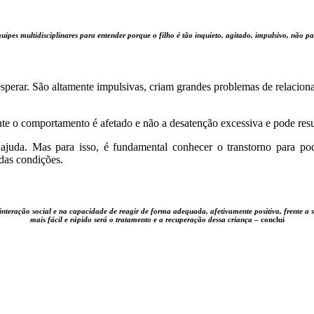
es multidisciplinares para entender porque o filho é tão inquieto, agitado, impulsivo, não pa
e esperar. São altamente impulsivas, criam grandes problemas de relaci
ente o comportamento é afetado e não a desatenção excessiva e pode res
 ajuda. Mas para isso, é fundamental conhecer o transtorno para po
 das condições.
interação social e na capacidade de reagir de forma adequada, afetivamente positiva, frente a 
mais fácil e rápido será o tratamento e a recuperação dessa criança
– conclui