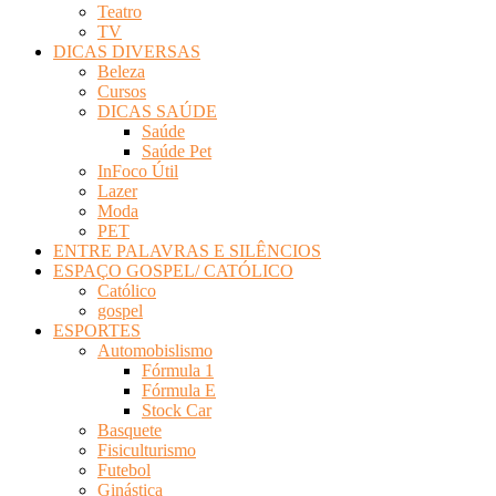
Teatro
TV
DICAS DIVERSAS
Beleza
Cursos
DICAS SAÚDE
Saúde
Saúde Pet
InFoco Útil
Lazer
Moda
PET
ENTRE PALAVRAS E SILÊNCIOS
ESPAÇO GOSPEL/ CATÓLICO
Católico
gospel
ESPORTES
Automobislismo
Fórmula 1
Fórmula E
Stock Car
Basquete
Fisiculturismo
Futebol
Ginástica