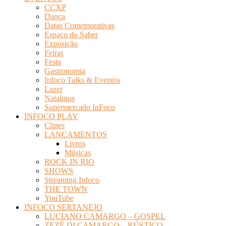
CCXP
Dança
Datas Comemorativas
Espaço do Saber
Exposição
Feiras
Festa
Gastronomia
Infoco Talks & Eventos
Lazer
Natalinos
Supermercado InFoco
INFOCO PLAY
Clipes
LANÇAMENTOS
Livros
Músicas
ROCK IN RIO
SHOWS
Streaming Infoco
THE TOWN
YouTube
INFOCO SERTANEJO
LUCIANO CAMARGO – GOSPEL
ZEZÉ DI CAMARGO – RÚSTICO