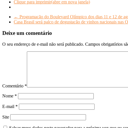
Clique para imprimir(abre em nova janela)
←
Programação do Boulevard Olímpico dos dias 11 e 12 de ag
Casa Brasil será palco de degustação de vinhos nacionais nas 
Deixe um comentário
O seu endereço de e-mail não será publicado.
Campos obrigatórios s
Comentário
*
Nome
*
E-mail
*
Site
Salvar meus dados neste navegador para a próxima vez que eu co