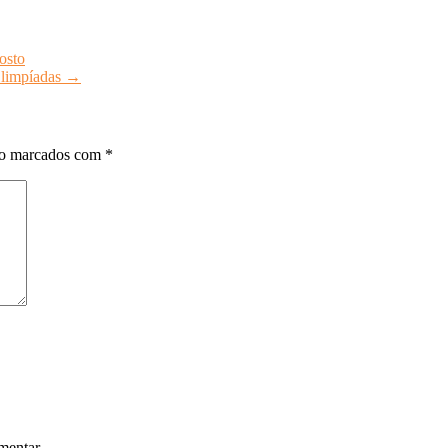
osto
Olimpíadas
→
ão marcados com
*
mentar.