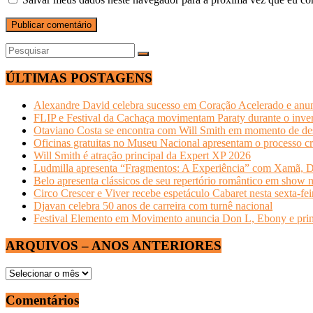
ÚLTIMAS POSTAGENS
Alexandre David celebra sucesso em Coração Acelerado e anun
FLIP e Festival da Cachaça movimentam Paraty durante o invern
Otaviano Costa se encontra com Will Smith em momento de de
Oficinas gratuitas no Museu Nacional apresentam o processo cr
Will Smith é atração principal da Expert XP 2026
Ludmilla apresenta “Fragmentos: A Experiência” com Xamã, Du
Belo apresenta clássicos de seu repertório romântico em show 
Circo Crescer e Viver recebe espetáculo Cabaret nesta sexta-fei
Djavan celebra 50 anos de carreira com turnê nacional
Festival Elemento em Movimento anuncia Don L, Ebony e primeir
ARQUIVOS – ANOS ANTERIORES
ARQUIVOS
–
ANOS
Comentários
ANTERIORES