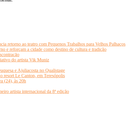
cia retorno ao teatro com Pequenos Trabalhos para Velhos Palhaços
o e reforçam a cidade como destino de cultura e tradição
scontração
iativo do artista Vik Muniz
quesa e Ajuliacosta no Qualistage
no resort Le Canton, em Teresópolis
ra (24), às 20h
o artista internacional da 8ª edição