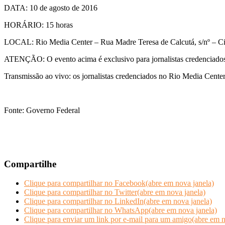
DATA: 10 de agosto de 2016
HORÁRIO: 15 horas
LOCAL: Rio Media Center – Rua Madre Teresa de Calcutá, s/nº – 
ATENÇÃO: O evento acima é exclusivo para jornalistas credenciado
Transmissão ao vivo: os jornalistas credenciados no Rio Media Center 
Fonte: Governo Federal
Compartilhe
Clique para compartilhar no Facebook(abre em nova janela)
Clique para compartilhar no Twitter(abre em nova janela)
Clique para compartilhar no LinkedIn(abre em nova janela)
Clique para compartilhar no WhatsApp(abre em nova janela)
Clique para enviar um link por e-mail para um amigo(abre em n