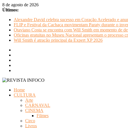
Pular
8 de agosto de 2026
para
Últimos:
o
Alexandre David celebra sucesso em Coração Acelerado e anun
conteúdo
FLIP e Festival da Cachaça movimentam Paraty durante o invern
Otaviano Costa se encontra com Will Smith em momento de de
Oficinas gratuitas no Museu Nacional apresentam o processo cr
Will Smith é atração principal da Expert XP 2026
REVISTA
Home
INFOCO
CULTURA
Arte
Revista
CARNAVAL
Eletrônica
CINEMA
Filmes
Circo
Livros