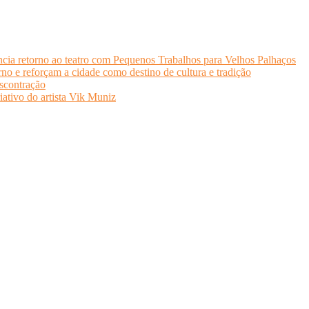
cia retorno ao teatro com Pequenos Trabalhos para Velhos Palhaços
o e reforçam a cidade como destino de cultura e tradição
scontração
iativo do artista Vik Muniz