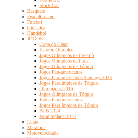
Stock Car
Basquete
Fisiculturismo
Futebol
Ginástica
Handebol
JOGOS
Copa do Catar
Esporte Olímpico
Jogos Olímpicos de Inverno
Jogos Olímpicos de Paris
Jogos Olímpicos de Tóquio
Jogos Pan-americanos
Jogos Pan-americanos Santiago 2023
Jogos Paralímpicos de Tóquio
Olimpíadas-2016
Jogos Olímpicos de Tóquio
Jogos Pan-americanos
Jogos Paralímpicos de Tóquio
Paris 2024
Paralimpíada 2016
Lutas
Maratona
Motovelocidade