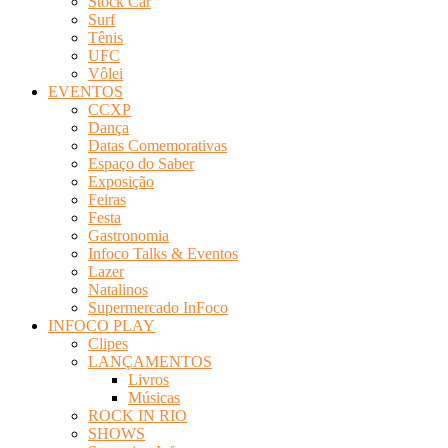
Stock Car
Surf
Tênis
UFC
Vôlei
EVENTOS
CCXP
Dança
Datas Comemorativas
Espaço do Saber
Exposição
Feiras
Festa
Gastronomia
Infoco Talks & Eventos
Lazer
Natalinos
Supermercado InFoco
INFOCO PLAY
Clipes
LANÇAMENTOS
Livros
Músicas
ROCK IN RIO
SHOWS