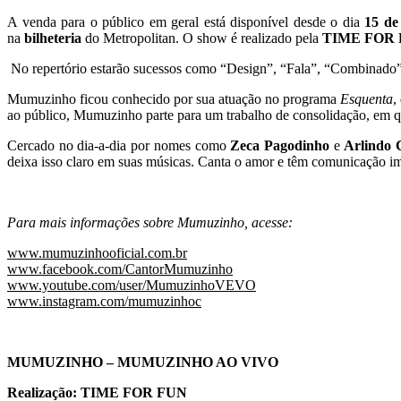
A venda para o público em geral está disponível desde o dia
15 de
na
bilheteria
do Metropolitan. O show é realizado pela
TIME FOR
No repertório estarão sucessos como “Design”, “Fala”, “Combinado”,
Mumuzinho ficou conhecido por sua atuação no programa
Esquenta
,
ao público, Mumuzinho parte para um trabalho de consolidação, em que
Cercado no dia-a-dia por nomes como
Zeca Pagodinho
e
Arlindo 
deixa isso claro em suas músicas. Canta o amor e têm comunicação im
Para mais informações sobre Mumuzinho, acesse:
www.mumuzinhooficial.com.br
www.facebook.com/CantorMumuzinho
www.youtube.com/user/MumuzinhoVEVO
www.instagram.com/mumuzinhoc
MUMUZINHO – MUMUZINHO AO VIVO
Realização: TIME FOR FUN