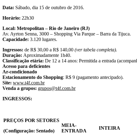
Data:
Sábado, dia 15 de outubro de 2016.
Horário:
22h30
Local: Metropolitan – Rio de Janeiro (RJ)
Av. Ayrton Senna, 3000 – Shopping Via Parque – Barra da Tijuca.
Capacidade:
3.120 lugares.
Ingressos:
de R$ 30,00 a R$ 140,00
(ver tabela completa).
Duração:
Aproximadamente 1h40.
Classificação etária:
De 12 a 14 anos: Permitida a entrada (acompanh
Acesso para deficientes
Ar-condicionado
Estacionamento do Shopping
: R$ 9 (pagamento antecipado).
Site:
www.t4f.com.br
Venda a grupos:
grupos@t4f.com.br
INGRESSOS:
PREÇOS POR SETORES
MEIA-
INTEIRA
(Configuração: Sentado)
ENTRADA