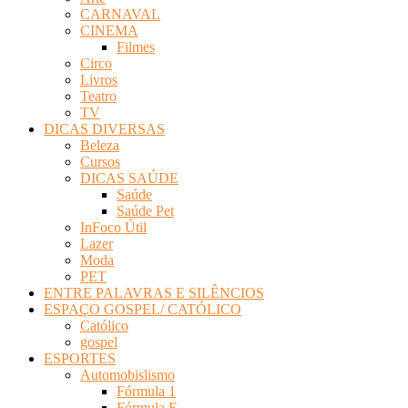
CARNAVAL
CINEMA
Filmes
Circo
Livros
Teatro
TV
DICAS DIVERSAS
Beleza
Cursos
DICAS SAÚDE
Saúde
Saúde Pet
InFoco Útil
Lazer
Moda
PET
ENTRE PALAVRAS E SILÊNCIOS
ESPAÇO GOSPEL/ CATÓLICO
Católico
gospel
ESPORTES
Automobislismo
Fórmula 1
Fórmula E