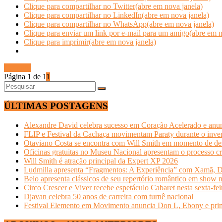
Clique para compartilhar no Twitter(abre em nova janela)
Clique para compartilhar no LinkedIn(abre em nova janela)
Clique para compartilhar no WhatsApp(abre em nova janela)
Clique para enviar um link por e-mail para um amigo(abre em n
Clique para imprimir(abre em nova janela)
Ler mais
Página 1 de 1
1
ÚLTIMAS POSTAGENS
Alexandre David celebra sucesso em Coração Acelerado e anun
FLIP e Festival da Cachaça movimentam Paraty durante o invern
Otaviano Costa se encontra com Will Smith em momento de de
Oficinas gratuitas no Museu Nacional apresentam o processo cr
Will Smith é atração principal da Expert XP 2026
Ludmilla apresenta “Fragmentos: A Experiência” com Xamã, Du
Belo apresenta clássicos de seu repertório romântico em show 
Circo Crescer e Viver recebe espetáculo Cabaret nesta sexta-fei
Djavan celebra 50 anos de carreira com turnê nacional
Festival Elemento em Movimento anuncia Don L, Ebony e primeir