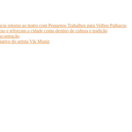
cia retorno ao teatro com Pequenos Trabalhos para Velhos Palhaços
o e reforçam a cidade como destino de cultura e tradição
scontração
iativo do artista Vik Muniz