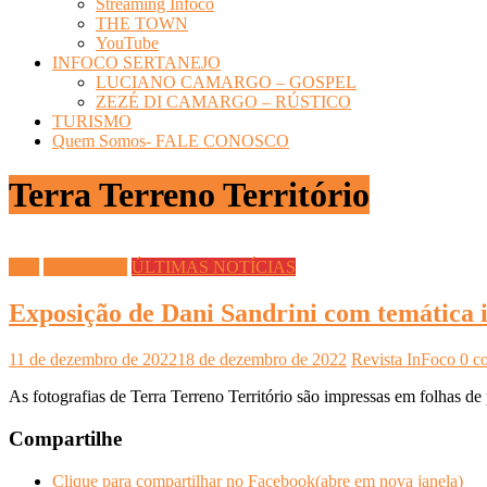
Streaming Infoco
THE TOWN
YouTube
INFOCO SERTANEJO
LUCIANO CAMARGO – GOSPEL
ZEZÉ DI CAMARGO – RÚSTICO
TURISMO
Quem Somos- FALE CONOSCO
Terra Terreno Território
Arte
CULTURA
ÚLTIMAS NOTÍCIAS
Exposição de Dani Sandrini com temática 
11 de dezembro de 2022
18 de dezembro de 2022
Revista InFoco
0 c
As fotografias de Terra Terreno Território são impressas em folhas 
Compartilhe
Clique para compartilhar no Facebook(abre em nova janela)