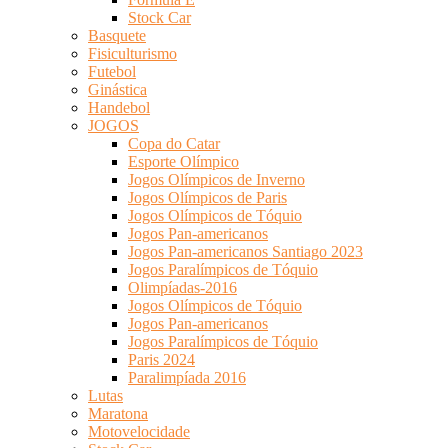
Stock Car
Basquete
Fisiculturismo
Futebol
Ginástica
Handebol
JOGOS
Copa do Catar
Esporte Olímpico
Jogos Olímpicos de Inverno
Jogos Olímpicos de Paris
Jogos Olímpicos de Tóquio
Jogos Pan-americanos
Jogos Pan-americanos Santiago 2023
Jogos Paralímpicos de Tóquio
Olimpíadas-2016
Jogos Olímpicos de Tóquio
Jogos Pan-americanos
Jogos Paralímpicos de Tóquio
Paris 2024
Paralimpíada 2016
Lutas
Maratona
Motovelocidade