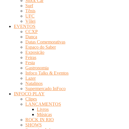
Stock Car
Surf
Tênis
UFC
Vôlei
EVENTOS
CCXP
Dança
Datas Comemorativas
Espaço do Saber
Exposição
Feiras
Festa
Gastronomia
Infoco Talks & Eventos
Lazer
Natalinos
Supermercado InFoco
INFOCO PLAY
Clipes
LANÇAMENTOS
Livros
Músicas
ROCK IN RIO
SHOWS