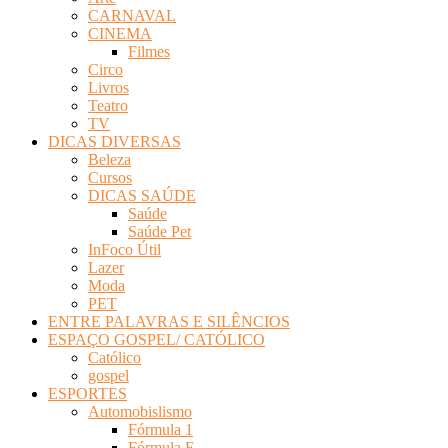
CARNAVAL
CINEMA
Filmes
Circo
Livros
Teatro
TV
DICAS DIVERSAS
Beleza
Cursos
DICAS SAÚDE
Saúde
Saúde Pet
InFoco Útil
Lazer
Moda
PET
ENTRE PALAVRAS E SILÊNCIOS
ESPAÇO GOSPEL/ CATÓLICO
Católico
gospel
ESPORTES
Automobislismo
Fórmula 1
Fórmula E