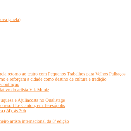
ova janela)
cia retorno ao teatro com Pequenos Trabalhos para Velhos Palhaços
o e reforçam a cidade como destino de cultura e tradição
scontração
iativo do artista Vik Muniz
quesa e Ajuliacosta no Qualistage
no resort Le Canton, em Teresópolis
ra (24), às 20h
o artista internacional da 8ª edição