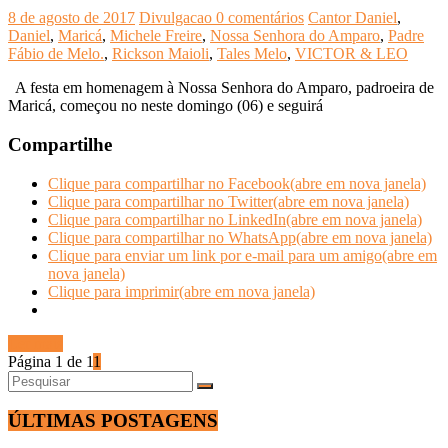
8 de agosto de 2017
Divulgacao
0 comentários
Cantor Daniel
,
Daniel
,
Maricá
,
Michele Freire
,
Nossa Senhora do Amparo
,
Padre
Fábio de Melo.
,
Rickson Maioli
,
Tales Melo
,
VICTOR & LEO
A festa em homenagem à Nossa Senhora do Amparo, padroeira de
Maricá, começou no neste domingo (06) e seguirá
Compartilhe
Clique para compartilhar no Facebook(abre em nova janela)
Clique para compartilhar no Twitter(abre em nova janela)
Clique para compartilhar no LinkedIn(abre em nova janela)
Clique para compartilhar no WhatsApp(abre em nova janela)
Clique para enviar um link por e-mail para um amigo(abre em
nova janela)
Clique para imprimir(abre em nova janela)
Ler mais
Página 1 de 1
1
ÚLTIMAS POSTAGENS