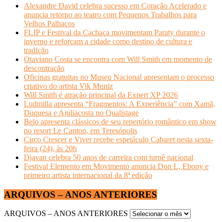
Alexandre David celebra sucesso em Coração Acelerado e
anuncia retorno ao teatro com Pequenos Trabalhos para
Velhos Palhaços
FLIP e Festival da Cachaça movimentam Paraty durante o
inverno e reforçam a cidade como destino de cultura e
tradição
Otaviano Costa se encontra com Will Smith em momento de
descontração
Oficinas gratuitas no Museu Nacional apresentam o processo
criativo do artista Vik Muniz
Will Smith é atração principal da Expert XP 2026
Ludmilla apresenta “Fragmentos: A Experiência” com Xamã,
Duquesa e Ajuliacosta no Qualistage
Belo apresenta clássicos de seu repertório romântico em show
no resort Le Canton, em Teresópolis
Circo Crescer e Viver recebe espetáculo Cabaret nesta sexta-
feira (24), às 20h
Djavan celebra 50 anos de carreira com turnê nacional
Festival Elemento em Movimento anuncia Don L, Ebony e
primeiro artista internacional da 8ª edição
ARQUIVOS – ANOS ANTERIORES
ARQUIVOS – ANOS ANTERIORES