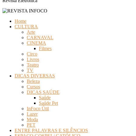
Revista Eletrônica
Home
CULTURA
Arte
CARNAVAL
CINEMA
Filmes
Circo
Livros
Teatro
TV
DICAS DIVERSAS
Beleza
Cursos
DICAS SAÚDE
Saúde
Saúde Pet
InFoco Útil
Lazer
Moda
PET
ENTRE PALAVRAS E SILÊNCIOS
ESPAÇO GOSPEL/ CATÓLICO