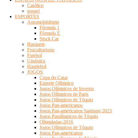
Católico
gospel
ESPORTES
Automobislismo
Fórmula 1
Fórmula E
Stock Car
Basquete
Fisiculturismo
Futebol
Ginástica
Handebol
JOGOS
Copa do Catar
Esporte Olímpico
Jogos Olímpicos de Inverno
Jogos Olímpicos de Paris
Jogos Olímpicos de Tóquio
Jogos Pan-americanos
Jogos Pan-americanos Santiago 2023
Jogos Paralímpicos de Tóquio
Olimpíadas-2016
Jogos Olímpicos de Tóquio
Jogos Pan-americanos