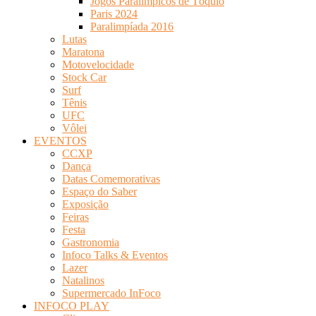
Jogos Paralímpicos de Tóquio
Paris 2024
Paralimpíada 2016
Lutas
Maratona
Motovelocidade
Stock Car
Surf
Tênis
UFC
Vôlei
EVENTOS
CCXP
Dança
Datas Comemorativas
Espaço do Saber
Exposição
Feiras
Festa
Gastronomia
Infoco Talks & Eventos
Lazer
Natalinos
Supermercado InFoco
INFOCO PLAY