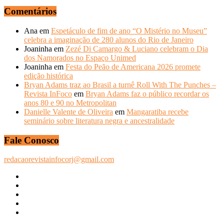
Comentários
Ana
em
Espetáculo de fim de ano “O Mistério no Museu”
celebra a imaginação de 280 alunos do Rio de Janeiro
Joaninha
em
Zezé Di Camargo & Luciano celebram o Dia
dos Namorados no Espaço Unimed
Joaninha
em
Festa do Peão de Americana 2026 promete
edição histórica
Bryan Adams traz ao Brasil a turnê Roll With The Punches –
Revista InFoco
em
Bryan Adams faz o público recordar os
anos 80 e 90 no Metropolitan
Danielle Valente de Oliveira
em
Mangaratiba recebe
seminário sobre literatura negra e ancestralidade
Fale Conosco
redacaorevistainfocorj@gmail.com