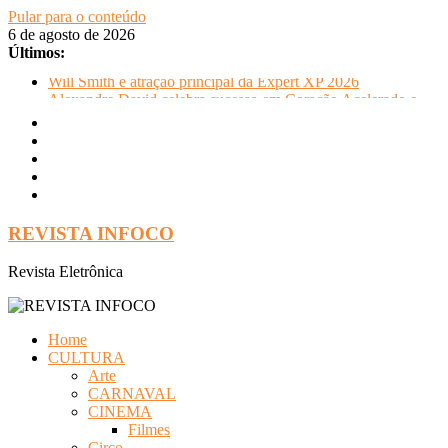
Pular para o conteúdo
6 de agosto de 2026
Últimos:
Will Smith é atração principal da Expert XP 2026
Alexandre David celebra sucesso em Coração Acelerado e
anuncia retorno ao teatro com Pequenos Trabalhos para
Velhos Palhaços
FLIP e Festival da Cachaça movimentam Paraty durante o
inverno e reforçam a cidade como destino de cultura e
tradição
Otaviano Costa se encontra com Will Smith em momento de
descontração
REVISTA INFOCO
Oficinas gratuitas no Museu Nacional apresentam o processo
criativo do artista Vik Muniz
Revista Eletrônica
Home
CULTURA
Arte
CARNAVAL
CINEMA
Filmes
Circo