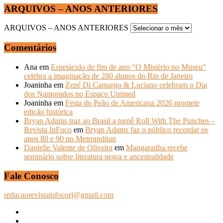
ARQUIVOS – ANOS ANTERIORES
ARQUIVOS – ANOS ANTERIORES
Comentários
Ana
em
Espetáculo de fim de ano “O Mistério no Museu”
celebra a imaginação de 280 alunos do Rio de Janeiro
Joaninha
em
Zezé Di Camargo & Luciano celebram o Dia
dos Namorados no Espaço Unimed
Joaninha
em
Festa do Peão de Americana 2026 promete
edição histórica
Bryan Adams traz ao Brasil a turnê Roll With The Punches –
Revista InFoco
em
Bryan Adams faz o público recordar os
anos 80 e 90 no Metropolitan
Danielle Valente de Oliveira
em
Mangaratiba recebe
seminário sobre literatura negra e ancestralidade
Fale Conosco
redacaorevistainfocorj@gmail.com