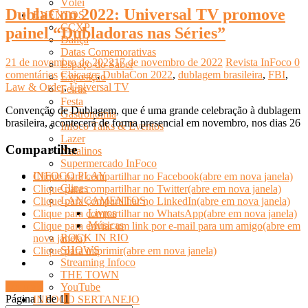
Vôlei
DublaCon 2022: Universal TV promove
EVENTOS
CCXP
painel “Dubladoras nas Séries”
Dança
Datas Comemorativas
21 de novembro de 2022
17 de novembro de 2022
Revista InFoco
0
Espaço do Saber
comentários
Chicago
,
DublaCon 2022
,
dublagem brasileira
,
FBI
,
Exposição
Law & Order
,
Universal TV
Feiras
Festa
Convenção de Dublagem, que é uma grande celebração à dublagem
Gastronomia
brasileira, acontecerá de forma presencial em novembro, nos dias 26
Infoco Talks & Eventos
Lazer
Compartilhe
Natalinos
Supermercado InFoco
INFOCO PLAY
Clique para compartilhar no Facebook(abre em nova janela)
Clipes
Clique para compartilhar no Twitter(abre em nova janela)
LANÇAMENTOS
Clique para compartilhar no LinkedIn(abre em nova janela)
Livros
Clique para compartilhar no WhatsApp(abre em nova janela)
Músicas
Clique para enviar um link por e-mail para um amigo(abre em
ROCK IN RIO
nova janela)
SHOWS
Clique para imprimir(abre em nova janela)
Streaming Infoco
THE TOWN
Ler mais
YouTube
Página 1 de 1
1
INFOCO SERTANEJO