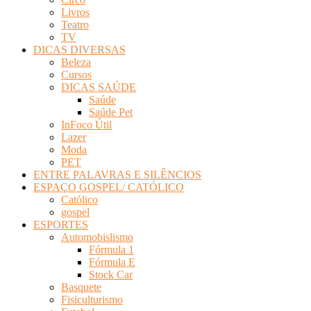
Livros
Teatro
TV
DICAS DIVERSAS
Beleza
Cursos
DICAS SAÚDE
Saúde
Saúde Pet
InFoco Útil
Lazer
Moda
PET
ENTRE PALAVRAS E SILÊNCIOS
ESPAÇO GOSPEL/ CATÓLICO
Católico
gospel
ESPORTES
Automobislismo
Fórmula 1
Fórmula E
Stock Car
Basquete
Fisiculturismo