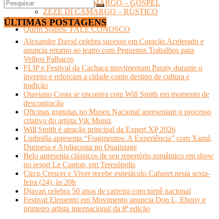
LUCIANO CAMARGO – GOSPEL
ZEZÉ DI CAMARGO – RÚSTICO
TURISMO
ÚLTIMAS POSTAGENS
Quem Somos- FALE CONOSCO
Alexandre David celebra sucesso em Coração Acelerado e
anuncia retorno ao teatro com Pequenos Trabalhos para
Velhos Palhaços
FLIP e Festival da Cachaça movimentam Paraty durante o
inverno e reforçam a cidade como destino de cultura e
tradição
Otaviano Costa se encontra com Will Smith em momento de
descontração
Oficinas gratuitas no Museu Nacional apresentam o processo
criativo do artista Vik Muniz
Will Smith é atração principal da Expert XP 2026
Ludmilla apresenta “Fragmentos: A Experiência” com Xamã,
Duquesa e Ajuliacosta no Qualistage
Belo apresenta clássicos de seu repertório romântico em show
no resort Le Canton, em Teresópolis
Circo Crescer e Viver recebe espetáculo Cabaret nesta sexta-
feira (24), às 20h
Djavan celebra 50 anos de carreira com turnê nacional
Festival Elemento em Movimento anuncia Don L, Ebony e
primeiro artista internacional da 8ª edição