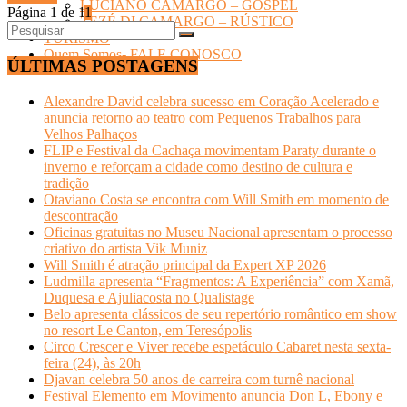
LUCIANO CAMARGO – GOSPEL
Página 1 de 1
1
ZEZÉ DI CAMARGO – RÚSTICO
TURISMO
Quem Somos- FALE CONOSCO
ÚLTIMAS POSTAGENS
Alexandre David celebra sucesso em Coração Acelerado e
anuncia retorno ao teatro com Pequenos Trabalhos para
Velhos Palhaços
FLIP e Festival da Cachaça movimentam Paraty durante o
inverno e reforçam a cidade como destino de cultura e
tradição
Otaviano Costa se encontra com Will Smith em momento de
descontração
Oficinas gratuitas no Museu Nacional apresentam o processo
criativo do artista Vik Muniz
Will Smith é atração principal da Expert XP 2026
Ludmilla apresenta “Fragmentos: A Experiência” com Xamã,
Duquesa e Ajuliacosta no Qualistage
Belo apresenta clássicos de seu repertório romântico em show
no resort Le Canton, em Teresópolis
Circo Crescer e Viver recebe espetáculo Cabaret nesta sexta-
feira (24), às 20h
Djavan celebra 50 anos de carreira com turnê nacional
Festival Elemento em Movimento anuncia Don L, Ebony e