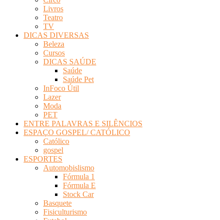
Livros
Teatro
TV
DICAS DIVERSAS
Beleza
Cursos
DICAS SAÚDE
Saúde
Saúde Pet
InFoco Útil
Lazer
Moda
PET
ENTRE PALAVRAS E SILÊNCIOS
ESPAÇO GOSPEL/ CATÓLICO
Católico
gospel
ESPORTES
Automobislismo
Fórmula 1
Fórmula E
Stock Car
Basquete
Fisiculturismo