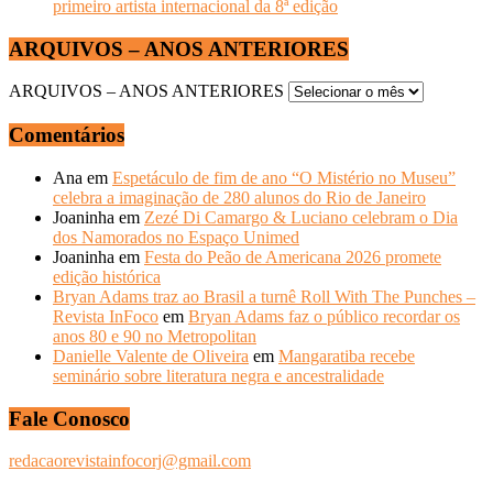
primeiro artista internacional da 8ª edição
ARQUIVOS – ANOS ANTERIORES
ARQUIVOS – ANOS ANTERIORES
Comentários
Ana
em
Espetáculo de fim de ano “O Mistério no Museu”
celebra a imaginação de 280 alunos do Rio de Janeiro
Joaninha
em
Zezé Di Camargo & Luciano celebram o Dia
dos Namorados no Espaço Unimed
Joaninha
em
Festa do Peão de Americana 2026 promete
edição histórica
Bryan Adams traz ao Brasil a turnê Roll With The Punches –
Revista InFoco
em
Bryan Adams faz o público recordar os
anos 80 e 90 no Metropolitan
Danielle Valente de Oliveira
em
Mangaratiba recebe
seminário sobre literatura negra e ancestralidade
Fale Conosco
redacaorevistainfocorj@gmail.com