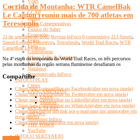
Vôlei
Corrida de Montanha: WTR CamelBak
EVENTOS
CCXP
Le Canton reuniu mais de 700 atletas em
Dança
Teresópolis
Datas Comemorativas
Espaço do Saber
Exposição
21 de setembro de 2022
Revista InFoco
0 comentários
213 Sports
,
Feiras
Speed Eventos Esportivos
,
Teresópolis
,
World Trail Races
,
WTR
Festa
CamelBak Le Canton
Gastronomia
Infoco Talks & Eventos
Na 4ª etapa da temporada da World Trail Races, os três percursos
Lazer
pelas montanhas da região serrana fluminense desafiaram os
Natalinos
Supermercado InFoco
Compartilhe
INFOCO PLAY
Clipes
Clique para compartilhar no Facebook(abre em nova janela)
LANÇAMENTOS
Clique para compartilhar no Twitter(abre em nova janela)
Livros
Clique para compartilhar no LinkedIn(abre em nova janela)
Músicas
Clique para compartilhar no WhatsApp(abre em nova janela)
ROCK IN RIO
Clique para enviar um link por e-mail para um amigo(abre em
SHOWS
nova janela)
Streaming Infoco
Clique para imprimir(abre em nova janela)
THE TOWN
YouTube
INFOCO SERTANEJO
Ler mais