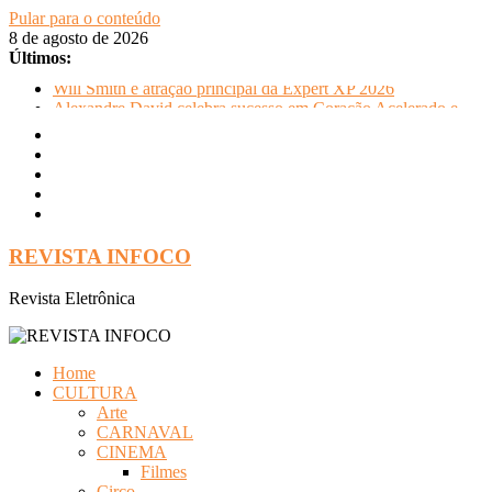
Pular para o conteúdo
8 de agosto de 2026
Últimos:
Will Smith é atração principal da Expert XP 2026
Alexandre David celebra sucesso em Coração Acelerado e
anuncia retorno ao teatro com Pequenos Trabalhos para
Velhos Palhaços
FLIP e Festival da Cachaça movimentam Paraty durante o
inverno e reforçam a cidade como destino de cultura e
tradição
Otaviano Costa se encontra com Will Smith em momento de
descontração
REVISTA INFOCO
Oficinas gratuitas no Museu Nacional apresentam o processo
criativo do artista Vik Muniz
Revista Eletrônica
Home
CULTURA
Arte
CARNAVAL
CINEMA
Filmes
Circo