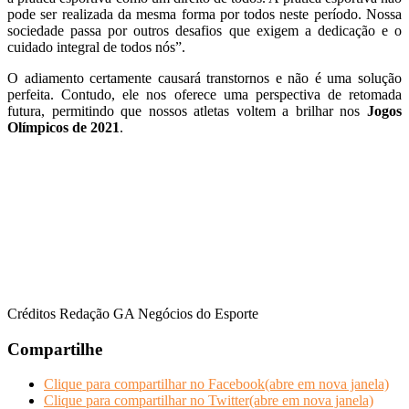
pode ser realizada da mesma forma por todos neste período. Nossa
sociedade passa por outros desafios que exigem a dedicação e o
cuidado integral de todos nós”.
O adiamento certamente causará transtornos e não é uma solução
perfeita. Contudo, ele nos oferece uma perspectiva de retomada
futura, permitindo que nossos atletas voltem a brilhar nos
Jogos
Olímpicos de 2021
.
f
f
f
f
Créditos Redação GA Negócios do Esporte
Compartilhe
Clique para compartilhar no Facebook(abre em nova janela)
Clique para compartilhar no Twitter(abre em nova janela)