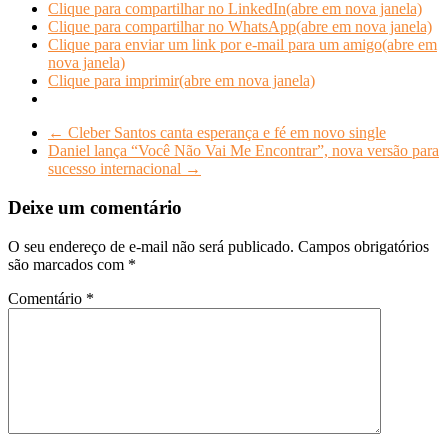
Clique para compartilhar no LinkedIn(abre em nova janela)
Clique para compartilhar no WhatsApp(abre em nova janela)
Clique para enviar um link por e-mail para um amigo(abre em
nova janela)
Clique para imprimir(abre em nova janela)
←
Cleber Santos canta esperança e fé em novo single
Daniel lança “Você Não Vai Me Encontrar”, nova versão para
sucesso internacional
→
Deixe um comentário
O seu endereço de e-mail não será publicado.
Campos obrigatórios
são marcados com
*
Comentário
*