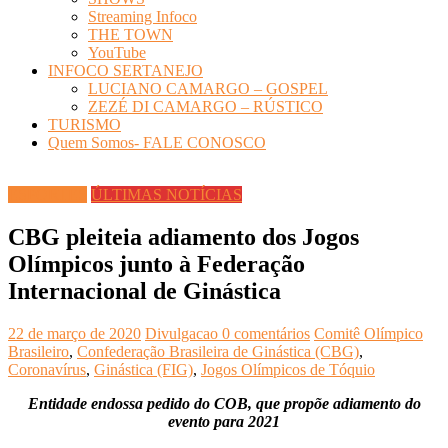
Streaming Infoco
THE TOWN
YouTube
INFOCO SERTANEJO
LUCIANO CAMARGO – GOSPEL
ZEZÉ DI CAMARGO – RÚSTICO
TURISMO
Quem Somos- FALE CONOSCO
ESPORTES
ÚLTIMAS NOTÍCIAS
CBG pleiteia adiamento dos Jogos
Olímpicos junto à Federação
Internacional de Ginástica
22 de março de 2020
Divulgacao
0 comentários
Comitê Olímpico
Brasileiro
,
Confederação Brasileira de Ginástica (CBG)
,
Coronavírus
,
Ginástica (FIG)
,
Jogos Olímpicos de Tóquio
Entidade endossa pedido do COB, que propõe adiamento do
evento para 2021