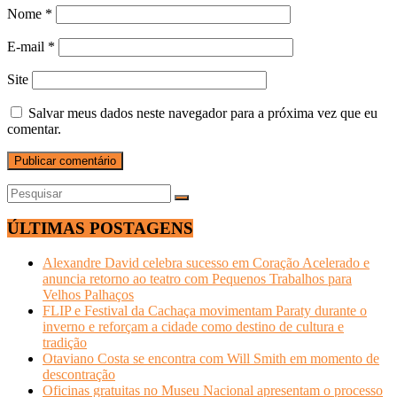
Nome
*
E-mail
*
Site
Salvar meus dados neste navegador para a próxima vez que eu
comentar.
ÚLTIMAS POSTAGENS
Alexandre David celebra sucesso em Coração Acelerado e
anuncia retorno ao teatro com Pequenos Trabalhos para
Velhos Palhaços
FLIP e Festival da Cachaça movimentam Paraty durante o
inverno e reforçam a cidade como destino de cultura e
tradição
Otaviano Costa se encontra com Will Smith em momento de
descontração
Oficinas gratuitas no Museu Nacional apresentam o processo