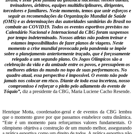
treinadores, árbitros, equipes multidisciplinares, dirigentes,
torcedores e familiares. Neste momento, temos que unir esforços e
seguir as recomendações da Organização Mundial de Saúde
(OMS) e as determinações das autoridades sanitárias do Brasil no
combate ao COVID19. Todos os eventos esportivos previstos no
Calendário Nacional e Internacional da CBG foram suspensos
por tempo indeterminado. Nossos atletas não podem treinar e
estamos impossibilitados de fazer planos de viagens. Neste
momento a crise mundial provocada pela pandemia se impõe
sobre o planejamento anteriormente traçado, que é forçosamente
relegado a um segundo plano. Os Jogos Olímpicos são a
celebração da vida e da amizade entre os povos, e pressupõem os
melhores atletas do mundo no topo de suas performances. No
quadro atual, essa perspectiva é impossível. O evento não pode
jamais nos colocar em risco. Diante de toda essa incerteza, nosso
compromisso é reforçar o pleito pelo adiamento do evento de
Tóquio”,
diz a presidente da CBG, Maria Luciene Cacho Resende.
Henrique Motta, coordenador-geral e de eventos da CBG lembra
que o momento grave por que passamos estabelece outra dinâmica.
“Este é um momento para reforçarmos valores fundamentais. O
olimpismo objetiva a construção de um mundo melhor, assegurando
a prática esportiva como um direito de todos. A prática esportiva não