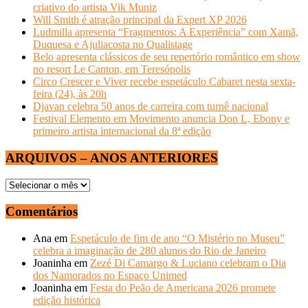
criativo do artista Vik Muniz
Will Smith é atração principal da Expert XP 2026
Ludmilla apresenta “Fragmentos: A Experiência” com Xamã,
Duquesa e Ajuliacosta no Qualistage
Belo apresenta clássicos de seu repertório romântico em show
no resort Le Canton, em Teresópolis
Circo Crescer e Viver recebe espetáculo Cabaret nesta sexta-
feira (24), às 20h
Djavan celebra 50 anos de carreira com turnê nacional
Festival Elemento em Movimento anuncia Don L, Ebony e
primeiro artista internacional da 8ª edição
ARQUIVOS – ANOS ANTERIORES
ARQUIVOS
–
ANOS
Comentários
ANTERIORES
Ana
em
Espetáculo de fim de ano “O Mistério no Museu”
celebra a imaginação de 280 alunos do Rio de Janeiro
Joaninha
em
Zezé Di Camargo & Luciano celebram o Dia
dos Namorados no Espaço Unimed
Joaninha
em
Festa do Peão de Americana 2026 promete
edição histórica