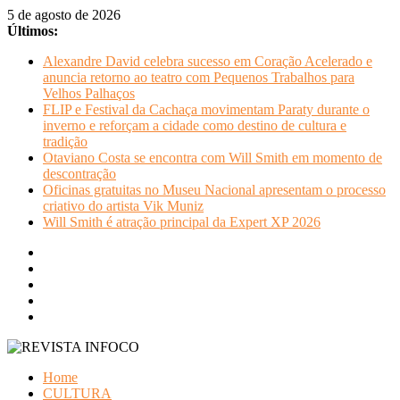
Pular
5 de agosto de 2026
para
Últimos:
o
Alexandre David celebra sucesso em Coração Acelerado e
conteúdo
anuncia retorno ao teatro com Pequenos Trabalhos para
Velhos Palhaços
FLIP e Festival da Cachaça movimentam Paraty durante o
inverno e reforçam a cidade como destino de cultura e
tradição
Otaviano Costa se encontra com Will Smith em momento de
descontração
Oficinas gratuitas no Museu Nacional apresentam o processo
criativo do artista Vik Muniz
Will Smith é atração principal da Expert XP 2026
REVISTA
Home
INFOCO
CULTURA