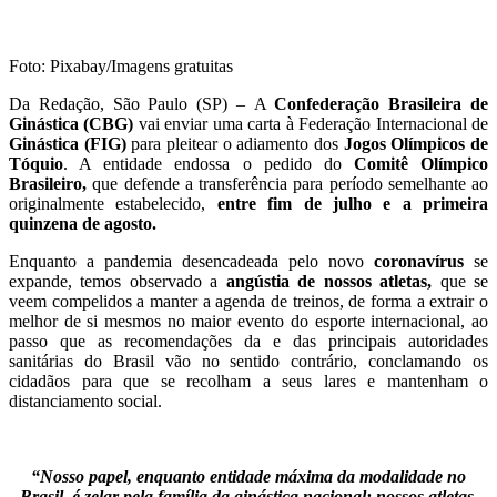
Foto: Pixabay/Imagens gratuitas
Da Redação, São Paulo (SP) – A
Confederação Brasileira de
Ginástica (CBG)
vai enviar uma carta à Federação Internacional de
Ginástica (FIG)
para pleitear o adiamento dos
Jogos Olímpicos de
Tóquio
. A entidade endossa o pedido do
Comitê Olímpico
Brasileiro,
que defende a transferência para período semelhante ao
originalmente estabelecido,
entre fim de julho e a primeira
quinzena de agosto.
Enquanto a pandemia desencadeada pelo novo
coronavírus
se
expande, temos observado a
angústia de nossos atletas,
que se
veem compelidos a manter a agenda de treinos, de forma a extrair o
melhor de si mesmos no maior evento do esporte internacional, ao
passo que as recomendações da
e das principais autoridades
sanitárias do Brasil vão no sentido contrário, conclamando os
cidadãos para que se recolham a seus lares e mantenham o
distanciamento social.
“Nosso papel, enquanto entidade máxima da modalidade no
Brasil, é zelar pela família da ginástica nacional: nossos atletas,