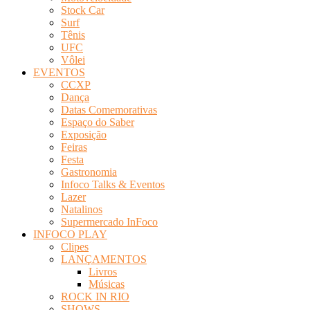
Stock Car
Surf
Tênis
UFC
Vôlei
EVENTOS
CCXP
Dança
Datas Comemorativas
Espaço do Saber
Exposição
Feiras
Festa
Gastronomia
Infoco Talks & Eventos
Lazer
Natalinos
Supermercado InFoco
INFOCO PLAY
Clipes
LANÇAMENTOS
Livros
Músicas
ROCK IN RIO
SHOWS