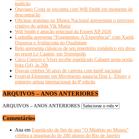
tradição
Otaviano Costa se encontra com Will Smith em momento de
descontração
Oficinas gratuitas no Museu Nacional apresentam o processo
criativo do artista Vik Muniz
Will Smith é atração principal da Expert XP 2026
Ludmilla apresenta “Fragmentos: A Experiência” com Xamã,
Duquesa e Ajuliacosta no Qualistage
Belo apresenta clássicos de seu repertório romântico em show
no resort Le Canton, em Teresópolis
Circo Crescer e Viver recebe espetáculo Cabaret nesta sexta-
feira (24), às 20h
Djavan celebra 50 anos de carreira com turnê nacional
Festival Elemento em Movimento anuncia Don L, Ebony e
primeiro artista internacional da 8ª edição
ARQUIVOS – ANOS ANTERIORES
ARQUIVOS – ANOS ANTERIORES
Comentários
Ana
em
Espetáculo de fim de ano “O Mistério no Museu”
celebra a imaginação de 280 alunos do Rio de Janeiro