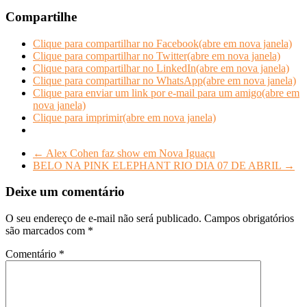
Compartilhe
Clique para compartilhar no Facebook(abre em nova janela)
Clique para compartilhar no Twitter(abre em nova janela)
Clique para compartilhar no LinkedIn(abre em nova janela)
Clique para compartilhar no WhatsApp(abre em nova janela)
Clique para enviar um link por e-mail para um amigo(abre em
nova janela)
Clique para imprimir(abre em nova janela)
←
Alex Cohen faz show em Nova Iguaçu
BELO NA PINK ELEPHANT RIO DIA 07 DE ABRIL
→
Deixe um comentário
O seu endereço de e-mail não será publicado.
Campos obrigatórios
são marcados com
*
Comentário
*