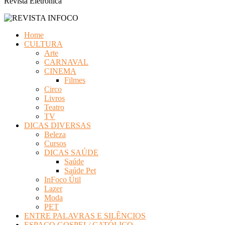
Revista Eletrônica
Home
CULTURA
Arte
CARNAVAL
CINEMA
Filmes
Circo
Livros
Teatro
TV
DICAS DIVERSAS
Beleza
Cursos
DICAS SAÚDE
Saúde
Saúde Pet
InFoco Útil
Lazer
Moda
PET
ENTRE PALAVRAS E SILÊNCIOS
ESPAÇO GOSPEL/ CATÓLICO