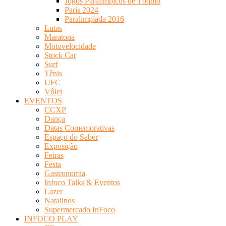
Jogos Paralímpicos de Tóquio
Paris 2024
Paralimpíada 2016
Lutas
Maratona
Motovelocidade
Stock Car
Surf
Tênis
UFC
Vôlei
EVENTOS
CCXP
Dança
Datas Comemorativas
Espaço do Saber
Exposição
Feiras
Festa
Gastronomia
Infoco Talks & Eventos
Lazer
Natalinos
Supermercado InFoco
INFOCO PLAY