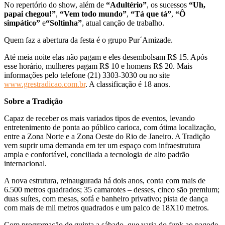
No repertório do show, além de
“Adultério”
, os sucessos
“Uh,
papai chegou!”
,
“Vem todo mundo”
,
“Tá que tá”
,
“Ô
simpático”
e
“Soltinha”
, atual canção de trabalho.
Quem faz a abertura da festa é o grupo Pur´Amizade.
Até meia noite elas não pagam e eles desembolsam R$ 15. Após
esse horário, mulheres pagam R$ 10 e homens R$ 20. Mais
informações pelo telefone (21) 3303-3030 ou no site
www.grestradicao.com.br
. A classificação é 18 anos.
Sobre a Tradição
Capaz de receber os mais variados tipos de eventos, levando
entretenimento de ponta ao público carioca, com ótima localização,
entre a Zona Norte e a Zona Oeste do Rio de Janeiro. A Tradição
vem suprir uma demanda em ter um espaço com infraestrutura
ampla e confortável, conciliada a tecnologia de alto padrão
internacional.
A nova estrutura, reinaugurada há dois anos, conta com mais de
6.500 metros quadrados; 35 camarotes – desses, cinco são premium;
duas suítes, com mesas, sofá e banheiro privativo; pista de dança
com mais de mil metros quadrados e um palco de 18X10 metros.
Com programação de quinta a sábado, que varia do funk ao pagode