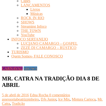
Clipes
LANÇAMENTOS
Livros
Músicas
ROCK IN RIO
SHOWS
Streaming Infoco
THE TOWN
YouTube
INFOCO SERTANEJO
LUCIANO CAMARGO – GOSPEL
ZEZÉ DI CAMARGO – RÚSTICO
TURISMO
Quem Somos- FALE CONOSCO
CARNAVAL
SHOWS
MR. CATRA NA TRADIÇÃO DIA 8 DE
ABRIL
5 de abril de 2016
Edna Rocha
0 comentários
assessoriabeatrizpinheiro
,
DJs Junior
,
Ice Mix
,
Mistura Carioca
,
Mr.
Catra
,
Tradição