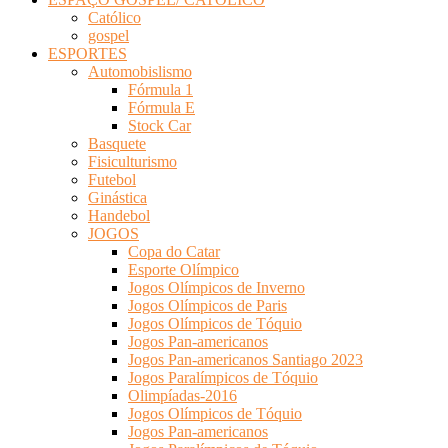
Católico
gospel
ESPORTES
Automobislismo
Fórmula 1
Fórmula E
Stock Car
Basquete
Fisiculturismo
Futebol
Ginástica
Handebol
JOGOS
Copa do Catar
Esporte Olímpico
Jogos Olímpicos de Inverno
Jogos Olímpicos de Paris
Jogos Olímpicos de Tóquio
Jogos Pan-americanos
Jogos Pan-americanos Santiago 2023
Jogos Paralímpicos de Tóquio
Olimpíadas-2016
Jogos Olímpicos de Tóquio
Jogos Pan-americanos