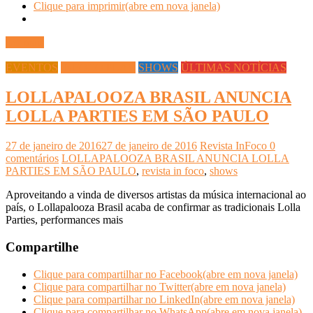
Clique para imprimir(abre em nova janela)
Ler mais
EVENTOS
INFOCO PLAY
SHOWS
ÚLTIMAS NOTÍCIAS
LOLLAPALOOZA BRASIL ANUNCIA
LOLLA PARTIES EM SÃO PAULO
27 de janeiro de 2016
27 de janeiro de 2016
Revista InFoco
0
comentários
LOLLAPALOOZA BRASIL ANUNCIA LOLLA
PARTIES EM SÃO PAULO
,
revista in foco
,
shows
Aproveitando a vinda de diversos artistas da música internacional ao
país, o Lollapalooza Brasil acaba de confirmar as tradicionais Lolla
Parties, performances mais
Compartilhe
Clique para compartilhar no Facebook(abre em nova janela)
Clique para compartilhar no Twitter(abre em nova janela)
Clique para compartilhar no LinkedIn(abre em nova janela)
Clique para compartilhar no WhatsApp(abre em nova janela)