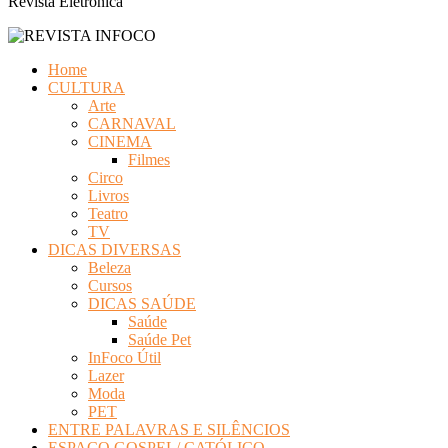
Revista Eletrônica
Home
CULTURA
Arte
CARNAVAL
CINEMA
Filmes
Circo
Livros
Teatro
TV
DICAS DIVERSAS
Beleza
Cursos
DICAS SAÚDE
Saúde
Saúde Pet
InFoco Útil
Lazer
Moda
PET
ENTRE PALAVRAS E SILÊNCIOS
ESPAÇO GOSPEL/ CATÓLICO