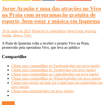
Jorge Aragão é uma das atrações no Vivo
na Praia com programação gratuita de
esporte, bem-estar e música em Ipanema
29 de maio de 2025
Redação
0 comentários
Bem-Estar
,
festival
,
Saúde
,
shows
,
Vivo
A Praia de Ipanema volta a receber o projeto Vivo na Praia,
promovido pela operadora Vivo, que leva ao público
Compartilhe
Clique para compartilhar no Facebook(abre em nova janela)
Clique para compartilhar no Twitter(abre em nova janela)
Clique para compartilhar no LinkedIn(abre em nova janela)
Clique para compartilhar no WhatsApp(abre em nova janela)
Clique para enviar um link por e-mail para um amigo(abre em
nova janela)
Clique para imprimir(abre em nova janela)
Ler mais