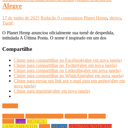
Alegre
17 de junho de 2025
Redação
0 comentários
Planet Hemp
,
shows
,
Turnê;
O Planet Hemp anunciou oficialmente sua turnê de despedida,
intitulada A Última Ponta. O nome é inspirado em um dos
Compartilhe
Clique para compartilhar no Facebook(abre em nova janela)
Clique para compartilhar no Twitter(abre em nova janela)
Clique para compartilhar no LinkedIn(abre em nova janela)
Clique para compartilhar no WhatsApp(abre em nova janela)
Clique para enviar um link por e-mail para um amigo(abre em
nova janela)
Clique para imprimir(abre em nova janela)
Ler mais
CULTURA
DICAS DIVERSAS
INFO ÚTIL
INFOCO
PLAY
Lazer
MÚSICA -
LANÇAMENTOS
Saúde
SHOWS
ÚLTIMAS NOTÍCIAS