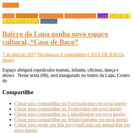
Ler mais
Dança
EVENTOS
Gastronomia
INFOCO PLAY
Lazer
MÚSICA -
LANÇAMENTOS
SHOWS
Bairro da Lapa ganha novo espaço
cultural, “Casa de Baco”
7 de abril de 2017
Divulgacao
0 comentários
CASA DE BACO
,
shows
Espaço abrigará espetáculos teatrais, infantis, oficinas, dança e
shows Nesta sexta (08), será inaugurado no bairro da Lapa, Centro
do
Compartilhe
Clique para compartilhar no Facebook(abre em nova janela)
Clique para compartilhar no Twitter(abre em nova janela)
Clique para compartilhar no LinkedIn(abre em nova janela)
Clique para compartilhar no WhatsApp(abre em nova janela)
Clique para enviar um link por e-mail para um amigo(abre em
nova janela)