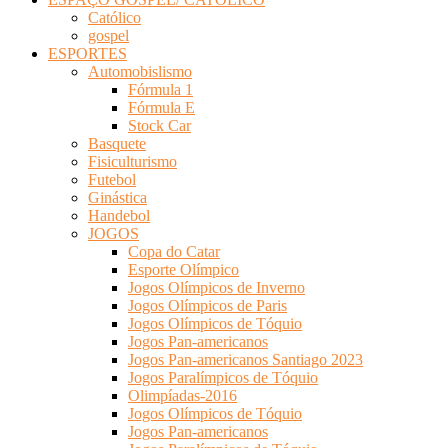
Católico
gospel
ESPORTES
Automobislismo
Fórmula 1
Fórmula E
Stock Car
Basquete
Fisiculturismo
Futebol
Ginástica
Handebol
JOGOS
Copa do Catar
Esporte Olímpico
Jogos Olímpicos de Inverno
Jogos Olímpicos de Paris
Jogos Olímpicos de Tóquio
Jogos Pan-americanos
Jogos Pan-americanos Santiago 2023
Jogos Paralímpicos de Tóquio
Olimpíadas-2016
Jogos Olímpicos de Tóquio
Jogos Pan-americanos