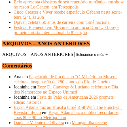
Belo apresenta clássicos de seu repertório romântico em show
no resort Le Canton, em Teresópolis
Circo Crescer e Viver recebe espetáculo Cabaret nesta sexta-
feira (24), às 20h
Djavan celebra 50 anos de carreira com turnê nacional
Festival Elemento em Movimento anuncia Don L, Ebony e
primeiro artista internacional da 8ª edição
ARQUIVOS – ANOS ANTERIORES
ARQUIVOS – ANOS ANTERIORES
Comentários
Ana
em
Espetáculo de fim de ano “O Mistério no Museu”
celebra a imaginação de 280 alunos do Rio de Janeiro
Joaninha
em
Zezé Di Camargo & Luciano celebram o Dia
dos Namorados no Espaço Unimed
Joaninha
em
Festa do Peão de Americana 2026 promete
edição histórica
Bryan Adams traz ao Brasil a turnê Roll With The Punches –
Revista InFoco
em
Bryan Adams faz o público recordar os
anos 80 e 90 no Metropolitan
Danielle Valente de Oliveira
em
Mangaratiba recebe