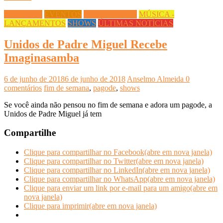
CULTURA
EVENTOS
INFOCO PLAY
MÚSICA -
LANÇAMENTOS
SHOWS
ÚLTIMAS NOTÍCIAS
Unidos de Padre Miguel Recebe
Imaginasamba
6 de junho de 2018
6 de junho de 2018
Anselmo Almeida
0
comentários
fim de semana
,
pagode
,
shows
Se você ainda não pensou no fim de semana e adora um pagode, a
Unidos de Padre Miguel já tem
Compartilhe
Clique para compartilhar no Facebook(abre em nova janela)
Clique para compartilhar no Twitter(abre em nova janela)
Clique para compartilhar no LinkedIn(abre em nova janela)
Clique para compartilhar no WhatsApp(abre em nova janela)
Clique para enviar um link por e-mail para um amigo(abre em
nova janela)
Clique para imprimir(abre em nova janela)