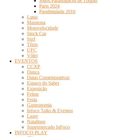
Jogos Paralímpicos de Tóquio
Paris 2024
Paralimpíada 2016
Lutas
Maratona
Motovelocidade
Stock Car
Surf
Tênis
UFC
Vôlei
EVENTOS
CCXP
Dança
Datas Comemorativas
Espaço do Saber
Exposição
Feiras
Festa
Gastronomia
Infoco Talks & Eventos
Lazer
Natalinos
Supermercado InFoco
INFOCO PLAY