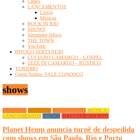
Clipes
LANÇAMENTOS
Livros
Músicas
ROCK IN RIO
SHOWS
Streaming Infoco
THE TOWN
YouTube
INFOCO SERTANEJO
LUCIANO CAMARGO – GOSPEL
ZEZÉ DI CAMARGO – RÚSTICO
TURISMO
Quem Somos- FALE CONOSCO
shows
CULTURA
EVENTOS
INFOCO PLAY
MÚSICA -
LANÇAMENTOS
SHOWS
ÚLTIMAS NOTÍCIAS
Planet Hemp anuncia turnê de despedida
com shows em São Paulo, Rio e Porto