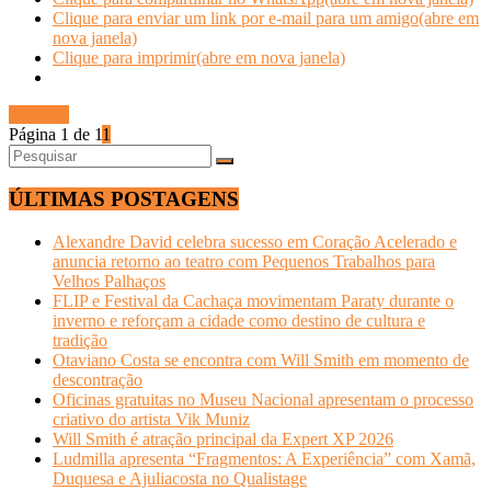
Clique para enviar um link por e-mail para um amigo(abre em
nova janela)
Clique para imprimir(abre em nova janela)
Ler mais
Página 1 de 1
1
ÚLTIMAS POSTAGENS
Alexandre David celebra sucesso em Coração Acelerado e
anuncia retorno ao teatro com Pequenos Trabalhos para
Velhos Palhaços
FLIP e Festival da Cachaça movimentam Paraty durante o
inverno e reforçam a cidade como destino de cultura e
tradição
Otaviano Costa se encontra com Will Smith em momento de
descontração
Oficinas gratuitas no Museu Nacional apresentam o processo
criativo do artista Vik Muniz
Will Smith é atração principal da Expert XP 2026
Ludmilla apresenta “Fragmentos: A Experiência” com Xamã,
Duquesa e Ajuliacosta no Qualistage