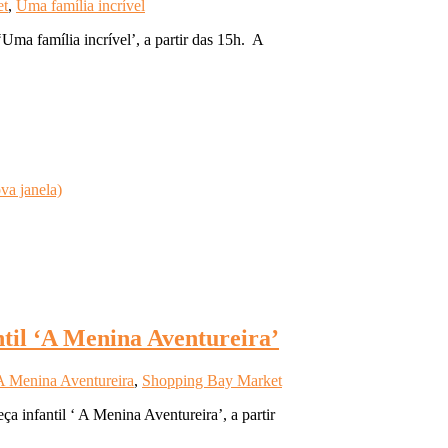
et
,
Uma família incrível
ma família incrível’, a partir das 15h. A
va janela)
til ‘A Menina Aventureira’
A Menina Aventureira
,
Shopping Bay Market
 infantil ‘ A Menina Aventureira’, a partir