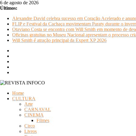
Pular
6 de agosto de 2026
para
Últimos:
o
Alexandre David celebra sucesso em Coração Acelerado e anunci
conteúdo
FLIP e Festival da Cachaça movimentam Paraty durante o inverno
Otaviano Costa se encontra com Will Smith em momento de des
Oficinas gratuitas no Museu Nacional apresentam o processo cria
Will Smith é atração principal da Expert XP 2026
REVISTA
Home
INFOCO
CULTURA
Arte
Revista
CARNAVAL
Eletrônica
CINEMA
Filmes
Circo
Livros