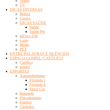
Teatro
TV
DICAS DIVERSAS
Beleza
Cursos
DICAS SAÚDE
Saúde
Saúde Pet
InFoco Útil
Lazer
Moda
PET
ENTRE PALAVRAS E SILÊNCIOS
ESPAÇO GOSPEL/ CATÓLICO
Católico
gospel
ESPORTES
Automobislismo
Fórmula 1
Fórmula E
Stock Car
Basquete
Fisiculturismo
Futebol
Ginástica