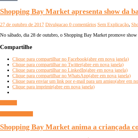
Shopping Bay Market apresenta show da b
27 de outubro de 2017
Divulgacao
0 comentários
Sem Explicação
,
Sh
No sábado, dia 28 de outubro, o Shopping Bay Market promove show d
Compartilhe
Clique para compartilhar no Facebook(abre em nova janela)
Clique para compartilhar no Twitter(abre em nova janela)
Clique para compartilhar no LinkedIn(abre em nova janela)
Clique para compartilhar no WhatsApp(abre em nova janela)
Clique para enviar um link por e-mail para um amigo(abre em no
Clique para imprimir(abre em nova janela)
Ler mais
INFOCO PLAY
Shopping Bay Market anima a criançada co