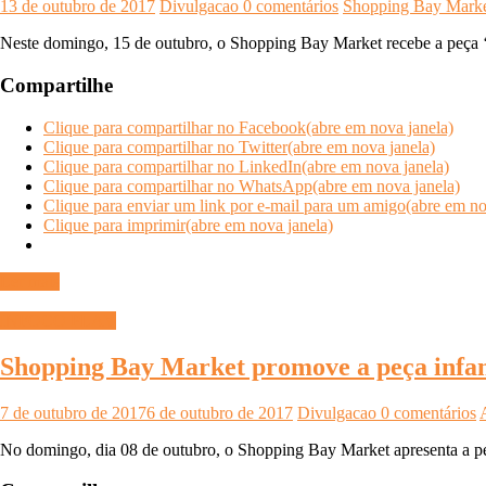
13 de outubro de 2017
Divulgacao
0 comentários
Shopping Bay Mark
Neste domingo, 15 de outubro, o Shopping Bay Market recebe a peça ‘U
Compartilhe
Clique para compartilhar no Facebook(abre em nova janela)
Clique para compartilhar no Twitter(abre em nova janela)
Clique para compartilhar no LinkedIn(abre em nova janela)
Clique para compartilhar no WhatsApp(abre em nova janela)
Clique para enviar um link por e-mail para um amigo(abre em no
Clique para imprimir(abre em nova janela)
Ler mais
INFOCO PLAY
Shopping Bay Market promove a peça infan
7 de outubro de 2017
6 de outubro de 2017
Divulgacao
0 comentários
No domingo, dia 08 de outubro, o Shopping Bay Market apresenta a peça