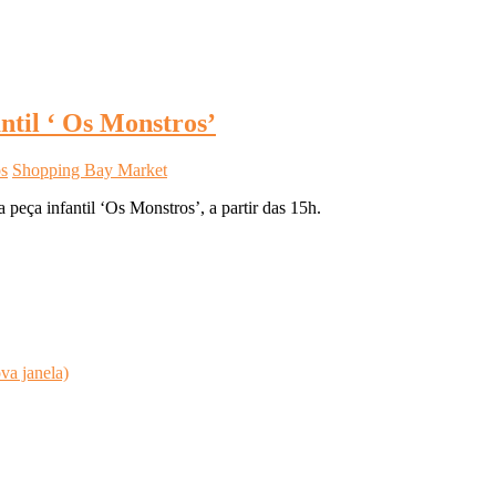
ntil ‘ Os Monstros’
os
Shopping Bay Market
peça infantil ‘Os Monstros’, a partir das 15h.
va janela)