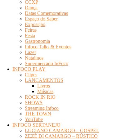
CCXP
Dança
Datas Comemorativas
Espaço do Saber
Exposição
Feiras
Festa
Gastronomia
Infoco Talks & Eventos
Lazer
Natalinos
Supermercado InFoco
INFOCO PLAY
Clipes
LANÇAMENTOS
Livros
Músicas
ROCK IN RIO
SHOWS
Streaming Infoco
THE TOWN
YouTube
INFOCO SERTANEJO
LUCIANO CAMARGO – GOSPEL
ZEZÉ DI CAMARGO – RÚSTICO