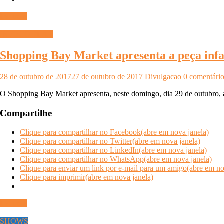
Ler mais
INFOCO PLAY
Shopping Bay Market apresenta a peça infa
28 de outubro de 2017
27 de outubro de 2017
Divulgacao
0 comentári
O Shopping Bay Market apresenta, neste domingo, dia 29 de outubro, a 
Compartilhe
Clique para compartilhar no Facebook(abre em nova janela)
Clique para compartilhar no Twitter(abre em nova janela)
Clique para compartilhar no LinkedIn(abre em nova janela)
Clique para compartilhar no WhatsApp(abre em nova janela)
Clique para enviar um link por e-mail para um amigo(abre em no
Clique para imprimir(abre em nova janela)
Ler mais
SHOWS