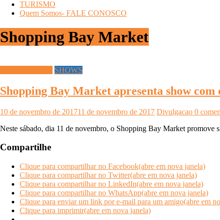
TURISMO
Quem Somos- FALE CONOSCO
Shopping Bay Market
INFOCO PLAY
SHOWS
Shopping Bay Market apresenta show com o
10 de novembro de 2017
11 de novembro de 2017
Divulgacao
0 comen
Neste sábado, dia 11 de novembro, o Shopping Bay Market promove sho
Compartilhe
Clique para compartilhar no Facebook(abre em nova janela)
Clique para compartilhar no Twitter(abre em nova janela)
Clique para compartilhar no LinkedIn(abre em nova janela)
Clique para compartilhar no WhatsApp(abre em nova janela)
Clique para enviar um link por e-mail para um amigo(abre em no
Clique para imprimir(abre em nova janela)