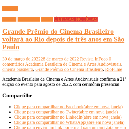
Ler mais
Cinema
CULTURA
Filmes
ÚLTIMAS NOTÍCIAS
Grande Prêmio do Cinema Brasileiro
voltará ao Rio depois de três anos em São
Paulo
30 de março de 2022
28 de março de 2022
Revista InFoco
0
comentários
Academia Brasileira de Cinema e Artes Audiovisuais
,
cinema brasileiro
,
Grande Prêmio do Cinema Brasileiro
,
RioFilme
Academia Brasileira de Cinema e Artes Audiovisuais confirma a 21ª
edição do evento para agosto de 2022, com cerimônia presencial
Compartilhe
Clique para compartilhar no Facebook(abre em nova janela)
Clique para compartilhar no Twitter(abre em nova janela)
Clique para compartilhar no LinkedIn(abre em nova janela)
Clique para compartilhar no WhatsApp(abre em nova janela)
Clique para enviar um link por e-mail para um amigo(abre em