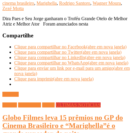
cinema brasileiro
,
Marighella
,
Rodrigo Santoro
,
Wagner Moura
,
Zezé Motta
Dira Paes e Seu Jorge ganharam o Troféu Grande Otelo de Melhor
Atriz e Melhor Ator Foram anunciados nesta
Compartilhe
Clique para compartilhar no Facebook(abre em nova janela)
Clique para compartilhar no Twitter(abre em nova janela)
Clique para compartilhar no LinkedIn(abre em nova janela)
Clique para compartilhar no WhatsApp(abre em nova janela)
Clique para enviar um link por e-mail para um amigo(abre em
nova janela)
Clique para imprimir(abre em nova janela)
Ler mais
Cinema
CULTURA
Filmes
ÚLTIMAS NOTÍCIAS
Globo Filmes leva 15 prêmios no GP do
Cinema Brasileiro e “Marighella”é o