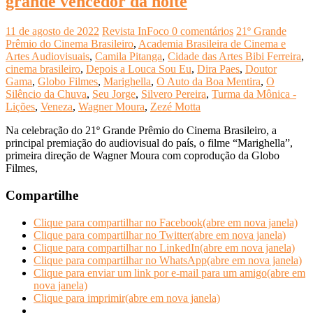
grande vencedor da noite
11 de agosto de 2022
Revista InFoco
0 comentários
21º Grande
Prêmio do Cinema Brasileiro
,
Academia Brasileira de Cinema e
Artes Audiovisuais
,
Camila Pitanga
,
Cidade das Artes Bibi Ferreira
,
cinema brasileiro
,
Depois a Louca Sou Eu
,
Dira Paes
,
Doutor
Gama
,
Globo Filmes
,
Marighella
,
O Auto da Boa Mentira
,
O
Silêncio da Chuva
,
Seu Jorge
,
Silvero Pereira
,
Turma da Mônica -
Lições
,
Veneza
,
Wagner Moura
,
Zezé Motta
Na celebração do 21º Grande Prêmio do Cinema Brasileiro, a
principal premiação do audiovisual do país, o filme “Marighella”,
primeira direção de Wagner Moura com coprodução da Globo
Filmes,
Compartilhe
Clique para compartilhar no Facebook(abre em nova janela)
Clique para compartilhar no Twitter(abre em nova janela)
Clique para compartilhar no LinkedIn(abre em nova janela)
Clique para compartilhar no WhatsApp(abre em nova janela)
Clique para enviar um link por e-mail para um amigo(abre em
nova janela)
Clique para imprimir(abre em nova janela)