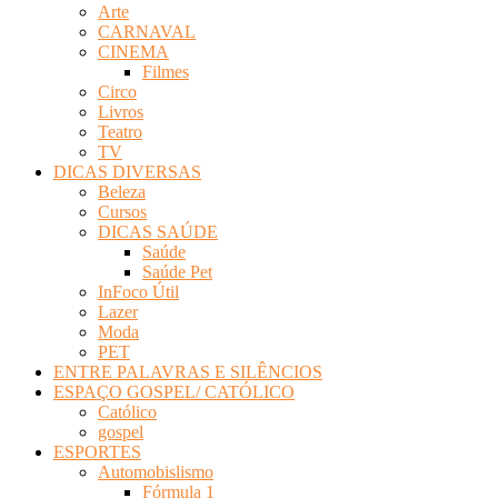
Arte
Revista
CARNAVAL
Eletrônica
CINEMA
Filmes
Circo
Livros
Teatro
TV
DICAS DIVERSAS
Beleza
Cursos
DICAS SAÚDE
Saúde
Saúde Pet
InFoco Útil
Lazer
Moda
PET
ENTRE PALAVRAS E SILÊNCIOS
ESPAÇO GOSPEL/ CATÓLICO
Católico
gospel
ESPORTES
Automobislismo
Fórmula 1