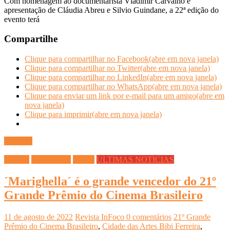
Com homenagem ao documentarista Vladimir Carvalho e
apresentação de Cláudia Abreu e Silvio Guindane, a 22ª edição do
evento terá
Compartilhe
Clique para compartilhar no Facebook(abre em nova janela)
Clique para compartilhar no Twitter(abre em nova janela)
Clique para compartilhar no LinkedIn(abre em nova janela)
Clique para compartilhar no WhatsApp(abre em nova janela)
Clique para enviar um link por e-mail para um amigo(abre em
nova janela)
Clique para imprimir(abre em nova janela)
Ler mais
Cinema
CULTURA
Filmes
ÚLTIMAS NOTÍCIAS
´Marighella´ é o grande vencedor do 21º
Grande Prêmio do Cinema Brasileiro
11 de agosto de 2022
Revista InFoco
0 comentários
21º Grande
Prêmio do Cinema Brasileiro
,
Cidade das Artes Bibi Ferreira
,