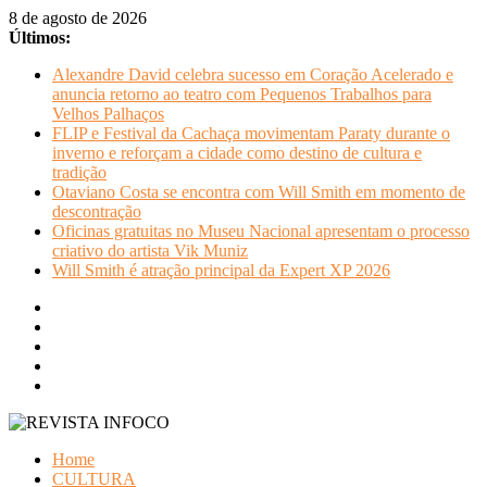
Pular
8 de agosto de 2026
para
Últimos:
o
Alexandre David celebra sucesso em Coração Acelerado e
conteúdo
anuncia retorno ao teatro com Pequenos Trabalhos para
Velhos Palhaços
FLIP e Festival da Cachaça movimentam Paraty durante o
inverno e reforçam a cidade como destino de cultura e
tradição
Otaviano Costa se encontra com Will Smith em momento de
descontração
Oficinas gratuitas no Museu Nacional apresentam o processo
criativo do artista Vik Muniz
Will Smith é atração principal da Expert XP 2026
REVISTA
Home
INFOCO
CULTURA