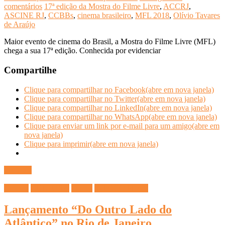
comentários
17ª edição da Mostra do Filme Livre
,
ACCRJ
,
ASCINE RJ
,
CCBBs
,
cinema brasileiro
,
MFL 2018
,
Olívio Tavares
de Araújo
Maior evento de cinema do Brasil, a Mostra do Filme Livre (MFL)
chega a sua 17ª edição. Conhecida por evidenciar
Compartilhe
Clique para compartilhar no Facebook(abre em nova janela)
Clique para compartilhar no Twitter(abre em nova janela)
Clique para compartilhar no LinkedIn(abre em nova janela)
Clique para compartilhar no WhatsApp(abre em nova janela)
Clique para enviar um link por e-mail para um amigo(abre em
nova janela)
Clique para imprimir(abre em nova janela)
Ler mais
Cinema
CULTURA
Filmes
INFOCO PLAY
Lançamento “Do Outro Lado do
Atlântico” no Rio de Janeiro