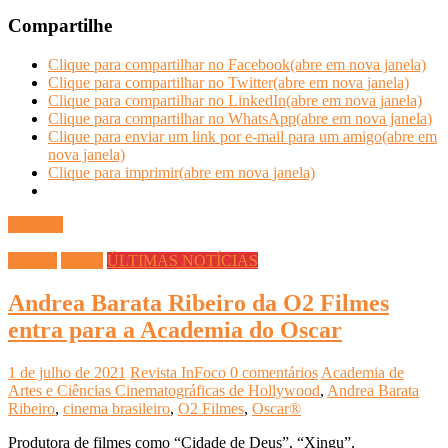
Compartilhe
Clique para compartilhar no Facebook(abre em nova janela)
Clique para compartilhar no Twitter(abre em nova janela)
Clique para compartilhar no LinkedIn(abre em nova janela)
Clique para compartilhar no WhatsApp(abre em nova janela)
Clique para enviar um link por e-mail para um amigo(abre em
nova janela)
Clique para imprimir(abre em nova janela)
Ler mais
Cinema
Filmes
ÚLTIMAS NOTÍCIAS
Andrea Barata Ribeiro da O2 Filmes
entra para a Academia do Oscar
1 de julho de 2021
Revista InFoco
0 comentários
Academia de
Artes e Ciências Cinematográficas de Hollywood
,
Andrea Barata
Ribeiro
,
cinema brasileiro
,
O2 Filmes
,
Oscar®
Produtora de filmes como “Cidade de Deus”, “Xingu”,