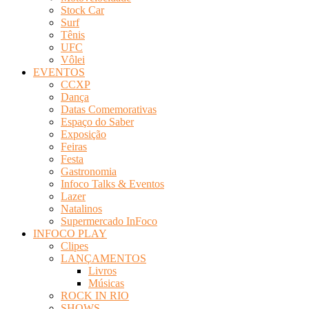
Stock Car
Surf
Tênis
UFC
Vôlei
EVENTOS
CCXP
Dança
Datas Comemorativas
Espaço do Saber
Exposição
Feiras
Festa
Gastronomia
Infoco Talks & Eventos
Lazer
Natalinos
Supermercado InFoco
INFOCO PLAY
Clipes
LANÇAMENTOS
Livros
Músicas
ROCK IN RIO
SHOWS