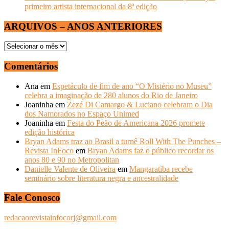
primeiro artista internacional da 8ª edição
ARQUIVOS – ANOS ANTERIORES
ARQUIVOS
–
ANOS
Comentários
ANTERIORES
Ana
em
Espetáculo de fim de ano “O Mistério no Museu”
celebra a imaginação de 280 alunos do Rio de Janeiro
Joaninha
em
Zezé Di Camargo & Luciano celebram o Dia
dos Namorados no Espaço Unimed
Joaninha
em
Festa do Peão de Americana 2026 promete
edição histórica
Bryan Adams traz ao Brasil a turnê Roll With The Punches –
Revista InFoco
em
Bryan Adams faz o público recordar os
anos 80 e 90 no Metropolitan
Danielle Valente de Oliveira
em
Mangaratiba recebe
seminário sobre literatura negra e ancestralidade
Fale Conosco
redacaorevistainfocorj@gmail.com