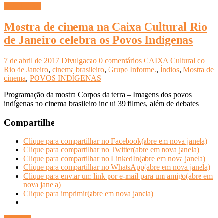
CULTURA
Mostra de cinema na Caixa Cultural Rio
de Janeiro celebra os Povos Indígenas
7 de abril de 2017
Divulgacao
0 comentários
CAIXA Cultural do
Rio de Janeiro
,
cinema brasileiro
,
Grupo Informe.
,
Índios
,
Mostra de
cinema
,
POVOS INDÍGENAS
Programação da mostra Corpos da terra – Imagens dos povos
indígenas no cinema brasileiro inclui 39 filmes, além de debates
Compartilhe
Clique para compartilhar no Facebook(abre em nova janela)
Clique para compartilhar no Twitter(abre em nova janela)
Clique para compartilhar no LinkedIn(abre em nova janela)
Clique para compartilhar no WhatsApp(abre em nova janela)
Clique para enviar um link por e-mail para um amigo(abre em
nova janela)
Clique para imprimir(abre em nova janela)