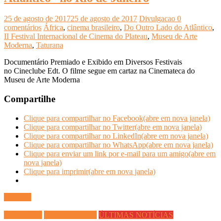
25 de agosto de 2017
25 de agosto de 2017
Divulgacao
0
comentários
África
,
cinema brasileiro
,
Do Outro Lado do Atlântico
,
II Festival Internacional de Cinema do Plateau
,
Museu de Arte
Moderna
,
Taturana
Documentário Premiado e Exibido em Diversos Festivais
no Cineclube Edt. O filme segue em cartaz na Cinemateca do
Museu de Arte Moderna
Compartilhe
Clique para compartilhar no Facebook(abre em nova janela)
Clique para compartilhar no Twitter(abre em nova janela)
Clique para compartilhar no LinkedIn(abre em nova janela)
Clique para compartilhar no WhatsApp(abre em nova janela)
Clique para enviar um link por e-mail para um amigo(abre em
nova janela)
Clique para imprimir(abre em nova janela)
Ler mais
CULTURA
INFOCO PLAY
ÚLTIMAS NOTÍCIAS