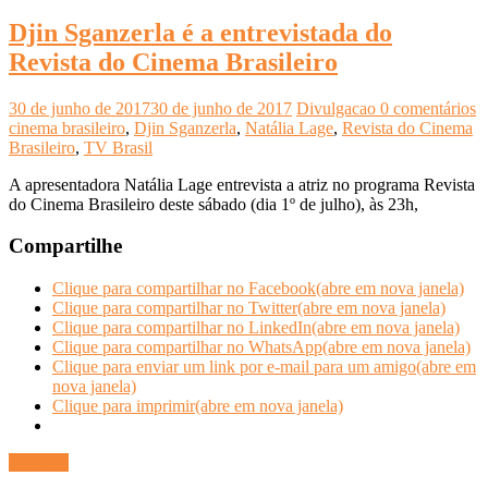
Djin Sganzerla é a entrevistada do
Revista do Cinema Brasileiro
30 de junho de 2017
30 de junho de 2017
Divulgacao
0 comentários
cinema brasileiro
,
Djin Sganzerla
,
Natália Lage
,
Revista do Cinema
Brasileiro
,
TV Brasil
A apresentadora Natália Lage entrevista a atriz no programa Revista
do Cinema Brasileiro deste sábado (dia 1º de julho), às 23h,
Compartilhe
Clique para compartilhar no Facebook(abre em nova janela)
Clique para compartilhar no Twitter(abre em nova janela)
Clique para compartilhar no LinkedIn(abre em nova janela)
Clique para compartilhar no WhatsApp(abre em nova janela)
Clique para enviar um link por e-mail para um amigo(abre em
nova janela)
Clique para imprimir(abre em nova janela)
Ler mais