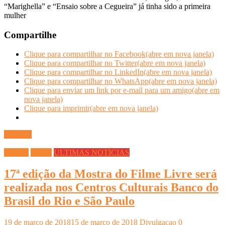
“Marighella” e “Ensaio sobre a Cegueira” já tinha sido a primeira
mulher
Compartilhe
Clique para compartilhar no Facebook(abre em nova janela)
Clique para compartilhar no Twitter(abre em nova janela)
Clique para compartilhar no LinkedIn(abre em nova janela)
Clique para compartilhar no WhatsApp(abre em nova janela)
Clique para enviar um link por e-mail para um amigo(abre em
nova janela)
Clique para imprimir(abre em nova janela)
Ler mais
Cinema
Filmes
ÚLTIMAS NOTÍCIAS
17ª edição da Mostra do Filme Livre será
realizada nos Centros Culturais Banco do
Brasil do Rio e São Paulo
19 de março de 2018
15 de março de 2018
Divulgacao
0