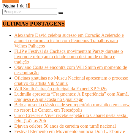
Ler mais
Página 1 de 1
1
ÚLTIMAS POSTAGENS
Alexandre David celebra sucesso em Coração Acelerado e
anuncia retorno ao teatro com Pequenos Trabalhos para
Velhos Palhaços
FLIP e Festival da Cachaça movimentam Paraty durante o
inverno e reforçam a cidade como destino de cultura e
tradição
Otaviano Costa se encontra com Will Smith em momento de
descontração
Oficinas gratuitas no Museu Nacional apresentam o processo
criativo do artista Vik Muniz
Will Smith é atração principal da Expert XP 2026
Ludmilla apresenta “Fragmentos: A Experiência” com Xamã,
Duquesa e Ajuliacosta no Qualistage
Belo apresenta clássicos de seu repertório romântico em show
no resort Le Canton, em Teresópolis
Circo Crescer e Viver recebe espetáculo Cabaret nesta sexta-
feira (24), às 20h
Djavan celebra 50 anos de carreira com turnê nacional
Festival Elemento em Movimento anuncia Don L, Ebony e