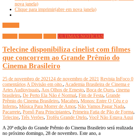
nova janela)
Clique para imprimir(abre em nova janela)
Ler mais
Cinema
CULTURA
Filmes
ÚLTIMAS NOTÍCIAS
Telecine disponibiliza cinelist com filmes
que concorrem ao Grande Prêmio do
Cinema Brasileiro
25 de novembro de 2021
24 de novembro de 2021
Revista InFoco
0
comentários
A Divisão em oito.
,
Academia Brasileira de Cinema e
Artes Audiovisuais
,
Aos Olhos de Ernesto
,
Boca de Ouro
,
cinema
brasileiro
,
De Perto Ela Não é Normal
,
Fim de Festa
,
Grande
Prêmio do Cinema Brasileiro
,
Macabro
,
Monos: Entre O Céu e o
Inferno
,
Música Para Morrer de Amor
,
Não Vamos Pagar Nada
,
Pacarrete
,
Pornô Para Principiantes
,
Primeira Fatia de Pão de Forma
,
Telecine
,
Três Verões
,
Troféu Grande Otelo
,
Você Não Estava Aqui
A 20ª edição do Grande Prêmio do Cinema Brasileiro será realizada
no próximo domingo, 28 de novembro. Este ano, a