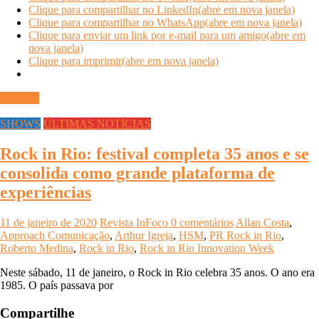
Clique para compartilhar no LinkedIn(abre em nova janela)
Clique para compartilhar no WhatsApp(abre em nova janela)
Clique para enviar um link por e-mail para um amigo(abre em
nova janela)
Clique para imprimir(abre em nova janela)
Ler mais
SHOWS
ÚLTIMAS NOTÍCIAS
Rock in Rio: festival completa 35 anos e se
consolida como grande plataforma de
experiências
11 de janeiro de 2020
Revista InFoco
0 comentários
Allan Costa
,
Approach Comunicação
,
Arthur Igreja
,
HSM
,
PR Rock in Rio
,
Roberto Medina
,
Rock in Rio
,
Rock in Rio Innovation Week
Neste sábado, 11 de janeiro, o Rock in Rio celebra 35 anos. O ano era
1985. O país passava por
Compartilhe