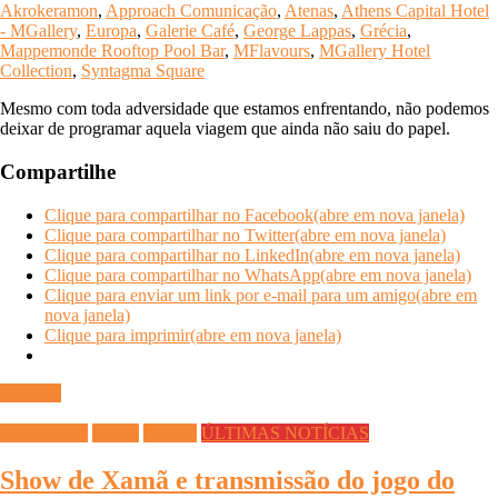
Akrokeramon
,
Approach Comunicação
,
Atenas
,
Athens Capital Hotel
- MGallery
,
Europa
,
Galerie Café
,
George Lappas
,
Grécia
,
Mappemonde Rooftop Pool Bar
,
MFlavours
,
MGallery Hotel
Collection
,
Syntagma Square
Mesmo com toda adversidade que estamos enfrentando, não podemos
deixar de programar aquela viagem que ainda não saiu do papel.
Compartilhe
Clique para compartilhar no Facebook(abre em nova janela)
Clique para compartilhar no Twitter(abre em nova janela)
Clique para compartilhar no LinkedIn(abre em nova janela)
Clique para compartilhar no WhatsApp(abre em nova janela)
Clique para enviar um link por e-mail para um amigo(abre em
nova janela)
Clique para imprimir(abre em nova janela)
Ler mais
ESPORTES
Filmes
Futebol
ÚLTIMAS NOTÍCIAS
Show de Xamã e transmissão do jogo do