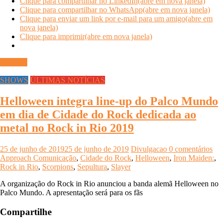
Clique para compartilhar no LinkedIn(abre em nova janela)
Clique para compartilhar no WhatsApp(abre em nova janela)
Clique para enviar um link por e-mail para um amigo(abre em
nova janela)
Clique para imprimir(abre em nova janela)
Ler mais
SHOWS
ÚLTIMAS NOTÍCIAS
Helloween integra line-up do Palco Mundo
em dia de Cidade do Rock dedicada ao
metal no Rock in Rio 2019
25 de junho de 2019
25 de junho de 2019
Divulgacao
0 comentários
Approach Comunicação
,
Cidade do Rock
,
Helloween
,
Iron Maiden:
,
Rock in Rio
,
Scorpions
,
Sepultura
,
Slayer
A organização do Rock in Rio anunciou a banda alemã Helloween no
Palco Mundo. A apresentação será para os fãs
Compartilhe