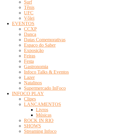
Surf
Tênis
UFC
Vôlei
EVENTOS
CCXP
Dança
Datas Comemorativas
Espaço do Saber
Exposição
Feiras
Festa
Gastronomia
Infoco Talks & Eventos
Lazer
Natalinos
Supermercado InFoco
INFOCO PLAY
Clipes
LANÇAMENTOS
Livros
Músicas
ROCK IN RIO
SHOWS
Streaming Infoco