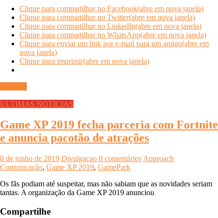
Clique para compartilhar no Facebook(abre em nova janela)
Clique para compartilhar no Twitter(abre em nova janela)
Clique para compartilhar no LinkedIn(abre em nova janela)
Clique para compartilhar no WhatsApp(abre em nova janela)
Clique para enviar um link por e-mail para um amigo(abre em
nova janela)
Clique para imprimir(abre em nova janela)
Ler mais
ÚLTIMAS NOTÍCIAS
Game XP 2019 fecha parceria com Fortnite
e anuncia pacotão de atrações
8 de junho de 2019
Divulgacao
0 comentários
Approach
Comunicação
,
Game XP 2019
,
GamePark
Os fãs podiam até suspeitar, mas não sabiam que as novidades seriam
tantas. A organização da Game XP 2019 anunciou
Compartilhe