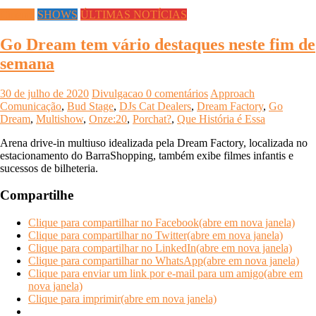
Cinema
SHOWS
ÚLTIMAS NOTÍCIAS
Go Dream tem vário destaques neste fim de
semana
30 de julho de 2020
Divulgacao
0 comentários
Approach
Comunicação
,
Bud Stage
,
DJs Cat Dealers
,
Dream Factory
,
Go
Dream
,
Multishow
,
Onze:20
,
Porchat?
,
Que História é Essa
Arena drive-in multiuso idealizada pela Dream Factory, localizada no
estacionamento do BarraShopping, também exibe filmes infantis e
sucessos de bilheteria.
Compartilhe
Clique para compartilhar no Facebook(abre em nova janela)
Clique para compartilhar no Twitter(abre em nova janela)
Clique para compartilhar no LinkedIn(abre em nova janela)
Clique para compartilhar no WhatsApp(abre em nova janela)
Clique para enviar um link por e-mail para um amigo(abre em
nova janela)
Clique para imprimir(abre em nova janela)