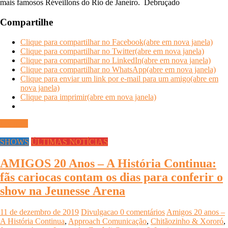
mais famosos Réveillons do Rio de Janeiro. Debruçado
Compartilhe
Clique para compartilhar no Facebook(abre em nova janela)
Clique para compartilhar no Twitter(abre em nova janela)
Clique para compartilhar no LinkedIn(abre em nova janela)
Clique para compartilhar no WhatsApp(abre em nova janela)
Clique para enviar um link por e-mail para um amigo(abre em
nova janela)
Clique para imprimir(abre em nova janela)
Ler mais
SHOWS
ÚLTIMAS NOTÍCIAS
AMIGOS 20 Anos – A História Continua:
fãs cariocas contam os dias para conferir o
show na Jeunesse Arena
11 de dezembro de 2019
Divulgacao
0 comentários
Amigos 20 anos –
A História Continua
,
Approach Comunicação
,
Chitãozinho & Xororó
,