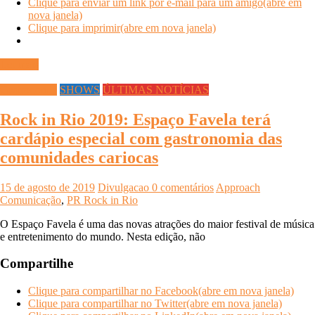
Clique para enviar um link por e-mail para um amigo(abre em
nova janela)
Clique para imprimir(abre em nova janela)
Ler mais
Gastronomia
SHOWS
ÚLTIMAS NOTÍCIAS
Rock in Rio 2019: Espaço Favela terá
cardápio especial com gastronomia das
comunidades cariocas
15 de agosto de 2019
Divulgacao
0 comentários
Approach
Comunicação
,
PR Rock in Rio
O Espaço Favela é uma das novas atrações do maior festival de música
e entretenimento do mundo. Nesta edição, não
Compartilhe
Clique para compartilhar no Facebook(abre em nova janela)
Clique para compartilhar no Twitter(abre em nova janela)