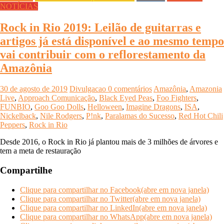
NOTÍCIAS
Rock in Rio 2019: Leilão de guitarras e
artigos já está disponível e ao mesmo tempo
vai contribuir com o reflorestamento da
Amazônia
30 de agosto de 2019
Divulgacao
0 comentários
Amazônia
,
Amazonia
Live
,
Approach Comunicação
,
Black Eyed Peas
,
Foo Fighters
,
FUNBIO
,
Goo Goo Dolls
,
Helloween
,
Imagine Dragons
,
ISA
,
Nickelback
,
Nile Rodgers
,
P!nk
,
Paralamas do Sucesso
,
Red Hot Chili
Peppers
,
Rock in Rio
Desde 2016, o Rock in Rio já plantou mais de 3 milhões de árvores e
tem a meta de restauração
Compartilhe
Clique para compartilhar no Facebook(abre em nova janela)
Clique para compartilhar no Twitter(abre em nova janela)
Clique para compartilhar no LinkedIn(abre em nova janela)
Clique para compartilhar no WhatsApp(abre em nova janela)