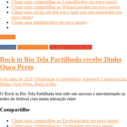
Clique para compartilhar no LinkedIn(abre em nova janela)
Clique para compartilhar no WhatsApp(abre em nova janela)
Clique para enviar um link por e-mail para um amigo(abre em
nova janela)
Clique para imprimir(abre em nova janela)
Ler mais
SHOWS
Streaming Infoco
ÚLTIMAS NOTÍCIAS
Rock in Rio Tela Partilhada recebe Dinho
Ouro Preto
4 de maio de 2020
Divulgacao
0 comentários
Approach Comunicação
,
Dinho Ouro Preto
,
Rock in Rio
O Rock in Rio Tela Partilhada tem sido um sucesso e movimentado as
redes do festival com muita interação entre
Compartilhe
Clique para compartilhar no Facebook(abre em nova janela)
Clique para compartilhar no Twitter(abre em nova janela)