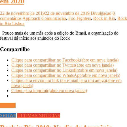
em 2020
22 de novembro de 2019
22 de novembro de 2019
Divulgacao
0
comentários
Approach Comunicação
,
Foo Fighters
,
Rock in Rio
,
Rock
in Rio Lisboa
Pouco mais de um mês após a edição do Brasil, a organização do
festival dá início aos anúncios do Rock
Compartilhe
Clique para compartilhar no Facebook(abre em nova janela)
Clique para compartilhar no Twitter(abre em nova janela)
Clique para compartilhar no LinkedIn(abre em nova janela)
Clique para compartilhar no WhatsApp(abre em nova janela)
Clique para enviar um link por e-mail para um amigo(abre em
nova janela)
Clique para imprimir(abre em nova janela)
Ler mais
SHOWS
ÚLTIMAS NOTÍCIAS