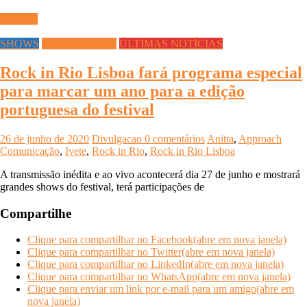
Ler mais
SHOWS
Streaming Infoco
ÚLTIMAS NOTÍCIAS
Rock in Rio Lisboa fará programa especial
para marcar um ano para a edição
portuguesa do festival
26 de junho de 2020
Divulgacao
0 comentários
Anitta
,
Approach
Comunicação
,
Ivete
,
Rock in Rio
,
Rock in Rio Lisboa
A transmissão inédita e ao vivo acontecerá dia 27 de junho e mostrará
grandes shows do festival, terá participações de
Compartilhe
Clique para compartilhar no Facebook(abre em nova janela)
Clique para compartilhar no Twitter(abre em nova janela)
Clique para compartilhar no LinkedIn(abre em nova janela)
Clique para compartilhar no WhatsApp(abre em nova janela)
Clique para enviar um link por e-mail para um amigo(abre em
nova janela)