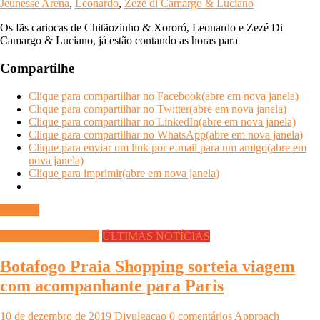
Jeunesse Arena
,
Leonardo
,
Zezé di Camargo & Luciano
Os fãs cariocas de Chitãozinho & Xororó, Leonardo e Zezé Di
Camargo & Luciano, já estão contando as horas para
Compartilhe
Clique para compartilhar no Facebook(abre em nova janela)
Clique para compartilhar no Twitter(abre em nova janela)
Clique para compartilhar no LinkedIn(abre em nova janela)
Clique para compartilhar no WhatsApp(abre em nova janela)
Clique para enviar um link por e-mail para um amigo(abre em
nova janela)
Clique para imprimir(abre em nova janela)
Ler mais
Datas Comemorativas
ÚLTIMAS NOTÍCIAS
Botafogo Praia Shopping sorteia viagem
com acompanhante para Paris
10 de dezembro de 2019
Divulgacao
0 comentários
Approach