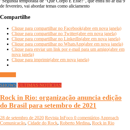
”Segunda temporada de “Que Corpo É Esse?”, que entra no ar dia 9
de fevereiro, vai abordar temas como aliciamento
Compartilhe
Clique para compartilhar no Facebook(abre em nova janela)
Clique para compartilhar no Twitter(abre em nova janela)
Clique para compartilhar no LinkedIn(abre em nova janela)
Clique para compartilhar no WhatsApp(abre em nova janela)
Clique para enviar um link por e-mail para um amigo(abre em
nova janela)
Clique para imprimir(abre em nova janela)
Ler mais
SHOWS
ÚLTIMAS NOTÍCIAS
Rock in Rio: organização anuncia edição
do Brasil para setembro de 2021
28 de setembro de 2020
Revista InFoco
0 comentários
Approach
Comunicação
,
Cidade do Rock
,
Roberto Medina
,
Rock in Rio