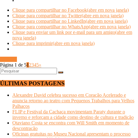
Clique para compartilhar no Facebook(abre em nova janela)
Clique para compartilhar no Twitter(abre em nova janela)
Clique para compartilhar no LinkedIn(abre em nova janela)
Clique para compartilhar no WhatsApp(abre em nova janela)
Clique para enviar um link por e-mail para um amigo(abre em
nova janela)
Clique para imprimir(abre em nova janela)
Ler mais
Página 1 de 5
1
2
3
4
5
»
ÚLTIMAS POSTAGENS
Alexandre David celebra sucesso em Coração Acelerado e
anuncia retorno ao teatro com Pequenos Trabalhos para Velhos
Palhaços
FLIP e Festival da Cachaça movimentam Paraty durante o
inverno e reforçam a cidade como destino de cultura e tradição
Otaviano Costa se encontra com Will Smith em momento de
descontração
Oficinas gratuitas no Museu Nacional apresentam o processo