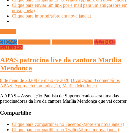
Clique para enviar um link por e-mail para um amigo(abre em
nova janela)
Clique para imprimir(abre em nova janela)
Ler mais
SHOWS
Streaming Infoco
Supermercado InFoco
ÚLTIMAS
NOTÍCIAS
APAS patrocina live da cantora Marília
Mendonça
8 de maio de 2020
8 de maio de 2020
Divulgacao
0 comentários
APAS
,
Approach Comunicação
,
Marília Mendonça
A APAS – Associação Paulista de Supermercados será uma das
patrocinadoras da live da cantora Marília Mendonça que vai ocorrer
Compartilhe
Clique para compartilhar no Facebook(abre em nova janela)
Clique para compartilhar no Twitter(abre em nova janela)