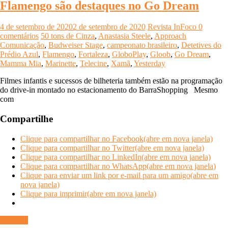
Flamengo são destaques no Go Dream
4 de setembro de 2020
2 de setembro de 2020
Revista InFoco
0
comentários
50 tons de Cinza
,
Anastasia Steele
,
Approach
Comunicação
,
Budweiser Stage
,
campeonato brasileiro
,
Detetives do
Prédio Azul
,
Flamengo
,
Fortaleza
,
GloboPlay
,
Gloob
,
Go Dream
,
Mamma Mia
,
Marinette
,
Telecine
,
Xamã
,
Yesterday
Filmes infantis e sucessos de bilheteria também estão na programação
do drive-in montado no estacionamento do BarraShopping Mesmo
com
Compartilhe
Clique para compartilhar no Facebook(abre em nova janela)
Clique para compartilhar no Twitter(abre em nova janela)
Clique para compartilhar no LinkedIn(abre em nova janela)
Clique para compartilhar no WhatsApp(abre em nova janela)
Clique para enviar um link por e-mail para um amigo(abre em
nova janela)
Clique para imprimir(abre em nova janela)
Ler mais