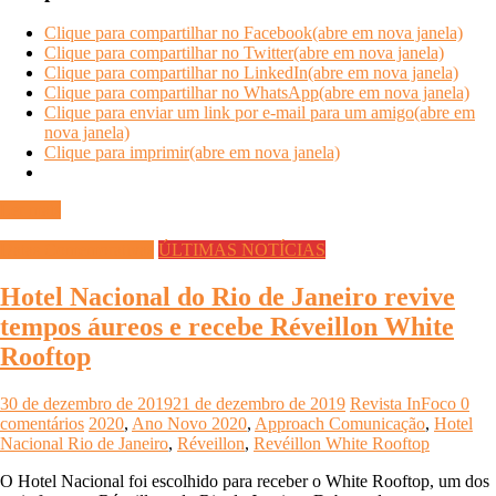
Clique para compartilhar no Facebook(abre em nova janela)
Clique para compartilhar no Twitter(abre em nova janela)
Clique para compartilhar no LinkedIn(abre em nova janela)
Clique para compartilhar no WhatsApp(abre em nova janela)
Clique para enviar um link por e-mail para um amigo(abre em
nova janela)
Clique para imprimir(abre em nova janela)
Ler mais
Datas Comemorativas
ÚLTIMAS NOTÍCIAS
Hotel Nacional do Rio de Janeiro revive
tempos áureos e recebe Réveillon White
Rooftop
30 de dezembro de 2019
21 de dezembro de 2019
Revista InFoco
0
comentários
2020
,
Ano Novo 2020
,
Approach Comunicação
,
Hotel
Nacional Rio de Janeiro
,
Réveillon
,
Revéillon White Rooftop
O Hotel Nacional foi escolhido para receber o White Rooftop, um dos