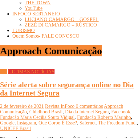
THE TOWN
YouTube
INFOCO SERTANEJO
LUCIANO CAMARGO – GOSPEL
ZEZÉ DI CAMARGO – RÚSTICO
TURISMO
Quem Somos- FALE CONOSCO
Approach Comunicação
TV
ÚLTIMAS NOTÍCIAS
Série alerta sobre segurança online no Dia
da Internet Segura
2 de fevereiro de 2021
Revista InFoco
0 comentários
Approach
Comunicação
,
Childhood Brasil
,
Dia da Internet Segura
,
Facebook
,
Fundação Maria Cecilia Souto Vidigal
,
Fundação Roberto Marinho
,
Google
,
Instagram
,
Que Corpo É Esse?
,
Safernet
,
The Freedom Fund.
,
UNICEF Brasil