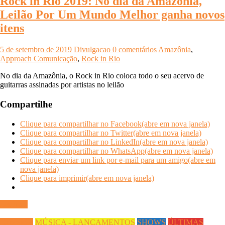
Rock in Rio 2019: No dia da Amazônia,
Leilão Por Um Mundo Melhor ganha novos
itens
5 de setembro de 2019
Divulgacao
0 comentários
Amazônia
,
Approach Comunicação
,
Rock in Rio
No dia da Amazônia, o Rock in Rio coloca todo o seu acervo de
guitarras assinadas por artistas no leilão
Compartilhe
Clique para compartilhar no Facebook(abre em nova janela)
Clique para compartilhar no Twitter(abre em nova janela)
Clique para compartilhar no LinkedIn(abre em nova janela)
Clique para compartilhar no WhatsApp(abre em nova janela)
Clique para enviar um link por e-mail para um amigo(abre em
nova janela)
Clique para imprimir(abre em nova janela)
Ler mais
Exposição
MÚSICA - LANÇAMENTOS
SHOWS
ÚLTIMAS