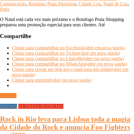
Comunicação
,
Botafogo Praia Shopping
,
Cidade Luz
,
Natal de Luz
,
Paris
O Natal está cada vez mais próximo e o Botafogo Praia Shopping
preparou uma promoção especial para seus clientes. Até
Compartilhe
Clique para compartilhar no Facebook(abre em nova janela)
Clique para compartilhar no Twitter(abre em nova janela)
Clique para compartilhar no LinkedIn(abre em nova janela)
Clique para compartilhar no WhatsApp(abre em nova janela)
Clique para enviar um link por e-mail para um amigo(abre em
nova janela)
Clique para imprimir(abre em nova janela)
Ler mais
SHOWS
ÚLTIMAS NOTÍCIAS
Rock in Rio leva para Lisboa toda a magia
da Cidade do Rock e anuncia Foo Fighters