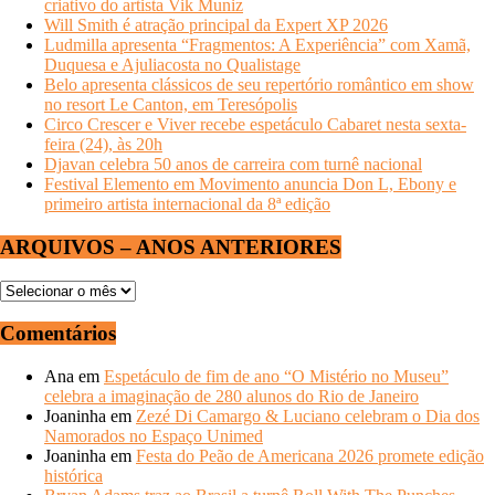
criativo do artista Vik Muniz
Will Smith é atração principal da Expert XP 2026
Ludmilla apresenta “Fragmentos: A Experiência” com Xamã,
Duquesa e Ajuliacosta no Qualistage
Belo apresenta clássicos de seu repertório romântico em show
no resort Le Canton, em Teresópolis
Circo Crescer e Viver recebe espetáculo Cabaret nesta sexta-
feira (24), às 20h
Djavan celebra 50 anos de carreira com turnê nacional
Festival Elemento em Movimento anuncia Don L, Ebony e
primeiro artista internacional da 8ª edição
ARQUIVOS – ANOS ANTERIORES
ARQUIVOS
–
ANOS
Comentários
ANTERIORES
Ana
em
Espetáculo de fim de ano “O Mistério no Museu”
celebra a imaginação de 280 alunos do Rio de Janeiro
Joaninha
em
Zezé Di Camargo & Luciano celebram o Dia dos
Namorados no Espaço Unimed
Joaninha
em
Festa do Peão de Americana 2026 promete edição
histórica