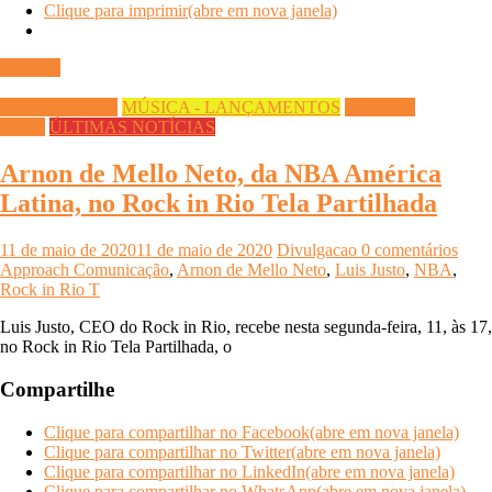
Clique para imprimir(abre em nova janela)
Ler mais
INFOCO PLAY
MÚSICA - LANÇAMENTOS
Streaming
Infoco
ÚLTIMAS NOTÍCIAS
Arnon de Mello Neto, da NBA América
Latina, no Rock in Rio Tela Partilhada
11 de maio de 2020
11 de maio de 2020
Divulgacao
0 comentários
Approach Comunicação
,
Arnon de Mello Neto
,
Luis Justo
,
NBA
,
Rock in Rio T
Luis Justo, CEO do Rock in Rio, recebe nesta segunda-feira, 11, às 17,
no Rock in Rio Tela Partilhada, o
Compartilhe
Clique para compartilhar no Facebook(abre em nova janela)
Clique para compartilhar no Twitter(abre em nova janela)
Clique para compartilhar no LinkedIn(abre em nova janela)
Clique para compartilhar no WhatsApp(abre em nova janela)